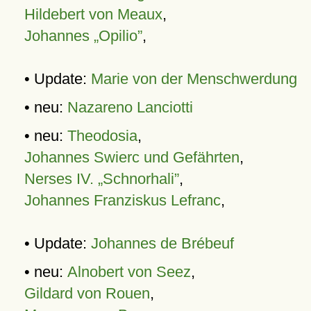
Hildebert von Meaux
,
Johannes „Opilio”
,
• Update:
Marie von der Menschwerdung
• neu:
Nazareno Lanciotti
• neu:
Theodosia
,
Johannes Swierc und Gefährten
,
Nerses IV. „Schnorhali”
,
Johannes Franziskus Lefranc
,
• Update:
Johannes de Brébeuf
• neu:
Alnobert von Seez
,
Gildard von Rouen
,