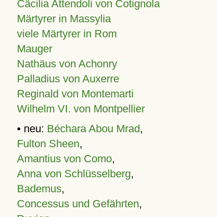
Cäcilia Attendoli von Cotignola
Märtyrer in Massylia
viele Märtyrer in Rom
Mauger
Nathäus von Achonry
Palladius von Auxerre
Reginald von Montemarti
Wilhelm VI. von Montpellier
• neu:
Béchara Abou Mrad
,
Fulton Sheen
,
Amantius von Como
,
Anna von Schlüsselberg
,
Bademus
,
Concessus und Gefährten
,