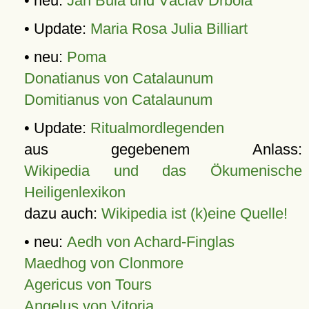
• neu:
Jan Bula und Václav Drbola
• Update:
Maria Rosa Julia Billiart
• neu:
Poma
Donatianus von Catalaunum
Domitianus von Catalaunum
• Update:
Ritualmordlegenden
aus gegebenem Anlass:
Wikipedia und das Ökumenische
Heiligenlexikon
dazu auch:
Wikipedia ist (k)eine Quelle!
• neu:
Aedh von Achard-Finglas
Maedhog von Clonmore
Agericus von Tours
Angelus von Vitoria