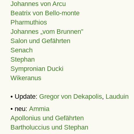
Johannes von Arcu
Beatrix von Bello-monte
Pharmuthios
Johannes
vom Brunnen
Salon und Gefährten
Senach
Stephan
Sympronian Ducki
Wikeranus
• Update:
Gregor von Dekapolis
,
Lauduin
• neu:
Ammia
Apollonius und Gefährten
Bartholuccius und Stephan