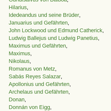
Hilarius
,
Idedeandus und seine Brüder
,
Januarius und Gefährten
,
John Lockwood und Edmund Catherick
,
Ludwig Ballejus und Ludwig Panetius
,
Maximus und Gefährten
,
Maximus
,
Nikolaus
,
Romanus von Metz
,
Sabás Reyes Salazar
,
Apollonius und Gefährten
,
Archelaus und Gefährten
,
Donan
,
Donnán von Eigg
,