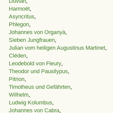
Duvian
,
Harmoët
,
Asyncritus
,
Phlegon
,
Johannes von Organyà
,
Sieben Jungfrauen
,
Julian vom heiligen Augustinus Martinet
,
Cléden
,
Leodebold von Fleury
,
Theodor und Pausilypus
,
Pitrion
,
Timotheus und Gefährten
,
Wilhelm
,
Ludwig Kolumbus
,
Johannes von Cabra
,