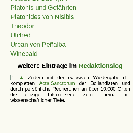
Platonis und Gefährten
Platonides von Nisibis
Theodor
Ulched
Urban von Peñalba
Winebald
weitere Einträge im
Redaktionslog
1
▲
Zudem mit der exlusiven Wiedergabe der
kompletten
Acta Sanctorum
der Bollandisten und
durch persönliche Recherchen an über 10.000 Orten
die einzige Internetseite zum Thema mit
wissenschaftlicher Tiefe.