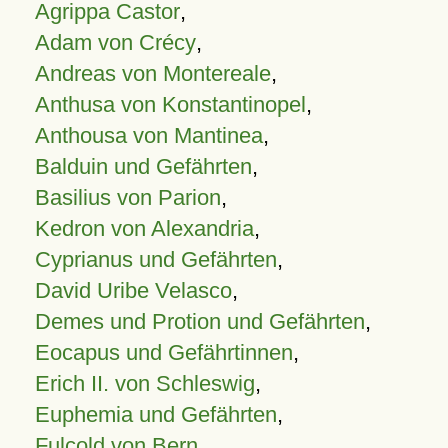
Agrippa Castor
,
Adam von Crécy
,
Andreas von Montereale
,
Anthusa von Konstantinopel
,
Anthousa von Mantinea
,
Balduin und Gefährten
,
Basilius von Parion
,
Kedron von Alexandria
,
Cyprianus und Gefährten
,
David Uribe Velasco
,
Demes und Protion und Gefährten
,
Eocapus und Gefährtinnen
,
Erich II. von Schleswig
,
Euphemia und Gefährten
,
Fulcold von Bern
,