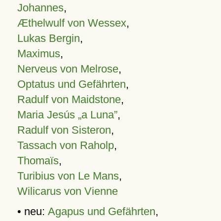
Johannes
,
Æthelwulf von Wessex
,
Lukas Bergin
,
Maximus
,
Nerveus von Melrose
,
Optatus und Gefährten
,
Radulf von Maidstone
,
Maria Jesús „a Luna”
,
Radulf von Sisteron
,
Tassach von Raholp
,
Thomaïs
,
Turibius von Le Mans
,
Wilicarus von Vienne
• neu:
Agapus und Gefährten
,