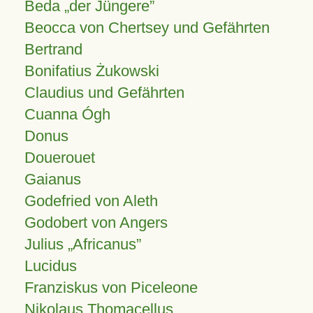
Beda „der Jüngere”
Beocca von Chertsey und Gefährten
Bertrand
Bonifatius Żukowski
Claudius und Gefährten
Cuanna Ógh
Donus
Douerouet
Gaianus
Godefried von Aleth
Godobert von Angers
Julius
Africanus
Lucidus
Franziskus von Piceleone
Nikolaus Thomacellus