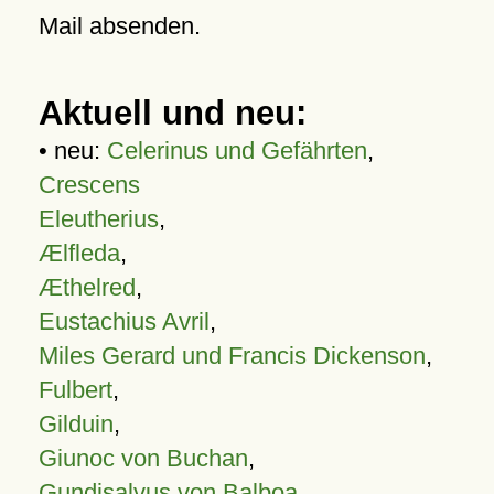
Mail absenden.
Aktuell und neu:
• neu:
Celerinus und Gefährten
,
Crescens
Eleutherius
,
Ælfleda
,
Æthelred
,
Eustachius Avril
,
Miles Gerard und Francis Dickenson
,
Fulbert
,
Gilduin
,
Giunoc von Buchan
,
Gundisalvus von Balboa
,