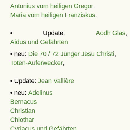
Antonius vom heiligen Gregor
,
Maria vom heiligen Franziskus
,
• Update:
Aodh Glas
,
Aidus und Gefährten
• neu:
Die 70 / 72 Jünger Jesu Christi
,
Toten-Auferwecker
,
• Update:
Jean Vallière
• neu:
Adelinus
Bernacus
Christian
Chlothar
Cyriacus und Gefährten