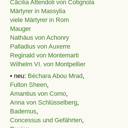
Cäcilia Attendoli von Cotignola
Märtyrer in Massylia
viele Märtyrer in Rom
Mauger
Nathäus von Achonry
Palladius von Auxerre
Reginald von Montemarti
Wilhelm VI. von Montpellier
• neu:
Béchara Abou Mrad
,
Fulton Sheen
,
Amantius von Como
,
Anna von Schlüsselberg
,
Bademus
,
Concessus und Gefährten
,