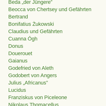
Beda „der Jüngere”
Beocca von Chertsey und Gefährten
Bertrand
Bonifatius Żukowski
Claudius und Gefährten
Cuanna Ógh
Donus
Douerouet
Gaianus
Godefried von Aleth
Godobert von Angers
Julius
Africanus
Lucidus
Franziskus von Piceleone
Nikolaus Thomacellus