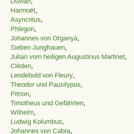
Duvian
,
Harmoët
,
Asyncritus
,
Phlegon
,
Johannes von Organyà
,
Sieben Jungfrauen
,
Julian vom heiligen Augustinus Martinet
,
Cléden
,
Leodebold von Fleury
,
Theodor und Pausilypus
,
Pitrion
,
Timotheus und Gefährten
,
Wilhelm
,
Ludwig Kolumbus
,
Johannes von Cabra
,