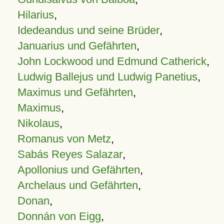
Hilarius
,
Idedeandus und seine Brüder
,
Januarius und Gefährten
,
John Lockwood und Edmund Catherick
,
Ludwig Ballejus und Ludwig Panetius
,
Maximus und Gefährten
,
Maximus
,
Nikolaus
,
Romanus von Metz
,
Sabás Reyes Salazar
,
Apollonius und Gefährten
,
Archelaus und Gefährten
,
Donan
,
Donnán von Eigg
,