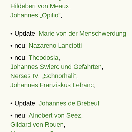
Hildebert von Meaux
,
Johannes „Opilio”
,
• Update:
Marie von der Menschwerdung
• neu:
Nazareno Lanciotti
• neu:
Theodosia
,
Johannes Swierc und Gefährten
,
Nerses IV. „Schnorhali”
,
Johannes Franziskus Lefranc
,
• Update:
Johannes de Brébeuf
• neu:
Alnobert von Seez
,
Gildard von Rouen
,