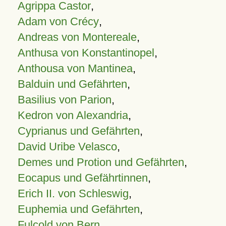
Agrippa Castor
,
Adam von Crécy
,
Andreas von Montereale
,
Anthusa von Konstantinopel
,
Anthousa von Mantinea
,
Balduin und Gefährten
,
Basilius von Parion
,
Kedron von Alexandria
,
Cyprianus und Gefährten
,
David Uribe Velasco
,
Demes und Protion und Gefährten
,
Eocapus und Gefährtinnen
,
Erich II. von Schleswig
,
Euphemia und Gefährten
,
Fulcold von Bern
,