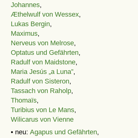
Johannes
,
Æthelwulf von Wessex
,
Lukas Bergin
,
Maximus
,
Nerveus von Melrose
,
Optatus und Gefährten
,
Radulf von Maidstone
,
Maria Jesús „a Luna”
,
Radulf von Sisteron
,
Tassach von Raholp
,
Thomaïs
,
Turibius von Le Mans
,
Wilicarus von Vienne
• neu:
Agapus und Gefährten
,