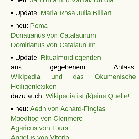
• neu:
Jan Bula und Václav Drbola
• Update:
Maria Rosa Julia Billiart
• neu:
Poma
Donatianus von Catalaunum
Domitianus von Catalaunum
• Update:
Ritualmordlegenden
aus gegebenem Anlass:
Wikipedia und das Ökumenische
Heiligenlexikon
dazu auch:
Wikipedia ist (k)eine Quelle!
• neu:
Aedh von Achard-Finglas
Maedhog von Clonmore
Agericus von Tours
Angelus von Vitoria