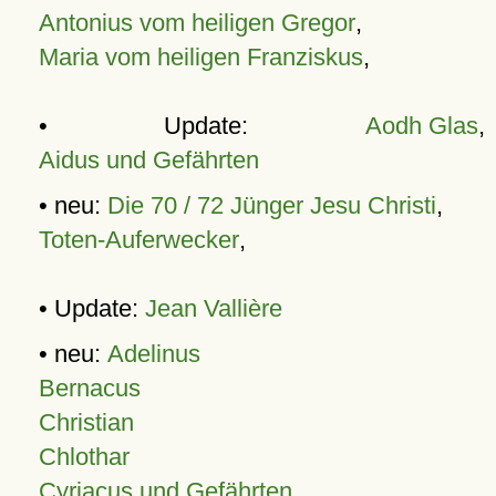
Antonius vom heiligen Gregor
,
Maria vom heiligen Franziskus
,
• Update:
Aodh Glas
,
Aidus und Gefährten
• neu:
Die 70 / 72 Jünger Jesu Christi
,
Toten-Auferwecker
,
• Update:
Jean Vallière
• neu:
Adelinus
Bernacus
Christian
Chlothar
Cyriacus und Gefährten