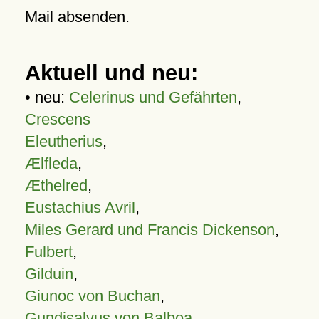
Mail absenden.
Aktuell und neu:
• neu:
Celerinus und Gefährten
,
Crescens
Eleutherius
,
Ælfleda
,
Æthelred
,
Eustachius Avril
,
Miles Gerard und Francis Dickenson
,
Fulbert
,
Gilduin
,
Giunoc von Buchan
,
Gundisalvus von Balboa
,