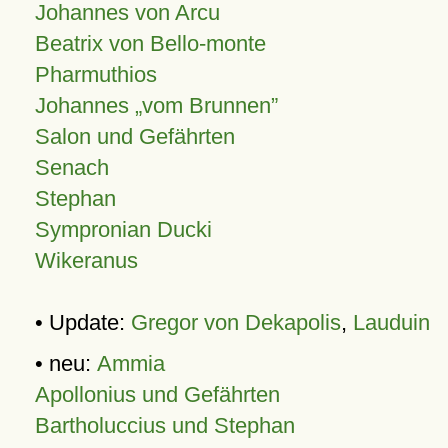
Johannes von Arcu
Beatrix von Bello-monte
Pharmuthios
Johannes
vom Brunnen
Salon und Gefährten
Senach
Stephan
Sympronian Ducki
Wikeranus
• Update:
Gregor von Dekapolis
,
Lauduin
• neu:
Ammia
Apollonius und Gefährten
Bartholuccius und Stephan