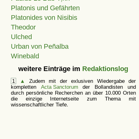
Platonis und Gefährten
Platonides von Nisibis
Theodor
Ulched
Urban von Peñalba
Winebald
weitere Einträge im
Redaktionslog
1
▲
Zudem mit der exlusiven Wiedergabe der
kompletten
Acta Sanctorum
der Bollandisten und
durch persönliche Recherchen an über 10.000 Orten
die einzige Internetseite zum Thema mit
wissenschaftlicher Tiefe.