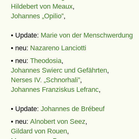
Hildebert von Meaux
,
Johannes „Opilio”
,
• Update:
Marie von der Menschwerdung
• neu:
Nazareno Lanciotti
• neu:
Theodosia
,
Johannes Swierc und Gefährten
,
Nerses IV. „Schnorhali”
,
Johannes Franziskus Lefranc
,
• Update:
Johannes de Brébeuf
• neu:
Alnobert von Seez
,
Gildard von Rouen
,