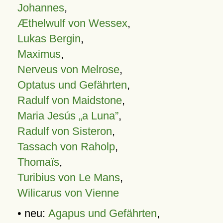
Johannes
,
Æthelwulf von Wessex
,
Lukas Bergin
,
Maximus
,
Nerveus von Melrose
,
Optatus und Gefährten
,
Radulf von Maidstone
,
Maria Jesús „a Luna”
,
Radulf von Sisteron
,
Tassach von Raholp
,
Thomaïs
,
Turibius von Le Mans
,
Wilicarus von Vienne
• neu:
Agapus und Gefährten
,