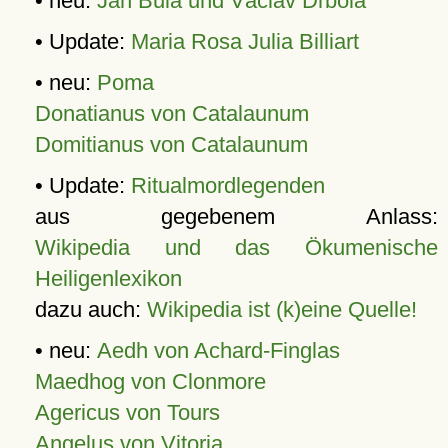
• neu:
Jan Bula und Václav Drbola
• Update:
Maria Rosa Julia Billiart
• neu:
Poma
Donatianus von Catalaunum
Domitianus von Catalaunum
• Update:
Ritualmordlegenden
aus gegebenem Anlass:
Wikipedia und das Ökumenische
Heiligenlexikon
dazu auch:
Wikipedia ist (k)eine Quelle!
• neu:
Aedh von Achard-Finglas
Maedhog von Clonmore
Agericus von Tours
Angelus von Vitoria