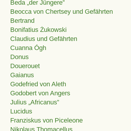
Beda „der Jüngere”
Beocca von Chertsey und Gefährten
Bertrand
Bonifatius Żukowski
Claudius und Gefährten
Cuanna Ógh
Donus
Douerouet
Gaianus
Godefried von Aleth
Godobert von Angers
Julius
Africanus
Lucidus
Franziskus von Piceleone
Nikolaus Thomacellus