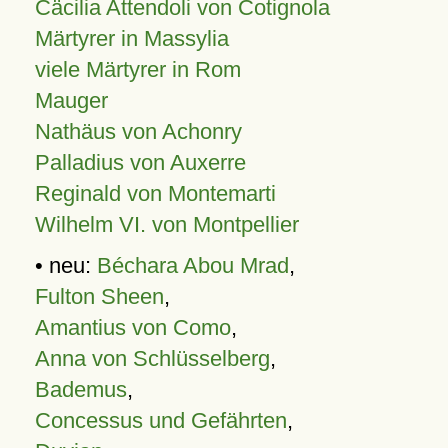
Cäcilia Attendoli von Cotignola
Märtyrer in Massylia
viele Märtyrer in Rom
Mauger
Nathäus von Achonry
Palladius von Auxerre
Reginald von Montemarti
Wilhelm VI. von Montpellier
• neu:
Béchara Abou Mrad
,
Fulton Sheen
,
Amantius von Como
,
Anna von Schlüsselberg
,
Bademus
,
Concessus und Gefährten
,