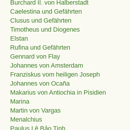
Burchard II. von Halberstadt
Caelestina und Gefährten
Clusus und Gefährten
Timotheus und Diogenes
Elstan
Rufina und Gefährten
Gennard von Flay
Johannes von Amsterdam
Franziskus vom heiligen Joseph
Johannes von Ocaña
Makarius von Antiochia in Pisidien
Marina
Martin von Vargas
Menalchius
Paulus Lê Bảo Tịnh