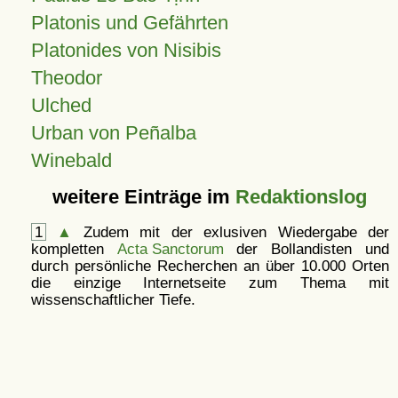
Platonis und Gefährten
Platonides von Nisibis
Theodor
Ulched
Urban von Peñalba
Winebald
weitere Einträge im
Redaktionslog
1
▲
Zudem mit der exlusiven Wiedergabe der
kompletten
Acta Sanctorum
der Bollandisten und
durch persönliche Recherchen an über 10.000 Orten
die einzige Internetseite zum Thema mit
wissenschaftlicher Tiefe.