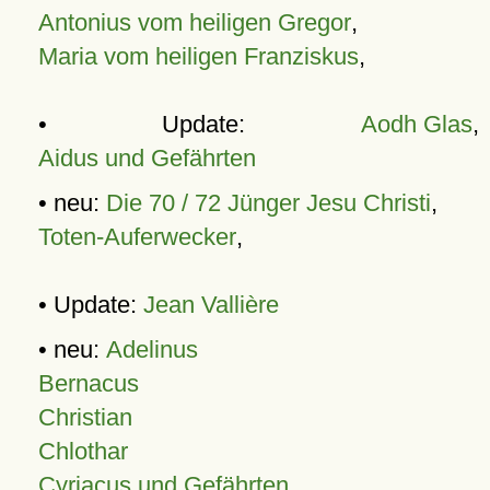
Antonius vom heiligen Gregor
,
Maria vom heiligen Franziskus
,
• Update:
Aodh Glas
,
Aidus und Gefährten
• neu:
Die 70 / 72 Jünger Jesu Christi
,
Toten-Auferwecker
,
• Update:
Jean Vallière
• neu:
Adelinus
Bernacus
Christian
Chlothar
Cyriacus und Gefährten