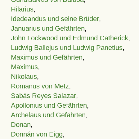
Hilarius
,
Idedeandus und seine Brüder
,
Januarius und Gefährten
,
John Lockwood und Edmund Catherick
,
Ludwig Ballejus und Ludwig Panetius
,
Maximus und Gefährten
,
Maximus
,
Nikolaus
,
Romanus von Metz
,
Sabás Reyes Salazar
,
Apollonius und Gefährten
,
Archelaus und Gefährten
,
Donan
,
Donnán von Eigg
,