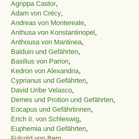
Agrippa Castor
,
Adam von Crécy
,
Andreas von Montereale
,
Anthusa von Konstantinopel
,
Anthousa von Mantinea
,
Balduin und Gefährten
,
Basilius von Parion
,
Kedron von Alexandria
,
Cyprianus und Gefährten
,
David Uribe Velasco
,
Demes und Protion und Gefährten
,
Eocapus und Gefährtinnen
,
Erich II. von Schleswig
,
Euphemia und Gefährten
,
Fulcold von Bern
,