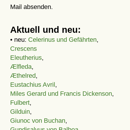
Mail absenden.
Aktuell und neu:
• neu:
Celerinus und Gefährten
,
Crescens
Eleutherius
,
Ælfleda
,
Æthelred
,
Eustachius Avril
,
Miles Gerard und Francis Dickenson
,
Fulbert
,
Gilduin
,
Giunoc von Buchan
,
Gundisalvus von Balboa
,