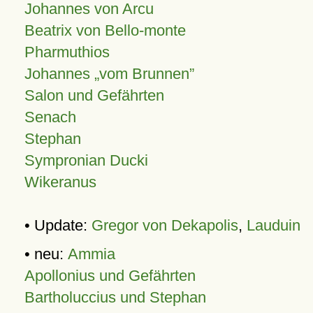
Johannes von Arcu
Beatrix von Bello-monte
Pharmuthios
Johannes
vom Brunnen
Salon und Gefährten
Senach
Stephan
Sympronian Ducki
Wikeranus
• Update:
Gregor von Dekapolis
,
Lauduin
• neu:
Ammia
Apollonius und Gefährten
Bartholuccius und Stephan