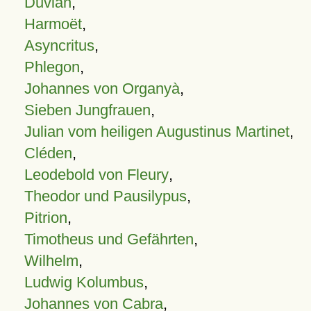
Duvian
,
Harmoët
,
Asyncritus
,
Phlegon
,
Johannes von Organyà
,
Sieben Jungfrauen
,
Julian vom heiligen Augustinus Martinet
,
Cléden
,
Leodebold von Fleury
,
Theodor und Pausilypus
,
Pitrion
,
Timotheus und Gefährten
,
Wilhelm
,
Ludwig Kolumbus
,
Johannes von Cabra
,