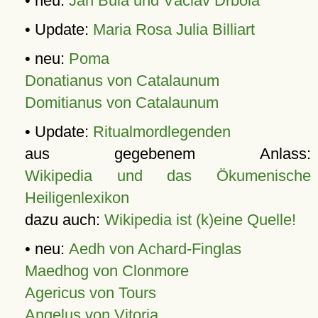
• neu:
Jan Bula und Václav Drbola
• Update:
Maria Rosa Julia Billiart
• neu:
Poma
Donatianus von Catalaunum
Domitianus von Catalaunum
• Update:
Ritualmordlegenden
aus gegebenem Anlass:
Wikipedia und das Ökumenische
Heiligenlexikon
dazu auch:
Wikipedia ist (k)eine Quelle!
• neu:
Aedh von Achard-Finglas
Maedhog von Clonmore
Agericus von Tours
Angelus von Vitoria