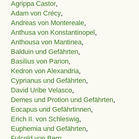
Agrippa Castor
,
Adam von Crécy
,
Andreas von Montereale
,
Anthusa von Konstantinopel
,
Anthousa von Mantinea
,
Balduin und Gefährten
,
Basilius von Parion
,
Kedron von Alexandria
,
Cyprianus und Gefährten
,
David Uribe Velasco
,
Demes und Protion und Gefährten
,
Eocapus und Gefährtinnen
,
Erich II. von Schleswig
,
Euphemia und Gefährten
,
Fulcold von Bern
,