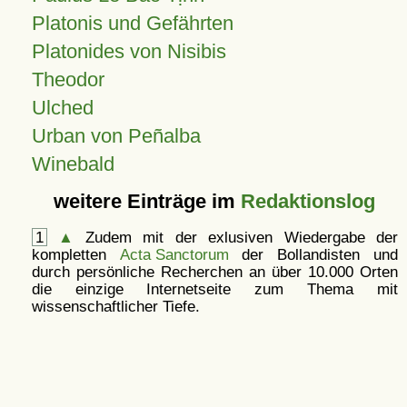
Platonis und Gefährten
Platonides von Nisibis
Theodor
Ulched
Urban von Peñalba
Winebald
weitere Einträge im
Redaktionslog
1
▲
Zudem mit der exlusiven Wiedergabe der
kompletten
Acta Sanctorum
der Bollandisten und
durch persönliche Recherchen an über 10.000 Orten
die einzige Internetseite zum Thema mit
wissenschaftlicher Tiefe.