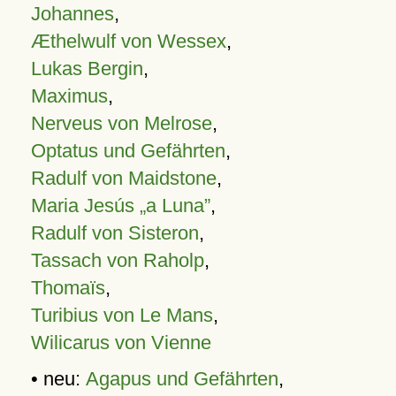
Johannes
,
Æthelwulf von Wessex
,
Lukas Bergin
,
Maximus
,
Nerveus von Melrose
,
Optatus und Gefährten
,
Radulf von Maidstone
,
Maria Jesús „a Luna”
,
Radulf von Sisteron
,
Tassach von Raholp
,
Thomaïs
,
Turibius von Le Mans
,
Wilicarus von Vienne
• neu:
Agapus und Gefährten
,