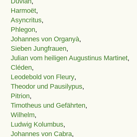
Duvian
,
Harmoët
,
Asyncritus
,
Phlegon
,
Johannes von Organyà
,
Sieben Jungfrauen
,
Julian vom heiligen Augustinus Martinet
,
Cléden
,
Leodebold von Fleury
,
Theodor und Pausilypus
,
Pitrion
,
Timotheus und Gefährten
,
Wilhelm
,
Ludwig Kolumbus
,
Johannes von Cabra
,