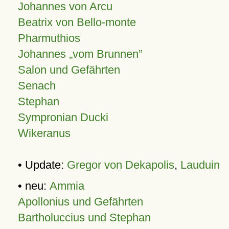
Johannes von Arcu
Beatrix von Bello-monte
Pharmuthios
Johannes
vom Brunnen
Salon und Gefährten
Senach
Stephan
Sympronian Ducki
Wikeranus
• Update:
Gregor von Dekapolis
,
Lauduin
• neu:
Ammia
Apollonius und Gefährten
Bartholuccius und Stephan