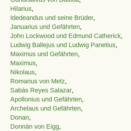
Hilarius
,
Idedeandus und seine Brüder
,
Januarius und Gefährten
,
John Lockwood und Edmund Catherick
,
Ludwig Ballejus und Ludwig Panetius
,
Maximus und Gefährten
,
Maximus
,
Nikolaus
,
Romanus von Metz
,
Sabás Reyes Salazar
,
Apollonius und Gefährten
,
Archelaus und Gefährten
,
Donan
,
Donnán von Eigg
,