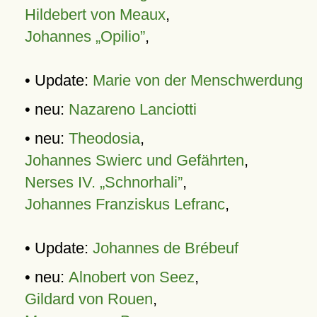
Hildebert von Meaux
,
Johannes „Opilio”
,
• Update:
Marie von der Menschwerdung
• neu:
Nazareno Lanciotti
• neu:
Theodosia
,
Johannes Swierc und Gefährten
,
Nerses IV. „Schnorhali”
,
Johannes Franziskus Lefranc
,
• Update:
Johannes de Brébeuf
• neu:
Alnobert von Seez
,
Gildard von Rouen
,