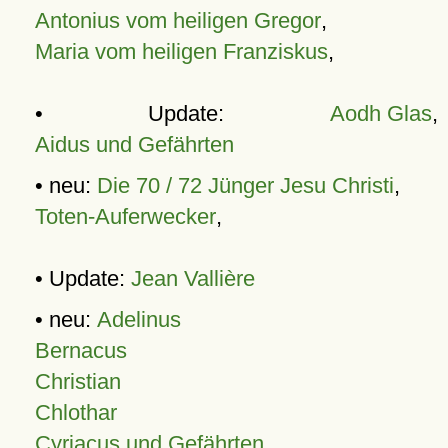
Antonius vom heiligen Gregor
,
Maria vom heiligen Franziskus
,
• Update:
Aodh Glas
,
Aidus und Gefährten
• neu:
Die 70 / 72 Jünger Jesu Christi
,
Toten-Auferwecker
,
• Update:
Jean Vallière
• neu:
Adelinus
Bernacus
Christian
Chlothar
Cyriacus und Gefährten