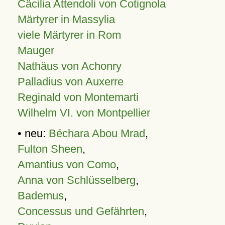
Cäcilia Attendoli von Cotignola
Märtyrer in Massylia
viele Märtyrer in Rom
Mauger
Nathäus von Achonry
Palladius von Auxerre
Reginald von Montemarti
Wilhelm VI. von Montpellier
• neu:
Béchara Abou Mrad
,
Fulton Sheen
,
Amantius von Como
,
Anna von Schlüsselberg
,
Bademus
,
Concessus und Gefährten
,