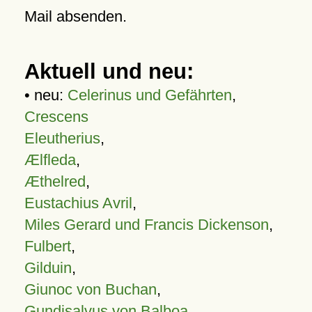
Mail absenden.
Aktuell und neu:
• neu:
Celerinus und Gefährten
,
Crescens
Eleutherius
,
Ælfleda
,
Æthelred
,
Eustachius Avril
,
Miles Gerard und Francis Dickenson
,
Fulbert
,
Gilduin
,
Giunoc von Buchan
,
Gundisalvus von Balboa
,