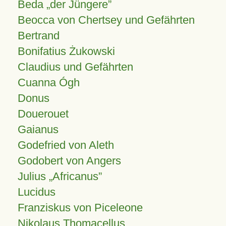
Beda „der Jüngere”
Beocca von Chertsey und Gefährten
Bertrand
Bonifatius Żukowski
Claudius und Gefährten
Cuanna Ógh
Donus
Douerouet
Gaianus
Godefried von Aleth
Godobert von Angers
Julius
Africanus
Lucidus
Franziskus von Piceleone
Nikolaus Thomacellus