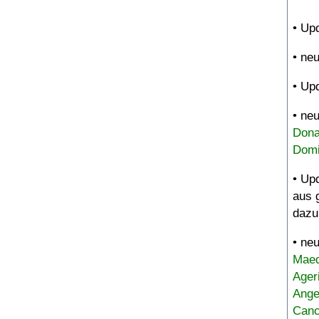
• Up
• ne
• Up
• ne
Dona
Domi
• Up
aus 
dazu
• ne
Maed
Ager
Ange
Canc