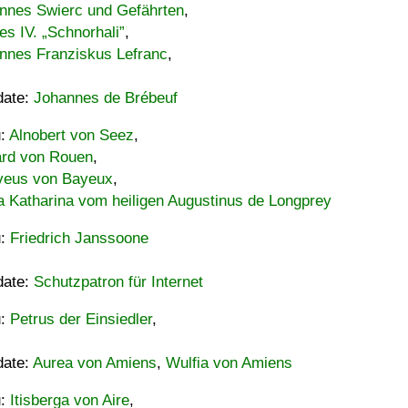
nnes Swierc und Gefährten
,
es IV. „Schnorhali”
,
nnes Franziskus Lefranc
,
date:
Johannes de Brébeuf
u:
Alnobert von Seez
,
ard von Rouen
,
eus von Bayeux
,
a Katharina vom heiligen Augustinus de Longprey
u:
Friedrich Janssoone
date:
Schutzpatron für Internet
u:
Petrus der Einsiedler
,
date:
Aurea von Amiens
,
Wulfia von Amiens
u:
Itisberga von Aire
,