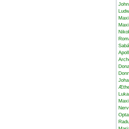
John
Ludw
Maxi
Max
Niko
Roma
Sabá
Apol
Arch
Don
Donn
Joha
Æthe
Luka
Max
Nerv
Opta
Radu
Mari