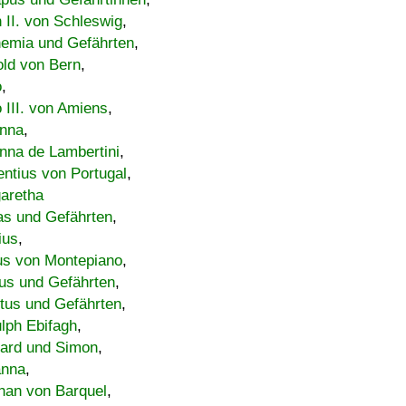
h II. von Schleswig
,
emia und Gefährten
,
old von Bern
,
o
,
 III. von Amiens
,
nna
,
nna de Lambertini
,
entius von Portugal
,
aretha
s und Gefährten
,
ius
,
us von Montepiano
,
us und Gefährten
,
tus und Gefährten
,
lph Ebifagh
,
ard und Simon
,
anna
,
han von Barquel
,