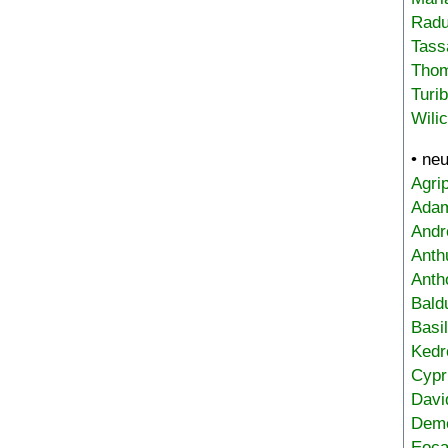
Radu
Tass
Tho
Turi
Wili
• ne
Agri
Adam
Andr
Anth
Anth
Bald
Basi
Kedr
Cypr
Davi
Deme
Eoca