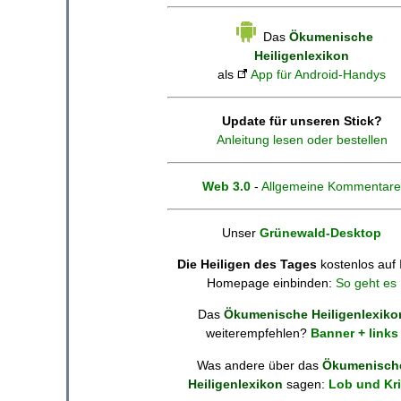
Das
Ökumenische
Heiligenlexikon
als
App für Android-Handys
Update für unseren Stick?
Anleitung lesen oder bestellen
Web 3.0
-
Allgemeine Kommentare
Unser
Grünewald-Desktop
Die Heiligen des Tages
kostenlos auf 
Homepage einbinden:
So geht es
Das
Ökumenische Heiligenlexiko
weiterempfehlen?
Banner + links
Was andere über das
Ökumenisch
Heiligenlexikon
sagen:
Lob und Kri