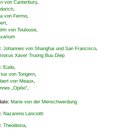
in von Canterbury
,
dorich
,
ia von Fermo
,
ert
,
elm von Toulouse
,
xarium
u:
Johannes von Shanghai und San Francisco
,
ziskus Xaver Truong Buu Diep
u:
Eudo
,
rius von Tongern
,
ebert von Meaux
,
nnes „Opilio”
,
date:
Marie von der Menschwerdung
u:
Nazareno Lanciotti
u:
Theodosia
,