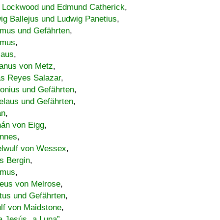
 Lockwood und Edmund Catherick
,
ig Ballejus und Ludwig Panetius
,
mus und Gefährten
,
imus
,
laus
,
nus von Metz
,
s Reyes Salazar
,
lonius und Gefährten
,
elaus und Gefährten
,
an
,
án von Eigg
,
nnes
,
lwulf von Wessex
,
s Bergin
,
imus
,
eus von Melrose
,
tus und Gefährten
,
lf von Maidstone
,
a Jesús „a Luna”
,