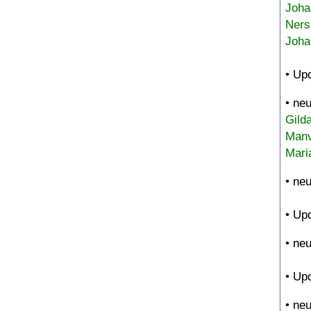
Joha
Ners
Joha
• Up
• ne
Gild
Manv
Mari
• ne
• Up
• ne
• Up
• ne