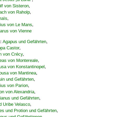
lf von Sisteron
,
ach von Raholp
,
maïs
,
bius von Le Mans
,
carus von Vienne
u:
Agapus und Gefährten
,
ppa Castor
,
 von Crécy
,
eas von Montereale
,
usa von Konstantinopel
,
ousa von Mantinea
,
uin und Gefährten
,
lius von Parion
,
on von Alexandria
,
ianus und Gefährten
,
d Uribe Velasco
,
s und Protion und Gefährten
,
pus und Gefährtinnen
,