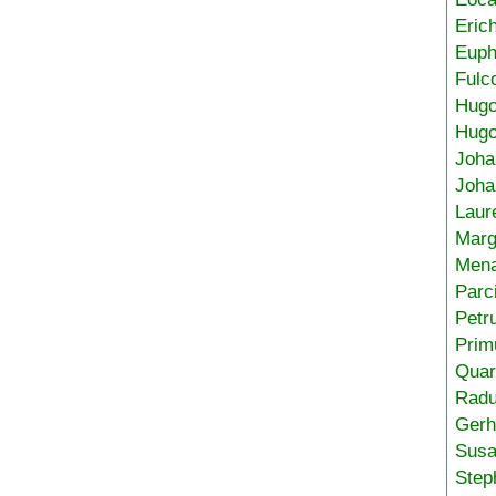
Eric
Euph
Fulc
Hug
Hugo
Joha
Joha
Laur
Marg
Mena
Parc
Petr
Prim
Quar
Radu
Gerh
Sus
Step