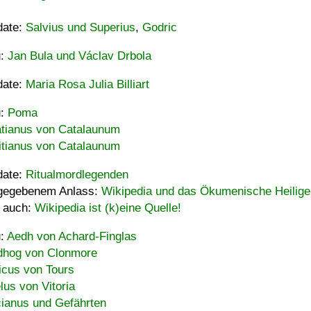
date:
Salvius und Superius
,
Godric
u:
Jan Bula und Václav Drbola
date:
Maria Rosa Julia Billiart
u:
Poma
tianus von Catalaunum
tianus von Catalaunum
date:
Ritualmordlegenden
gegebenem Anlass:
Wikipedia und das Ökumenische Heilige
 auch:
Wikipedia ist (k)eine Quelle!
u:
Aedh von Achard-Finglas
hog von Clonmore
icus von Tours
lus von Vitoria
ianus und Gefährten