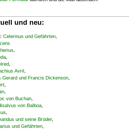
uell und neu:
u:
Celerinus und Gefährten
,
cens
therius
,
eda
,
lred
,
achius Avril
,
s Gerard und Francis Dickenson
,
ert
,
uin
,
oc von Buchan
,
isalvus von Balboa
,
ius
,
eandus und seine Brüder
,
arius und Gefährten
,