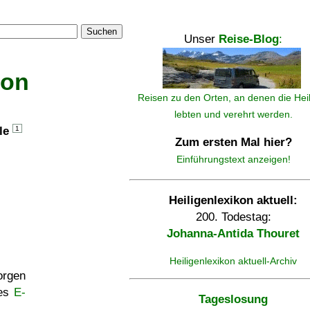
Suchen
Unser
Reise-Blog
:
kon
Reisen zu den Orten, an denen die Hei
lebten und verehrt werden.
lle
1
Zum ersten Mal hier?
Einführungstext anzeigen!
Heiligenlexikon aktuell:
200. Todestag:
Johanna-Antida Thouret
Heiligenlexikon aktuell-Archiv
rgen
ses
E-
Tageslosung