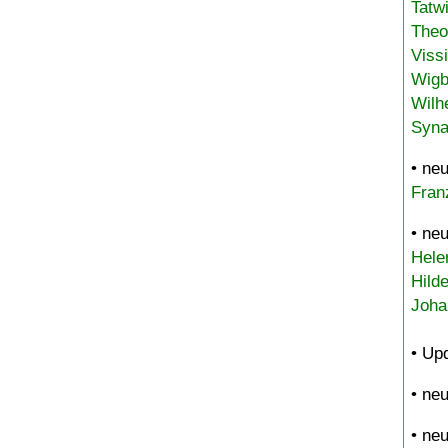
Tatw
Theo
Viss
Wigb
Wilh
Syna
• ne
Fran
• ne
Hele
Hild
Joha
• Up
• ne
• ne