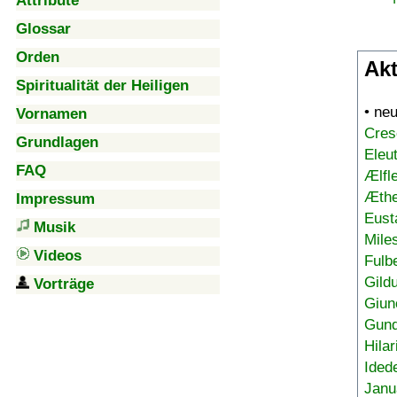
Attribute
Glossar
Orden
Akt
Spiritualität der Heiligen
• ne
Vornamen
Cres
Grundlagen
Eleu
FAQ
Ælfl
Æthe
Impressum
Eust
Musik
Mile
Videos
Fulb
Gild
Vorträge
Giun
Gund
Hilar
Ided
Janu