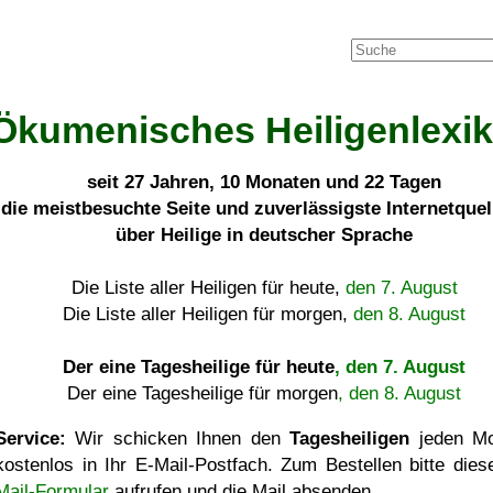
Ökumenisches Heiligenlexi
seit
27 Jahren, 10 Monaten und 22 Tagen
die meistbesuchte Seite und zuverlässigste Internetque
über Heilige in deutscher Sprache
Die Liste aller Heiligen für heute,
den 7. August
Die Liste aller Heiligen für morgen,
den 8. August
Der eine Tagesheilige für heute
, den 7. August
Der eine Tagesheilige für morgen
, den 8. August
Service:
Wir schicken Ihnen den
Tagesheiligen
jeden Mo
kostenlos in Ihr E-Mail-Postfach. Zum Bestellen bitte die
Mail-Formular
aufrufen und die Mail absenden.