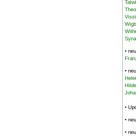
Tatw
Theo
Viss
Wigb
Wilh
Syna
• ne
Fran
• ne
Hele
Hild
Joha
• Up
• ne
• ne