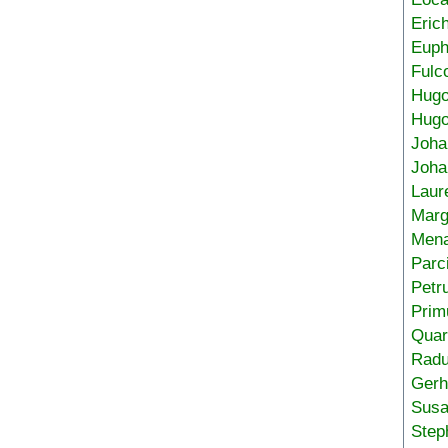
Eric
Euph
Fulc
Hug
Hugo
Joha
Joha
Laur
Marg
Mena
Parc
Petr
Prim
Quar
Radu
Gerh
Sus
Step