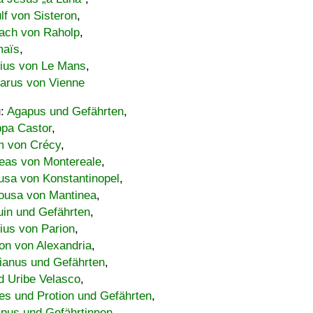
lf von Sisteron
,
ach von Raholp
,
maïs
,
bius von Le Mans
,
carus von Vienne
u:
Agapus und Gefährten
,
ppa Castor
,
 von Crécy
,
eas von Montereale
,
usa von Konstantinopel
,
ousa von Mantinea
,
uin und Gefährten
,
lius von Parion
,
on von Alexandria
,
ianus und Gefährten
,
d Uribe Velasco
,
s und Protion und Gefährten
,
pus und Gefährtinnen
,