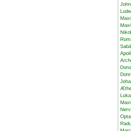
John
Ludw
Maxi
Max
Niko
Roma
Sabá
Apol
Arch
Don
Donn
Joha
Æthe
Luka
Max
Nerv
Opta
Radu
Mari