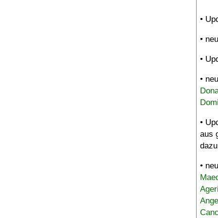
• Up
• ne
• Up
• ne
Dona
Domi
• Up
aus 
dazu
• ne
Maed
Ager
Ange
Canc