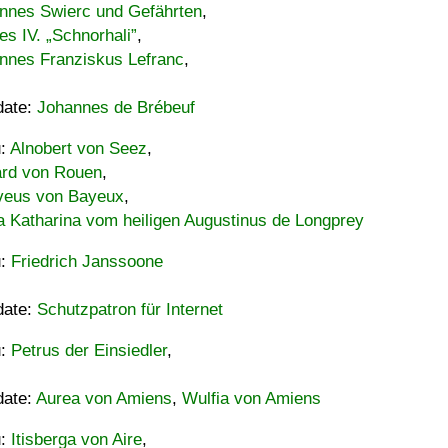
nnes Swierc und Gefährten
,
es IV. „Schnorhali”
,
nnes Franziskus Lefranc
,
date:
Johannes de Brébeuf
u:
Alnobert von Seez
,
ard von Rouen
,
eus von Bayeux
,
a Katharina vom heiligen Augustinus de Longprey
u:
Friedrich Janssoone
date:
Schutzpatron für Internet
u:
Petrus der Einsiedler
,
date:
Aurea von Amiens
,
Wulfia von Amiens
u:
Itisberga von Aire
,