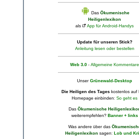
Das
Ökumenische
Heiligenlexikon
als
App für Android-Handys
Update für unseren Stick?
Anleitung lesen oder bestellen
Web 3.0
-
Allgemeine Kommentare
Unser
Grünewald-Desktop
Die Heiligen des Tages
kostenlos auf 
Homepage einbinden:
So geht es
Das
Ökumenische Heiligenlexiko
weiterempfehlen?
Banner + links
Was andere über das
Ökumenisch
Heiligenlexikon
sagen:
Lob und Kri