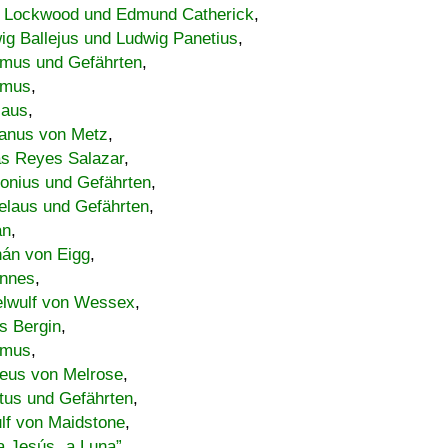
 Lockwood und Edmund Catherick
,
ig Ballejus und Ludwig Panetius
,
mus und Gefährten
,
imus
,
laus
,
nus von Metz
,
s Reyes Salazar
,
lonius und Gefährten
,
elaus und Gefährten
,
an
,
án von Eigg
,
nnes
,
lwulf von Wessex
,
s Bergin
,
imus
,
eus von Melrose
,
tus und Gefährten
,
lf von Maidstone
,
a Jesús „a Luna”
,