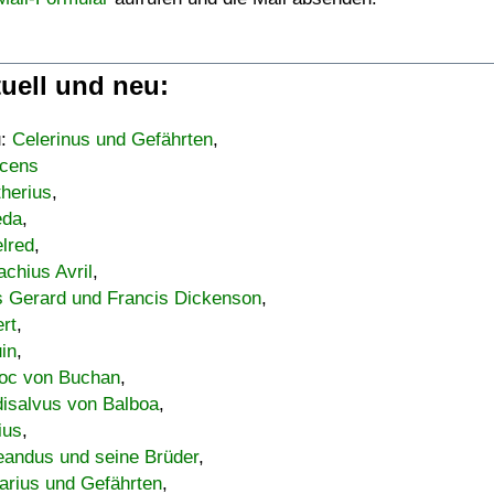
uell und neu:
u:
Celerinus und Gefährten
,
cens
therius
,
eda
,
lred
,
achius Avril
,
s Gerard und Francis Dickenson
,
ert
,
uin
,
oc von Buchan
,
isalvus von Balboa
,
ius
,
eandus und seine Brüder
,
arius und Gefährten
,