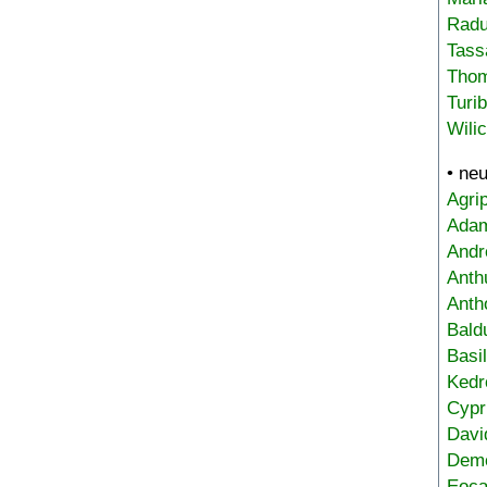
Radu
Tass
Tho
Turi
Wili
• ne
Agri
Adam
Andr
Anth
Anth
Bald
Basi
Kedr
Cypr
Davi
Deme
Eoca