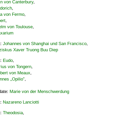
in von Canterbury
,
dorich
,
ia von Fermo
,
ert
,
elm von Toulouse
,
xarium
u:
Johannes von Shanghai und San Francisco
,
ziskus Xaver Truong Buu Diep
u:
Eudo
,
rius von Tongern
,
ebert von Meaux
,
nnes „Opilio”
,
date:
Marie von der Menschwerdung
u:
Nazareno Lanciotti
u:
Theodosia
,