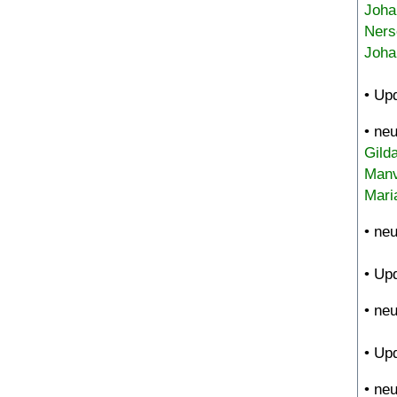
Joha
Ners
Joha
• Up
• ne
Gild
Manv
Mari
• ne
• Up
• ne
• Up
• ne