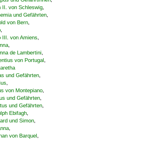
h II. von Schleswig
,
emia und Gefährten
,
old von Bern
,
o
,
 III. von Amiens
,
nna
,
nna de Lambertini
,
entius von Portugal
,
aretha
s und Gefährten
,
ius
,
us von Montepiano
,
us und Gefährten
,
tus und Gefährten
,
lph Ebifagh
,
ard und Simon
,
anna
,
han von Barquel
,