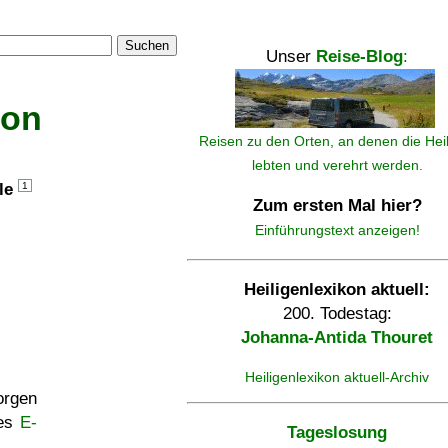
Suchen
Unser
Reise-Blog
:
kon
Reisen zu den Orten, an denen die Hei
lebten und verehrt werden.
lle
1
Zum ersten Mal hier?
Einführungstext anzeigen!
Heiligenlexikon aktuell:
200. Todestag:
Johanna-Antida Thouret
Heiligenlexikon aktuell-Archiv
rgen
ses
E-
Tageslosung