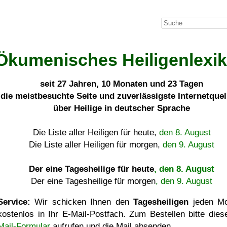
Ökumenisches Heiligenlexi
seit
27 Jahren, 10 Monaten und 23 Tagen
die meistbesuchte Seite und zuverlässigste Internetque
über Heilige in deutscher Sprache
Die Liste aller Heiligen für heute,
den 8. August
Die Liste aller Heiligen für morgen,
den 9. August
Der eine Tagesheilige für heute
, den 8. August
Der eine Tagesheilige für morgen
, den 9. August
Service:
Wir schicken Ihnen den
Tagesheiligen
jeden Mo
kostenlos in Ihr E-Mail-Postfach. Zum Bestellen bitte die
Mail-Formular
aufrufen und die Mail absenden.