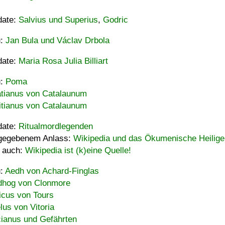
date:
Salvius und Superius
,
Godric
u:
Jan Bula und Václav Drbola
date:
Maria Rosa Julia Billiart
u:
Poma
tianus von Catalaunum
tianus von Catalaunum
date:
Ritualmordlegenden
gegebenem Anlass:
Wikipedia und das Ökumenische Heilige
 auch:
Wikipedia ist (k)eine Quelle!
u:
Aedh von Achard-Finglas
hog von Clonmore
icus von Tours
lus von Vitoria
ianus und Gefährten