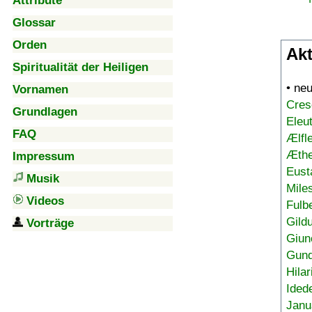
Attribute
Glossar
Orden
Akt
Spiritualität der Heiligen
• ne
Vornamen
Cres
Grundlagen
Eleu
FAQ
Ælfl
Æthe
Impressum
Eust
Musik
Mile
Videos
Fulb
Gild
Vorträge
Giun
Gund
Hilar
Ided
Janu