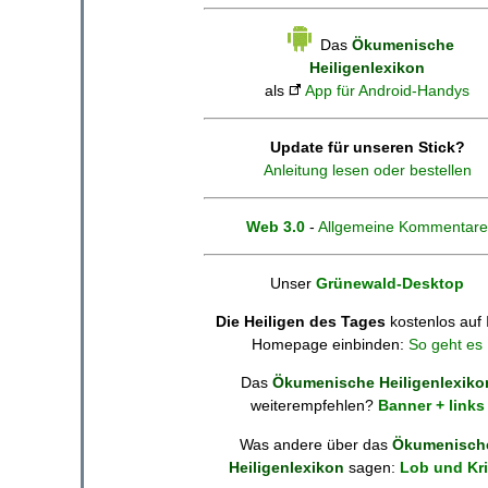
Das
Ökumenische
Heiligenlexikon
als
App für Android-Handys
Update für unseren Stick?
Anleitung lesen oder bestellen
Web 3.0
-
Allgemeine Kommentare
Unser
Grünewald-Desktop
Die Heiligen des Tages
kostenlos auf 
Homepage einbinden:
So geht es
Das
Ökumenische Heiligenlexiko
weiterempfehlen?
Banner + links
Was andere über das
Ökumenisch
Heiligenlexikon
sagen:
Lob und Kri