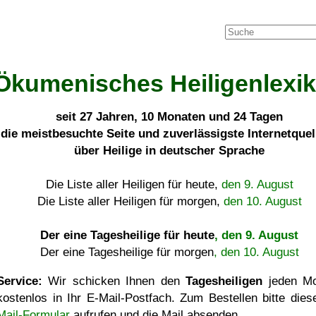
Ökumenisches Heiligenlexi
seit
27 Jahren, 10 Monaten und 24 Tagen
die meistbesuchte Seite und zuverlässigste Internetque
über Heilige in deutscher Sprache
Die Liste aller Heiligen für heute,
den 9. August
Die Liste aller Heiligen für morgen,
den 10. August
Der eine Tagesheilige für heute
, den 9. August
Der eine Tagesheilige für morgen
, den 10. August
Service:
Wir schicken Ihnen den
Tagesheiligen
jeden Mo
kostenlos in Ihr E-Mail-Postfach. Zum Bestellen bitte die
Mail-Formular
aufrufen und die Mail absenden.