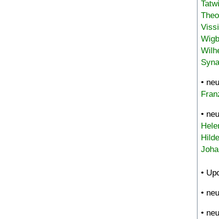
Tatw
Theo
Viss
Wigb
Wilh
Syna
• ne
Fran
• ne
Hele
Hild
Joha
• Up
• ne
• ne