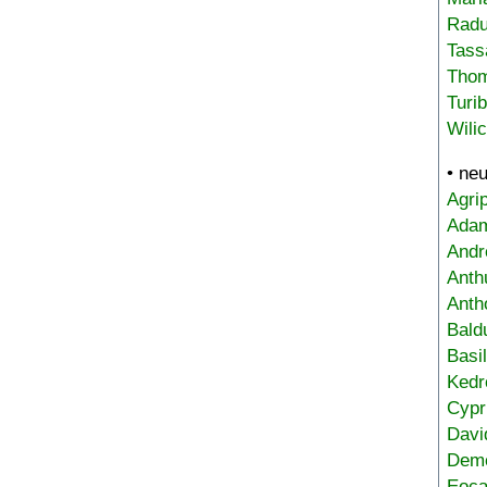
Radu
Tass
Tho
Turi
Wili
• ne
Agri
Adam
Andr
Anth
Anth
Bald
Basi
Kedr
Cypr
Davi
Deme
Eoca