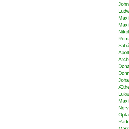
John
Ludw
Maxi
Max
Niko
Roma
Sabá
Apol
Arch
Don
Donn
Joha
Æthe
Luka
Max
Nerv
Opta
Radu
Mari