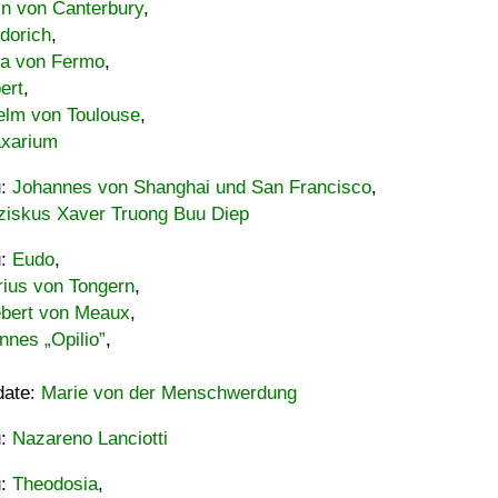
in von Canterbury
,
dorich
,
ia von Fermo
,
ert
,
elm von Toulouse
,
xarium
u:
Johannes von Shanghai und San Francisco
,
ziskus Xaver Truong Buu Diep
u:
Eudo
,
rius von Tongern
,
ebert von Meaux
,
nnes „Opilio”
,
date:
Marie von der Menschwerdung
u:
Nazareno Lanciotti
u:
Theodosia
,