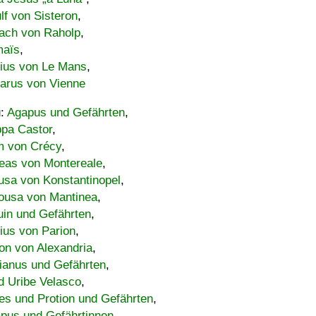
lf von Sisteron
,
ach von Raholp
,
maïs
,
bius von Le Mans
,
carus von Vienne
u:
Agapus und Gefährten
,
ppa Castor
,
 von Crécy
,
eas von Montereale
,
usa von Konstantinopel
,
ousa von Mantinea
,
uin und Gefährten
,
lius von Parion
,
on von Alexandria
,
ianus und Gefährten
,
d Uribe Velasco
,
s und Protion und Gefährten
,
pus und Gefährtinnen
,