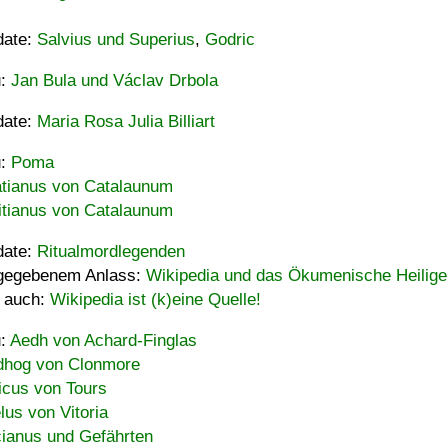
date:
Salvius und Superius
,
Godric
u:
Jan Bula und Václav Drbola
date:
Maria Rosa Julia Billiart
u:
Poma
tianus von Catalaunum
tianus von Catalaunum
date:
Ritualmordlegenden
gegebenem Anlass:
Wikipedia und das Ökumenische Heilige
 auch:
Wikipedia ist (k)eine Quelle!
u:
Aedh von Achard-Finglas
hog von Clonmore
icus von Tours
lus von Vitoria
ianus und Gefährten