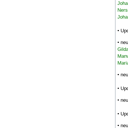
Joha
Ners
Joha
• Up
• ne
Gild
Manv
Mari
• ne
• Up
• ne
• Up
• ne