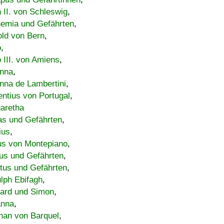
h II. von Schleswig
,
emia und Gefährten
,
old von Bern
,
o
,
 III. von Amiens
,
nna
,
nna de Lambertini
,
entius von Portugal
,
aretha
s und Gefährten
,
ius
,
us von Montepiano
,
us und Gefährten
,
tus und Gefährten
,
lph Ebifagh
,
ard und Simon
,
anna
,
han von Barquel
,