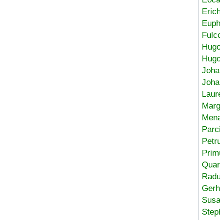
Eric
Euph
Fulc
Hug
Hugo
Joha
Joha
Laur
Marg
Mena
Parc
Petr
Prim
Quar
Radu
Gerh
Sus
Step