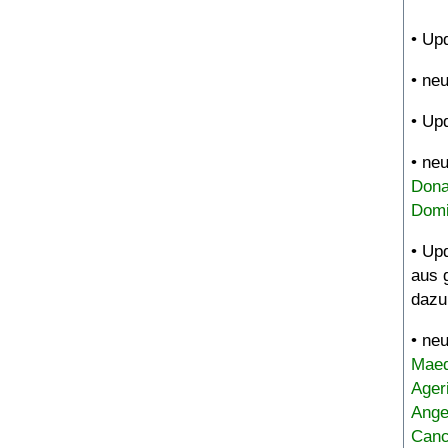
• Up
• ne
• Up
• ne
Dona
Domi
• Up
aus 
dazu
• ne
Maed
Ager
Ange
Canc