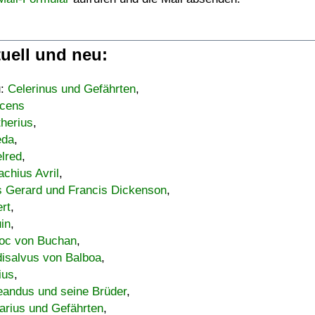
uell und neu:
u:
Celerinus und Gefährten
,
cens
therius
,
eda
,
lred
,
achius Avril
,
s Gerard und Francis Dickenson
,
ert
,
uin
,
oc von Buchan
,
isalvus von Balboa
,
ius
,
eandus und seine Brüder
,
arius und Gefährten
,