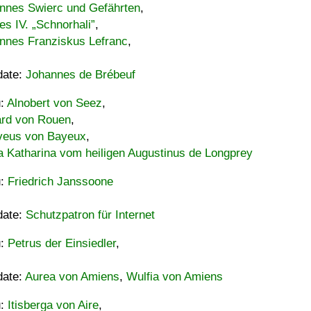
nnes Swierc und Gefährten
,
es IV. „Schnorhali”
,
nnes Franziskus Lefranc
,
date:
Johannes de Brébeuf
u:
Alnobert von Seez
,
ard von Rouen
,
eus von Bayeux
,
a Katharina vom heiligen Augustinus de Longprey
u:
Friedrich Janssoone
date:
Schutzpatron für Internet
u:
Petrus der Einsiedler
,
date:
Aurea von Amiens
,
Wulfia von Amiens
u:
Itisberga von Aire
,