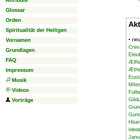
Attribute
Glossar
Orden
Akt
Spiritualität der Heiligen
• ne
Vornamen
Cres
Grundlagen
Eleu
FAQ
Ælfl
Æthe
Impressum
Eust
Musik
Mile
Videos
Fulb
Gild
Vorträge
Giun
Gund
Hilar
Ided
Janu