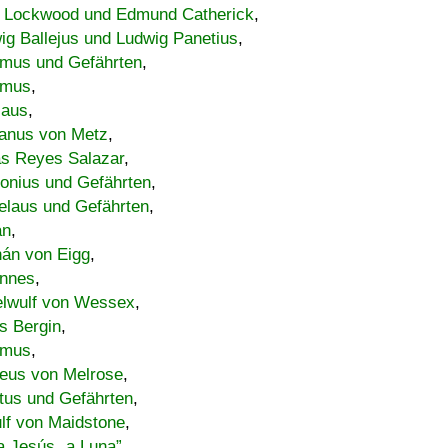
 Lockwood und Edmund Catherick
,
ig Ballejus und Ludwig Panetius
,
mus und Gefährten
,
imus
,
laus
,
nus von Metz
,
s Reyes Salazar
,
lonius und Gefährten
,
elaus und Gefährten
,
an
,
án von Eigg
,
nnes
,
lwulf von Wessex
,
s Bergin
,
imus
,
eus von Melrose
,
tus und Gefährten
,
lf von Maidstone
,
a Jesús „a Luna”
,