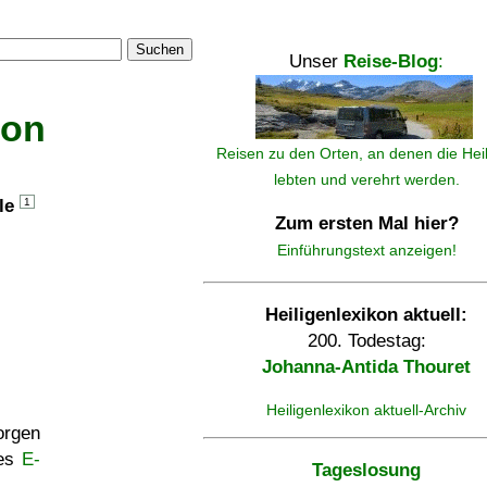
Suchen
Unser
Reise-Blog
:
kon
Reisen zu den Orten, an denen die Hei
lebten und verehrt werden.
lle
1
Zum ersten Mal hier?
Einführungstext anzeigen!
Heiligenlexikon aktuell:
200. Todestag:
Johanna-Antida Thouret
Heiligenlexikon aktuell-Archiv
rgen
ses
E-
Tageslosung