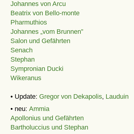
Johannes von Arcu
Beatrix von Bello-monte
Pharmuthios
Johannes
vom Brunnen
Salon und Gefährten
Senach
Stephan
Sympronian Ducki
Wikeranus
• Update:
Gregor von Dekapolis
,
Lauduin
• neu:
Ammia
Apollonius und Gefährten
Bartholuccius und Stephan