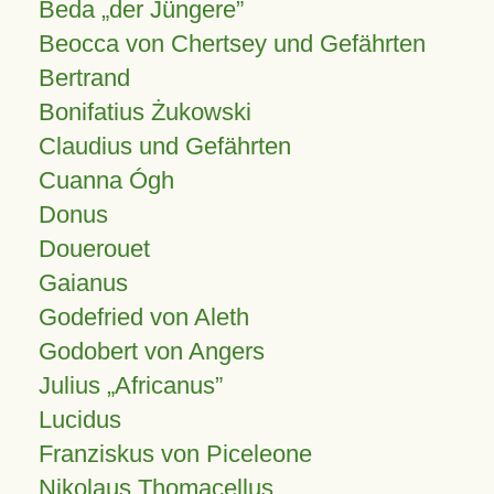
Beda „der Jüngere”
Beocca von Chertsey und Gefährten
Bertrand
Bonifatius Żukowski
Claudius und Gefährten
Cuanna Ógh
Donus
Douerouet
Gaianus
Godefried von Aleth
Godobert von Angers
Julius
Africanus
Lucidus
Franziskus von Piceleone
Nikolaus Thomacellus