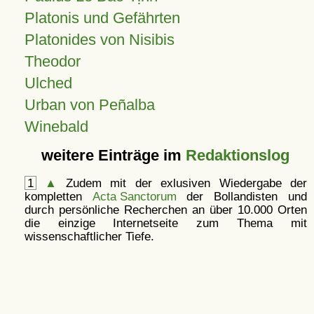
Platonis und Gefährten
Platonides von Nisibis
Theodor
Ulched
Urban von Peñalba
Winebald
weitere Einträge im
Redaktionslog
1
▲
Zudem mit der exlusiven Wiedergabe der
kompletten
Acta Sanctorum
der Bollandisten und
durch persönliche Recherchen an über 10.000 Orten
die einzige Internetseite zum Thema mit
wissenschaftlicher Tiefe.