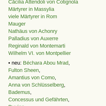
Cäcilia Attendoli von Cotignola
Märtyrer in Massylia
viele Märtyrer in Rom
Mauger
Nathäus von Achonry
Palladius von Auxerre
Reginald von Montemarti
Wilhelm VI. von Montpellier
• neu:
Béchara Abou Mrad
,
Fulton Sheen
,
Amantius von Como
,
Anna von Schlüsselberg
,
Bademus
,
Concessus und Gefährten
,