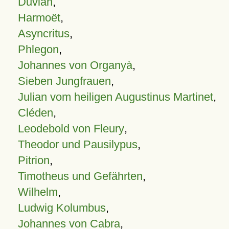
Duvian
,
Harmoët
,
Asyncritus
,
Phlegon
,
Johannes von Organyà
,
Sieben Jungfrauen
,
Julian vom heiligen Augustinus Martinet
,
Cléden
,
Leodebold von Fleury
,
Theodor und Pausilypus
,
Pitrion
,
Timotheus und Gefährten
,
Wilhelm
,
Ludwig Kolumbus
,
Johannes von Cabra
,