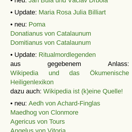
• neu:
Jan Bula und Václav Drbola
• Update:
Maria Rosa Julia Billiart
• neu:
Poma
Donatianus von Catalaunum
Domitianus von Catalaunum
• Update:
Ritualmordlegenden
aus gegebenem Anlass:
Wikipedia und das Ökumenische
Heiligenlexikon
dazu auch:
Wikipedia ist (k)eine Quelle!
• neu:
Aedh von Achard-Finglas
Maedhog von Clonmore
Agericus von Tours
Angelus von Vitoria