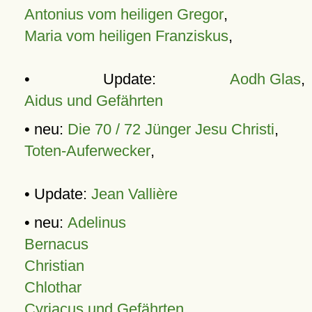
Antonius vom heiligen Gregor
,
Maria vom heiligen Franziskus
,
• Update:
Aodh Glas
,
Aidus und Gefährten
• neu:
Die 70 / 72 Jünger Jesu Christi
,
Toten-Auferwecker
,
• Update:
Jean Vallière
• neu:
Adelinus
Bernacus
Christian
Chlothar
Cyriacus und Gefährten