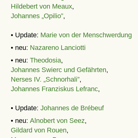
Hildebert von Meaux
,
Johannes „Opilio”
,
• Update:
Marie von der Menschwerdung
• neu:
Nazareno Lanciotti
• neu:
Theodosia
,
Johannes Swierc und Gefährten
,
Nerses IV. „Schnorhali”
,
Johannes Franziskus Lefranc
,
• Update:
Johannes de Brébeuf
• neu:
Alnobert von Seez
,
Gildard von Rouen
,