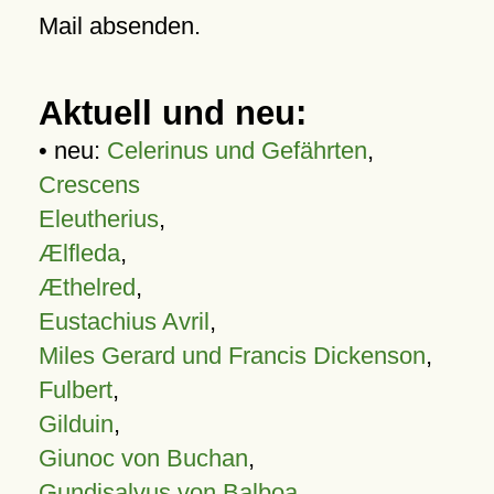
Mail absenden.
Aktuell und neu:
• neu:
Celerinus und Gefährten
,
Crescens
Eleutherius
,
Ælfleda
,
Æthelred
,
Eustachius Avril
,
Miles Gerard und Francis Dickenson
,
Fulbert
,
Gilduin
,
Giunoc von Buchan
,
Gundisalvus von Balboa
,