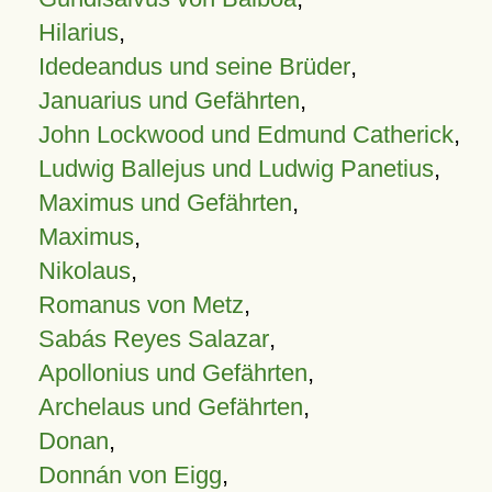
Hilarius
,
Idedeandus und seine Brüder
,
Januarius und Gefährten
,
John Lockwood und Edmund Catherick
,
Ludwig Ballejus und Ludwig Panetius
,
Maximus und Gefährten
,
Maximus
,
Nikolaus
,
Romanus von Metz
,
Sabás Reyes Salazar
,
Apollonius und Gefährten
,
Archelaus und Gefährten
,
Donan
,
Donnán von Eigg
,