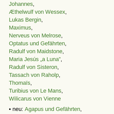
Johannes
,
Æthelwulf von Wessex
,
Lukas Bergin
,
Maximus
,
Nerveus von Melrose
,
Optatus und Gefährten
,
Radulf von Maidstone
,
Maria Jesús „a Luna”
,
Radulf von Sisteron
,
Tassach von Raholp
,
Thomaïs
,
Turibius von Le Mans
,
Wilicarus von Vienne
• neu:
Agapus und Gefährten
,