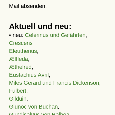
Mail absenden.
Aktuell und neu:
• neu:
Celerinus und Gefährten
,
Crescens
Eleutherius
,
Ælfleda
,
Æthelred
,
Eustachius Avril
,
Miles Gerard und Francis Dickenson
,
Fulbert
,
Gilduin
,
Giunoc von Buchan
,
Gundisalvus von Balboa
,