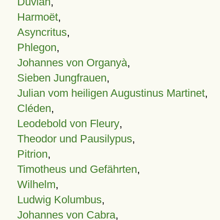
Duvian
,
Harmoët
,
Asyncritus
,
Phlegon
,
Johannes von Organyà
,
Sieben Jungfrauen
,
Julian vom heiligen Augustinus Martinet
,
Cléden
,
Leodebold von Fleury
,
Theodor und Pausilypus
,
Pitrion
,
Timotheus und Gefährten
,
Wilhelm
,
Ludwig Kolumbus
,
Johannes von Cabra
,