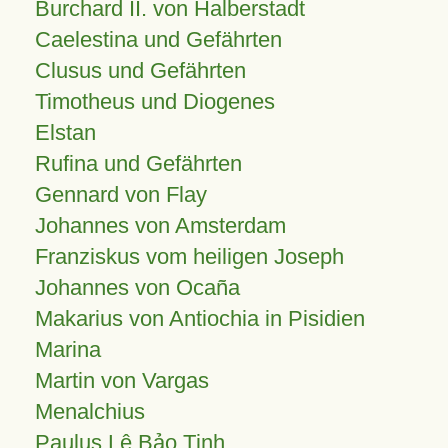
Burchard II. von Halberstadt
Caelestina und Gefährten
Clusus und Gefährten
Timotheus und Diogenes
Elstan
Rufina und Gefährten
Gennard von Flay
Johannes von Amsterdam
Franziskus vom heiligen Joseph
Johannes von Ocaña
Makarius von Antiochia in Pisidien
Marina
Martin von Vargas
Menalchius
Paulus Lê Bảo Tịnh