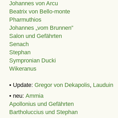
Johannes von Arcu
Beatrix von Bello-monte
Pharmuthios
Johannes
vom Brunnen
Salon und Gefährten
Senach
Stephan
Sympronian Ducki
Wikeranus
• Update:
Gregor von Dekapolis
,
Lauduin
• neu:
Ammia
Apollonius und Gefährten
Bartholuccius und Stephan