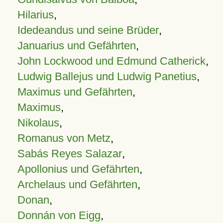
Hilarius
,
Idedeandus und seine Brüder
,
Januarius und Gefährten
,
John Lockwood und Edmund Catherick
,
Ludwig Ballejus und Ludwig Panetius
,
Maximus und Gefährten
,
Maximus
,
Nikolaus
,
Romanus von Metz
,
Sabás Reyes Salazar
,
Apollonius und Gefährten
,
Archelaus und Gefährten
,
Donan
,
Donnán von Eigg
,