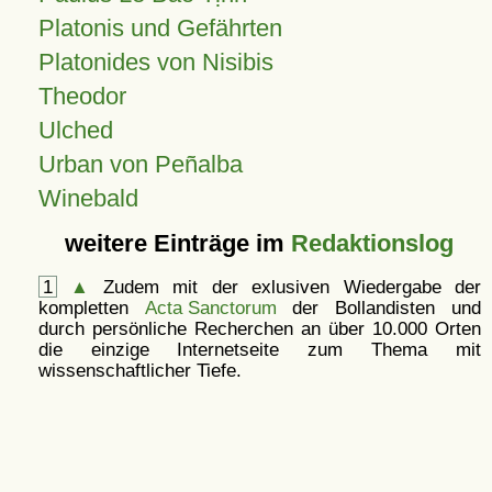
Platonis und Gefährten
Platonides von Nisibis
Theodor
Ulched
Urban von Peñalba
Winebald
weitere Einträge im
Redaktionslog
1
▲
Zudem mit der exlusiven Wiedergabe der
kompletten
Acta Sanctorum
der Bollandisten und
durch persönliche Recherchen an über 10.000 Orten
die einzige Internetseite zum Thema mit
wissenschaftlicher Tiefe.