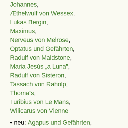
Johannes
,
Æthelwulf von Wessex
,
Lukas Bergin
,
Maximus
,
Nerveus von Melrose
,
Optatus und Gefährten
,
Radulf von Maidstone
,
Maria Jesús „a Luna”
,
Radulf von Sisteron
,
Tassach von Raholp
,
Thomaïs
,
Turibius von Le Mans
,
Wilicarus von Vienne
• neu:
Agapus und Gefährten
,