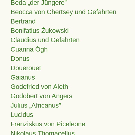
Beda „der Jüngere”
Beocca von Chertsey und Gefährten
Bertrand
Bonifatius Żukowski
Claudius und Gefährten
Cuanna Ógh
Donus
Douerouet
Gaianus
Godefried von Aleth
Godobert von Angers
Julius
Africanus
Lucidus
Franziskus von Piceleone
Nikolaus Thomacellus