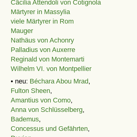
Cäcilia Attendoli von Cotignola
Märtyrer in Massylia
viele Märtyrer in Rom
Mauger
Nathäus von Achonry
Palladius von Auxerre
Reginald von Montemarti
Wilhelm VI. von Montpellier
• neu:
Béchara Abou Mrad
,
Fulton Sheen
,
Amantius von Como
,
Anna von Schlüsselberg
,
Bademus
,
Concessus und Gefährten
,