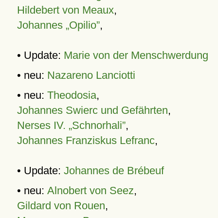
Hildebert von Meaux
,
Johannes „Opilio”
,
• Update:
Marie von der Menschwerdung
• neu:
Nazareno Lanciotti
• neu:
Theodosia
,
Johannes Swierc und Gefährten
,
Nerses IV. „Schnorhali”
,
Johannes Franziskus Lefranc
,
• Update:
Johannes de Brébeuf
• neu:
Alnobert von Seez
,
Gildard von Rouen
,