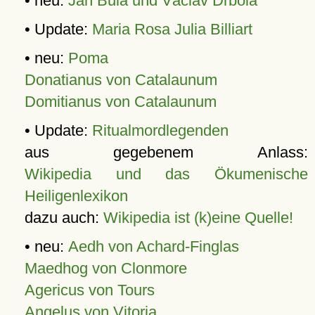
• neu:
Jan Bula und Václav Drbola
• Update:
Maria Rosa Julia Billiart
• neu:
Poma
Donatianus von Catalaunum
Domitianus von Catalaunum
• Update:
Ritualmordlegenden
aus gegebenem Anlass:
Wikipedia und das Ökumenische
Heiligenlexikon
dazu auch:
Wikipedia ist (k)eine Quelle!
• neu:
Aedh von Achard-Finglas
Maedhog von Clonmore
Agericus von Tours
Angelus von Vitoria