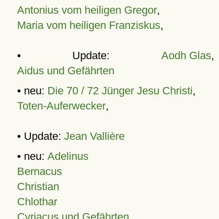
Antonius vom heiligen Gregor
,
Maria vom heiligen Franziskus
,
• Update:
Aodh Glas
,
Aidus und Gefährten
• neu:
Die 70 / 72 Jünger Jesu Christi
,
Toten-Auferwecker
,
• Update:
Jean Vallière
• neu:
Adelinus
Bernacus
Christian
Chlothar
Cyriacus und Gefährten