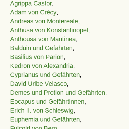
Agrippa Castor
,
Adam von Crécy
,
Andreas von Montereale
,
Anthusa von Konstantinopel
,
Anthousa von Mantinea
,
Balduin und Gefährten
,
Basilius von Parion
,
Kedron von Alexandria
,
Cyprianus und Gefährten
,
David Uribe Velasco
,
Demes und Protion und Gefährten
,
Eocapus und Gefährtinnen
,
Erich II. von Schleswig
,
Euphemia und Gefährten
,
Fulcold von Bern
,