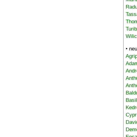
Radu
Tass
Tho
Turi
Wili
• ne
Agri
Adam
Andr
Anth
Anth
Bald
Basi
Kedr
Cypr
Davi
Deme
Eoca