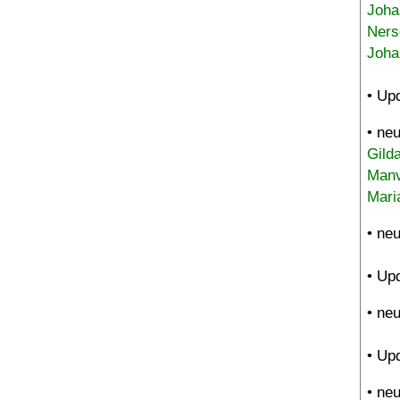
Joha
Ners
Joha
• Up
• ne
Gild
Manv
Mari
• ne
• Up
• ne
• Up
• ne