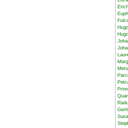
Eric
Euph
Fulc
Hug
Hugo
Joha
Joha
Laur
Marg
Mena
Parc
Petr
Prim
Quar
Radu
Gerh
Sus
Step