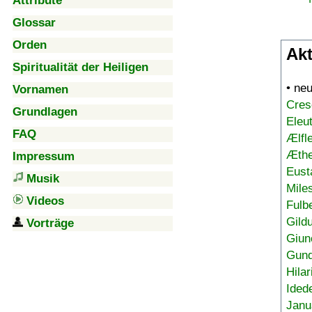
Attribute
Glossar
Orden
Akt
Spiritualität der Heiligen
• ne
Vornamen
Cres
Grundlagen
Eleu
FAQ
Ælfl
Æthe
Impressum
Eust
Musik
Mile
Videos
Fulb
Gild
Vorträge
Giun
Gund
Hilar
Ided
Janu