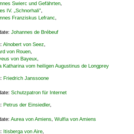
nnes Swierc und Gefährten
,
es IV. „Schnorhali”
,
nnes Franziskus Lefranc
,
date:
Johannes de Brébeuf
u:
Alnobert von Seez
,
ard von Rouen
,
eus von Bayeux
,
a Katharina vom heiligen Augustinus de Longprey
u:
Friedrich Janssoone
date:
Schutzpatron für Internet
u:
Petrus der Einsiedler
,
date:
Aurea von Amiens
,
Wulfia von Amiens
u:
Itisberga von Aire
,