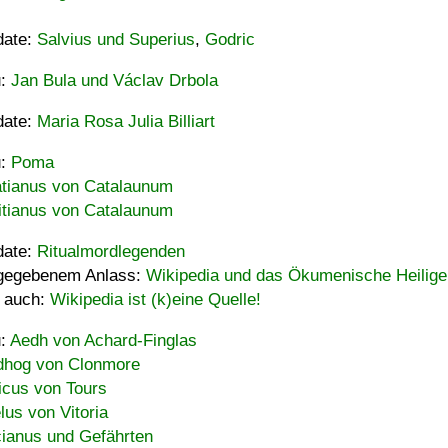
date:
Salvius und Superius
,
Godric
u:
Jan Bula und Václav Drbola
date:
Maria Rosa Julia Billiart
u:
Poma
tianus von Catalaunum
tianus von Catalaunum
date:
Ritualmordlegenden
gegebenem Anlass:
Wikipedia und das Ökumenische Heilige
 auch:
Wikipedia ist (k)eine Quelle!
u:
Aedh von Achard-Finglas
hog von Clonmore
icus von Tours
lus von Vitoria
ianus und Gefährten