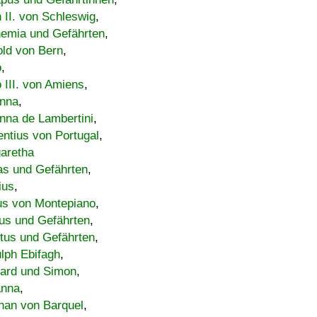
h II. von Schleswig
,
emia und Gefährten
,
old von Bern
,
o
,
 III. von Amiens
,
nna
,
nna de Lambertini
,
entius von Portugal
,
aretha
s und Gefährten
,
ius
,
us von Montepiano
,
us und Gefährten
,
tus und Gefährten
,
lph Ebifagh
,
ard und Simon
,
anna
,
han von Barquel
,