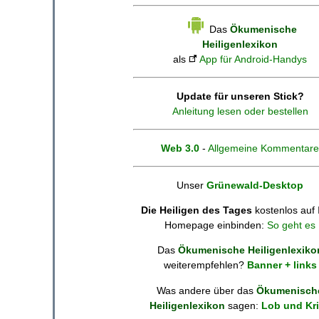
Das
Ökumenische
Heiligenlexikon
als
App für Android-Handys
Update für unseren Stick?
Anleitung lesen oder bestellen
Web 3.0
-
Allgemeine Kommentare
Unser
Grünewald-Desktop
Die Heiligen des Tages
kostenlos auf 
Homepage einbinden:
So geht es
Das
Ökumenische Heiligenlexiko
weiterempfehlen?
Banner + links
Was andere über das
Ökumenisch
Heiligenlexikon
sagen:
Lob und Kri