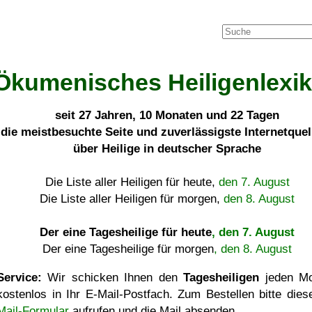
Ökumenisches Heiligenlexi
seit
27 Jahren, 10 Monaten und 22 Tagen
die meistbesuchte Seite und zuverlässigste Internetque
über Heilige in deutscher Sprache
Die Liste aller Heiligen für heute,
den 7. August
Die Liste aller Heiligen für morgen,
den 8. August
Der eine Tagesheilige für heute
, den 7. August
Der eine Tagesheilige für morgen
, den 8. August
Service:
Wir schicken Ihnen den
Tagesheiligen
jeden Mo
kostenlos in Ihr E-Mail-Postfach. Zum Bestellen bitte die
Mail-Formular
aufrufen und die Mail absenden.