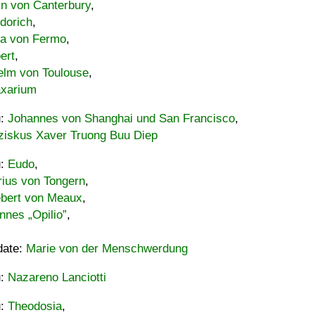
in von Canterbury
,
dorich
,
ia von Fermo
,
ert
,
elm von Toulouse
,
xarium
u:
Johannes von Shanghai und San Francisco
,
ziskus Xaver Truong Buu Diep
u:
Eudo
,
rius von Tongern
,
ebert von Meaux
,
nnes „Opilio”
,
date:
Marie von der Menschwerdung
u:
Nazareno Lanciotti
u:
Theodosia
,