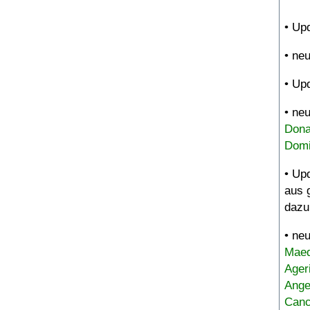
• Up
• ne
• Up
• ne
Dona
Domi
• Up
aus 
dazu
• ne
Maed
Ager
Ange
Canc