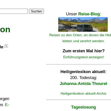
Suchen
Unser
Reise-Blog
:
kon
Reisen zu den Orten, an denen die Hei
lebten und verehrt werden.
lle
1
Zum ersten Mal hier?
Einführungstext anzeigen!
Heiligenlexikon aktuell:
200. Todestag:
Johanna-Antida Thouret
Heiligenlexikon aktuell-Archiv
rgen
ses
E-
Tageslosung