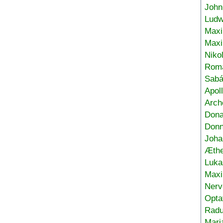
John
Ludw
Maxi
Max
Niko
Roma
Sabá
Apol
Arch
Don
Donn
Joha
Æthe
Luka
Max
Nerv
Opta
Radu
Mari