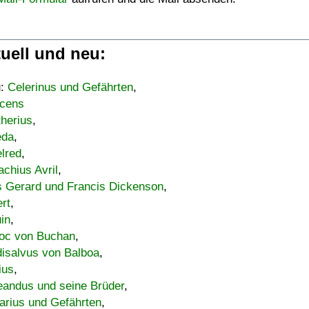
uell und neu:
u:
Celerinus und Gefährten
,
cens
therius
,
eda
,
lred
,
achius Avril
,
s Gerard und Francis Dickenson
,
ert
,
uin
,
oc von Buchan
,
isalvus von Balboa
,
ius
,
eandus und seine Brüder
,
arius und Gefährten
,