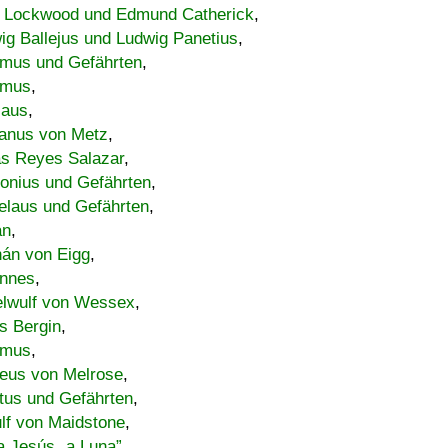
 Lockwood und Edmund Catherick
,
ig Ballejus und Ludwig Panetius
,
mus und Gefährten
,
imus
,
laus
,
nus von Metz
,
s Reyes Salazar
,
lonius und Gefährten
,
elaus und Gefährten
,
an
,
án von Eigg
,
nnes
,
lwulf von Wessex
,
s Bergin
,
imus
,
eus von Melrose
,
tus und Gefährten
,
lf von Maidstone
,
a Jesús „a Luna”
,