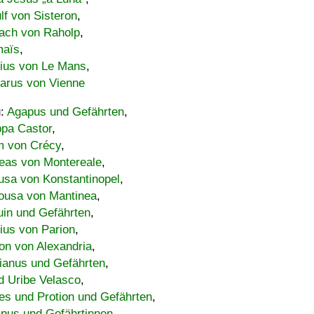
lf von Sisteron
,
ach von Raholp
,
maïs
,
bius von Le Mans
,
carus von Vienne
u:
Agapus und Gefährten
,
ppa Castor
,
 von Crécy
,
eas von Montereale
,
usa von Konstantinopel
,
ousa von Mantinea
,
uin und Gefährten
,
lius von Parion
,
on von Alexandria
,
ianus und Gefährten
,
d Uribe Velasco
,
s und Protion und Gefährten
,
pus und Gefährtinnen
,