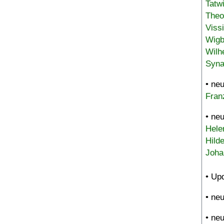
Tatw
Theo
Viss
Wigb
Wilh
Syna
• ne
Fran
• ne
Hele
Hild
Joha
• Up
• ne
• ne