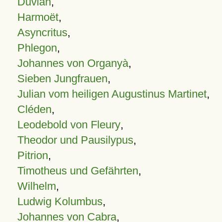
Duvian
,
Harmoët
,
Asyncritus
,
Phlegon
,
Johannes von Organyà
,
Sieben Jungfrauen
,
Julian vom heiligen Augustinus Martinet
,
Cléden
,
Leodebold von Fleury
,
Theodor und Pausilypus
,
Pitrion
,
Timotheus und Gefährten
,
Wilhelm
,
Ludwig Kolumbus
,
Johannes von Cabra
,