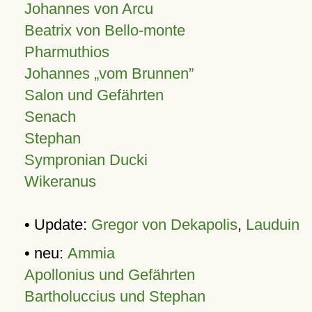
Johannes von Arcu
Beatrix von Bello-monte
Pharmuthios
Johannes
vom Brunnen
Salon und Gefährten
Senach
Stephan
Sympronian Ducki
Wikeranus
• Update:
Gregor von Dekapolis
,
Lauduin
• neu:
Ammia
Apollonius und Gefährten
Bartholuccius und Stephan