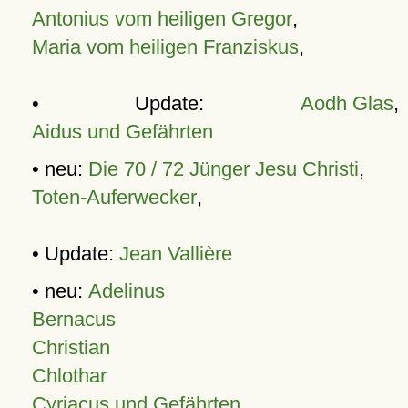
Antonius vom heiligen Gregor
,
Maria vom heiligen Franziskus
,
• Update:
Aodh Glas
,
Aidus und Gefährten
• neu:
Die 70 / 72 Jünger Jesu Christi
,
Toten-Auferwecker
,
• Update:
Jean Vallière
• neu:
Adelinus
Bernacus
Christian
Chlothar
Cyriacus und Gefährten