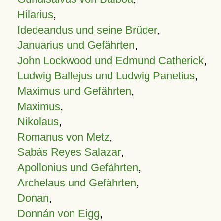
Hilarius
,
Idedeandus und seine Brüder
,
Januarius und Gefährten
,
John Lockwood und Edmund Catherick
,
Ludwig Ballejus und Ludwig Panetius
,
Maximus und Gefährten
,
Maximus
,
Nikolaus
,
Romanus von Metz
,
Sabás Reyes Salazar
,
Apollonius und Gefährten
,
Archelaus und Gefährten
,
Donan
,
Donnán von Eigg
,