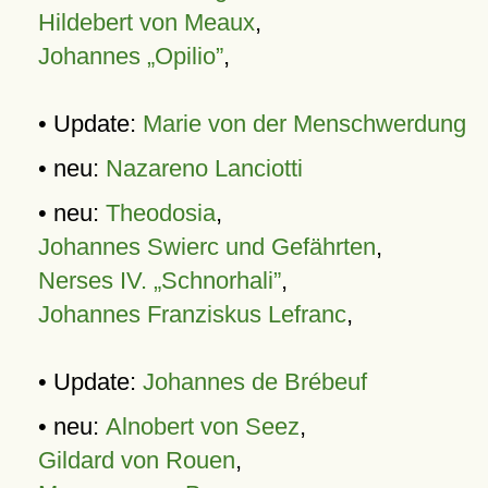
Hildebert von Meaux
,
Johannes „Opilio”
,
• Update:
Marie von der Menschwerdung
• neu:
Nazareno Lanciotti
• neu:
Theodosia
,
Johannes Swierc und Gefährten
,
Nerses IV. „Schnorhali”
,
Johannes Franziskus Lefranc
,
• Update:
Johannes de Brébeuf
• neu:
Alnobert von Seez
,
Gildard von Rouen
,