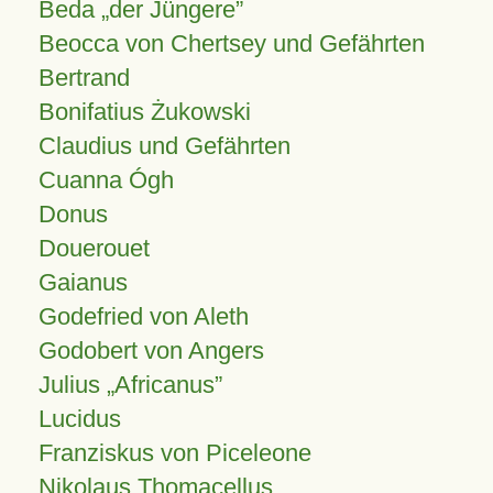
Beda „der Jüngere”
Beocca von Chertsey und Gefährten
Bertrand
Bonifatius Żukowski
Claudius und Gefährten
Cuanna Ógh
Donus
Douerouet
Gaianus
Godefried von Aleth
Godobert von Angers
Julius
Africanus
Lucidus
Franziskus von Piceleone
Nikolaus Thomacellus