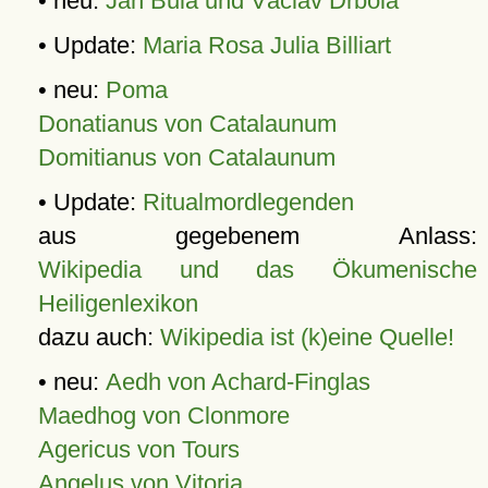
• neu:
Jan Bula und Václav Drbola
• Update:
Maria Rosa Julia Billiart
• neu:
Poma
Donatianus von Catalaunum
Domitianus von Catalaunum
• Update:
Ritualmordlegenden
aus gegebenem Anlass:
Wikipedia und das Ökumenische
Heiligenlexikon
dazu auch:
Wikipedia ist (k)eine Quelle!
• neu:
Aedh von Achard-Finglas
Maedhog von Clonmore
Agericus von Tours
Angelus von Vitoria