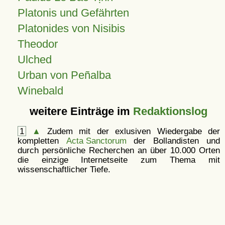
Platonis und Gefährten
Platonides von Nisibis
Theodor
Ulched
Urban von Peñalba
Winebald
weitere Einträge im
Redaktionslog
1
▲
Zudem mit der exlusiven Wiedergabe der
kompletten
Acta Sanctorum
der Bollandisten und
durch persönliche Recherchen an über 10.000 Orten
die einzige Internetseite zum Thema mit
wissenschaftlicher Tiefe.