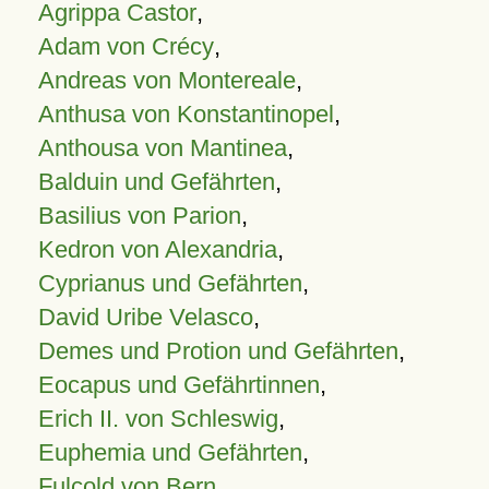
Agrippa Castor
,
Adam von Crécy
,
Andreas von Montereale
,
Anthusa von Konstantinopel
,
Anthousa von Mantinea
,
Balduin und Gefährten
,
Basilius von Parion
,
Kedron von Alexandria
,
Cyprianus und Gefährten
,
David Uribe Velasco
,
Demes und Protion und Gefährten
,
Eocapus und Gefährtinnen
,
Erich II. von Schleswig
,
Euphemia und Gefährten
,
Fulcold von Bern
,