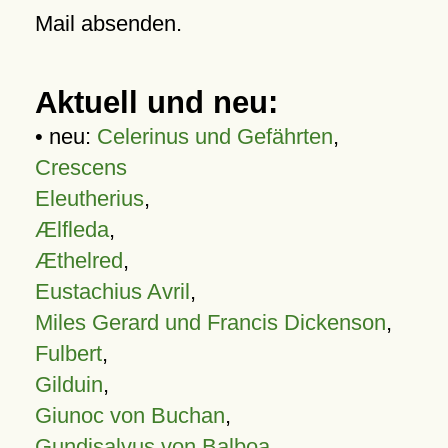
Mail absenden.
Aktuell und neu:
• neu:
Celerinus und Gefährten
,
Crescens
Eleutherius
,
Ælfleda
,
Æthelred
,
Eustachius Avril
,
Miles Gerard und Francis Dickenson
,
Fulbert
,
Gilduin
,
Giunoc von Buchan
,
Gundisalvus von Balboa
,