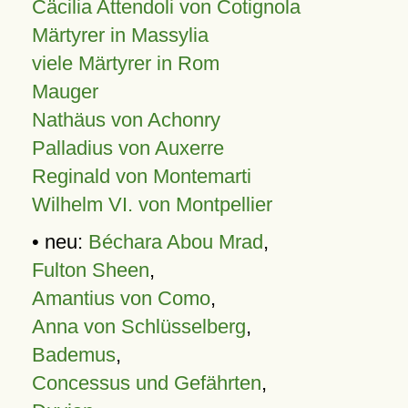
Cäcilia Attendoli von Cotignola
Märtyrer in Massylia
viele Märtyrer in Rom
Mauger
Nathäus von Achonry
Palladius von Auxerre
Reginald von Montemarti
Wilhelm VI. von Montpellier
• neu:
Béchara Abou Mrad
,
Fulton Sheen
,
Amantius von Como
,
Anna von Schlüsselberg
,
Bademus
,
Concessus und Gefährten
,