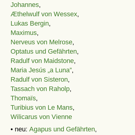
Johannes
,
Æthelwulf von Wessex
,
Lukas Bergin
,
Maximus
,
Nerveus von Melrose
,
Optatus und Gefährten
,
Radulf von Maidstone
,
Maria Jesús „a Luna”
,
Radulf von Sisteron
,
Tassach von Raholp
,
Thomaïs
,
Turibius von Le Mans
,
Wilicarus von Vienne
• neu:
Agapus und Gefährten
,