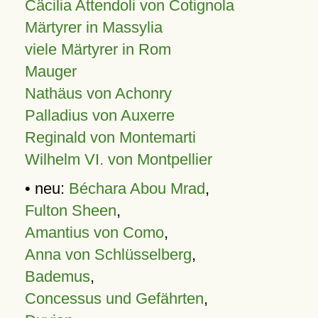
Cäcilia Attendoli von Cotignola
Märtyrer in Massylia
viele Märtyrer in Rom
Mauger
Nathäus von Achonry
Palladius von Auxerre
Reginald von Montemarti
Wilhelm VI. von Montpellier
• neu:
Béchara Abou Mrad
,
Fulton Sheen
,
Amantius von Como
,
Anna von Schlüsselberg
,
Bademus
,
Concessus und Gefährten
,