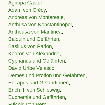
Agrippa Castor
,
Adam von Crécy
,
Andreas von Montereale
,
Anthusa von Konstantinopel
,
Anthousa von Mantinea
,
Balduin und Gefährten
,
Basilius von Parion
,
Kedron von Alexandria
,
Cyprianus und Gefährten
,
David Uribe Velasco
,
Demes und Protion und Gefährten
,
Eocapus und Gefährtinnen
,
Erich II. von Schleswig
,
Euphemia und Gefährten
,
Fulcold von Bern
,