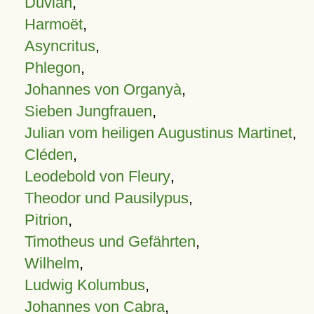
Duvian
,
Harmoët
,
Asyncritus
,
Phlegon
,
Johannes von Organyà
,
Sieben Jungfrauen
,
Julian vom heiligen Augustinus Martinet
,
Cléden
,
Leodebold von Fleury
,
Theodor und Pausilypus
,
Pitrion
,
Timotheus und Gefährten
,
Wilhelm
,
Ludwig Kolumbus
,
Johannes von Cabra
,