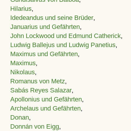
Hilarius
,
Idedeandus und seine Brüder
,
Januarius und Gefährten
,
John Lockwood und Edmund Catherick
,
Ludwig Ballejus und Ludwig Panetius
,
Maximus und Gefährten
,
Maximus
,
Nikolaus
,
Romanus von Metz
,
Sabás Reyes Salazar
,
Apollonius und Gefährten
,
Archelaus und Gefährten
,
Donan
,
Donnán von Eigg
,