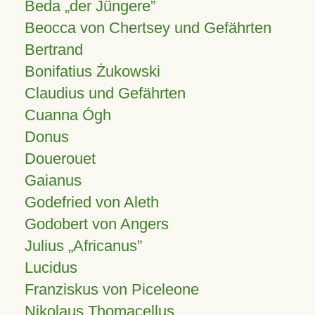
Beda „der Jüngere”
Beocca von Chertsey und Gefährten
Bertrand
Bonifatius Żukowski
Claudius und Gefährten
Cuanna Ógh
Donus
Douerouet
Gaianus
Godefried von Aleth
Godobert von Angers
Julius
Africanus
Lucidus
Franziskus von Piceleone
Nikolaus Thomacellus