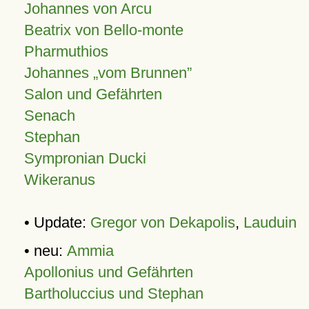
Johannes von Arcu
Beatrix von Bello-monte
Pharmuthios
Johannes
vom Brunnen
Salon und Gefährten
Senach
Stephan
Sympronian Ducki
Wikeranus
• Update:
Gregor von Dekapolis
,
Lauduin
• neu:
Ammia
Apollonius und Gefährten
Bartholuccius und Stephan