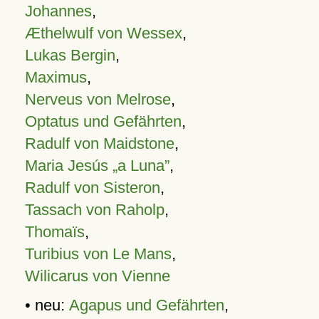
Johannes
,
Æthelwulf von Wessex
,
Lukas Bergin
,
Maximus
,
Nerveus von Melrose
,
Optatus und Gefährten
,
Radulf von Maidstone
,
Maria Jesús „a Luna”
,
Radulf von Sisteron
,
Tassach von Raholp
,
Thomaïs
,
Turibius von Le Mans
,
Wilicarus von Vienne
• neu:
Agapus und Gefährten
,