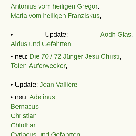
Antonius vom heiligen Gregor
,
Maria vom heiligen Franziskus
,
• Update:
Aodh Glas
,
Aidus und Gefährten
• neu:
Die 70 / 72 Jünger Jesu Christi
,
Toten-Auferwecker
,
• Update:
Jean Vallière
• neu:
Adelinus
Bernacus
Christian
Chlothar
Cyriacus und Gefährten