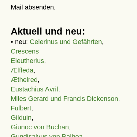
Mail absenden.
Aktuell und neu:
• neu:
Celerinus und Gefährten
,
Crescens
Eleutherius
,
Ælfleda
,
Æthelred
,
Eustachius Avril
,
Miles Gerard und Francis Dickenson
,
Fulbert
,
Gilduin
,
Giunoc von Buchan
,
Gundisalvus von Balboa
,