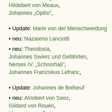
Hildebert von Meaux
,
Johannes „Opilio”
,
• Update:
Marie von der Menschwerdung
• neu:
Nazareno Lanciotti
• neu:
Theodosia
,
Johannes Swierc und Gefährten
,
Nerses IV. „Schnorhali”
,
Johannes Franziskus Lefranc
,
• Update:
Johannes de Brébeuf
• neu:
Alnobert von Seez
,
Gildard von Rouen
,