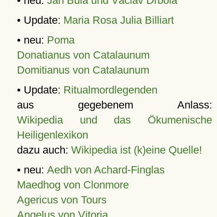
• neu:
Jan Bula und Václav Drbola
• Update:
Maria Rosa Julia Billiart
• neu:
Poma
Donatianus von Catalaunum
Domitianus von Catalaunum
• Update:
Ritualmordlegenden
aus gegebenem Anlass:
Wikipedia und das Ökumenische
Heiligenlexikon
dazu auch:
Wikipedia ist (k)eine Quelle!
• neu:
Aedh von Achard-Finglas
Maedhog von Clonmore
Agericus von Tours
Angelus von Vitoria