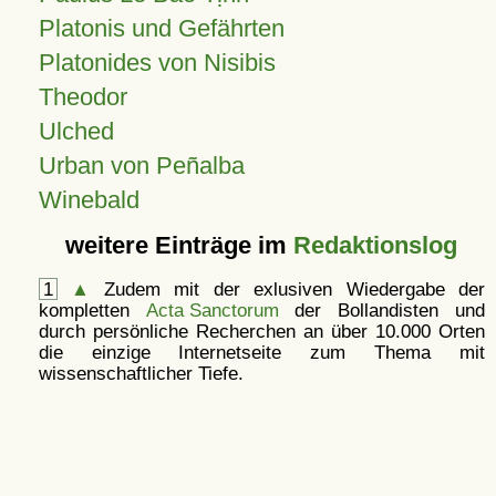
Platonis und Gefährten
Platonides von Nisibis
Theodor
Ulched
Urban von Peñalba
Winebald
weitere Einträge im
Redaktionslog
1
▲
Zudem mit der exlusiven Wiedergabe der
kompletten
Acta Sanctorum
der Bollandisten und
durch persönliche Recherchen an über 10.000 Orten
die einzige Internetseite zum Thema mit
wissenschaftlicher Tiefe.