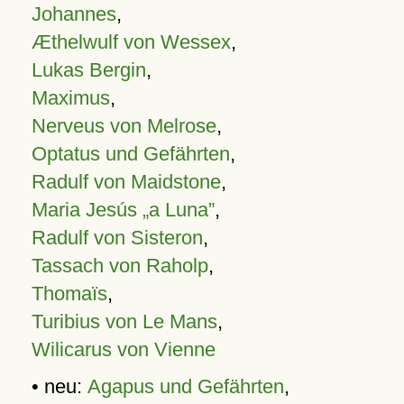
Johannes
,
Æthelwulf von Wessex
,
Lukas Bergin
,
Maximus
,
Nerveus von Melrose
,
Optatus und Gefährten
,
Radulf von Maidstone
,
Maria Jesús „a Luna”
,
Radulf von Sisteron
,
Tassach von Raholp
,
Thomaïs
,
Turibius von Le Mans
,
Wilicarus von Vienne
• neu:
Agapus und Gefährten
,