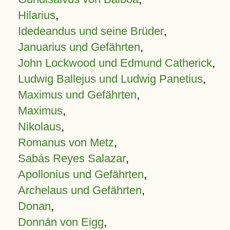
Hilarius
,
Idedeandus und seine Brüder
,
Januarius und Gefährten
,
John Lockwood und Edmund Catherick
,
Ludwig Ballejus und Ludwig Panetius
,
Maximus und Gefährten
,
Maximus
,
Nikolaus
,
Romanus von Metz
,
Sabás Reyes Salazar
,
Apollonius und Gefährten
,
Archelaus und Gefährten
,
Donan
,
Donnán von Eigg
,