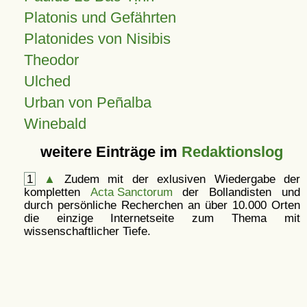
Platonis und Gefährten
Platonides von Nisibis
Theodor
Ulched
Urban von Peñalba
Winebald
weitere Einträge im
Redaktionslog
1
▲
Zudem mit der exlusiven Wiedergabe der
kompletten
Acta Sanctorum
der Bollandisten und
durch persönliche Recherchen an über 10.000 Orten
die einzige Internetseite zum Thema mit
wissenschaftlicher Tiefe.