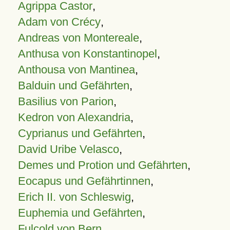
Agrippa Castor
,
Adam von Crécy
,
Andreas von Montereale
,
Anthusa von Konstantinopel
,
Anthousa von Mantinea
,
Balduin und Gefährten
,
Basilius von Parion
,
Kedron von Alexandria
,
Cyprianus und Gefährten
,
David Uribe Velasco
,
Demes und Protion und Gefährten
,
Eocapus und Gefährtinnen
,
Erich II. von Schleswig
,
Euphemia und Gefährten
,
Fulcold von Bern
,