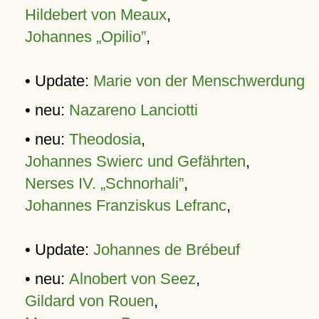
Hildebert von Meaux
,
Johannes „Opilio”
,
• Update:
Marie von der Menschwerdung
• neu:
Nazareno Lanciotti
• neu:
Theodosia
,
Johannes Swierc und Gefährten
,
Nerses IV. „Schnorhali”
,
Johannes Franziskus Lefranc
,
• Update:
Johannes de Brébeuf
• neu:
Alnobert von Seez
,
Gildard von Rouen
,