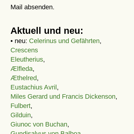
Mail absenden.
Aktuell und neu:
• neu:
Celerinus und Gefährten
,
Crescens
Eleutherius
,
Ælfleda
,
Æthelred
,
Eustachius Avril
,
Miles Gerard und Francis Dickenson
,
Fulbert
,
Gilduin
,
Giunoc von Buchan
,
Gundisalvus von Balboa
,