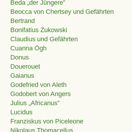
Beda „der Jüngere”
Beocca von Chertsey und Gefährten
Bertrand
Bonifatius Żukowski
Claudius und Gefährten
Cuanna Ógh
Donus
Douerouet
Gaianus
Godefried von Aleth
Godobert von Angers
Julius
Africanus
Lucidus
Franziskus von Piceleone
Nikolaus Thomacellus