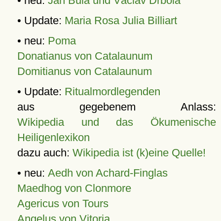
• neu:
Jan Bula und Václav Drbola
• Update:
Maria Rosa Julia Billiart
• neu:
Poma
Donatianus von Catalaunum
Domitianus von Catalaunum
• Update:
Ritualmordlegenden
aus gegebenem Anlass:
Wikipedia und das Ökumenische
Heiligenlexikon
dazu auch:
Wikipedia ist (k)eine Quelle!
• neu:
Aedh von Achard-Finglas
Maedhog von Clonmore
Agericus von Tours
Angelus von Vitoria