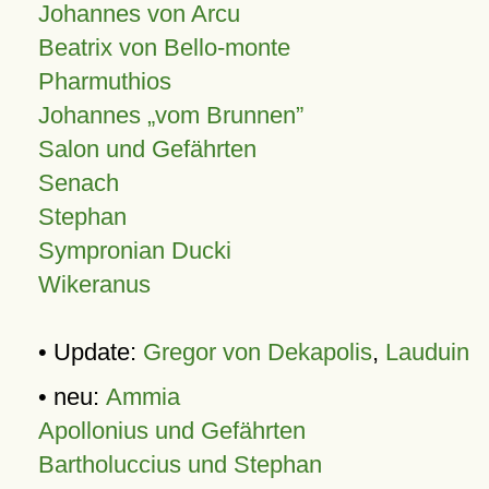
Johannes von Arcu
Beatrix von Bello-monte
Pharmuthios
Johannes
vom Brunnen
Salon und Gefährten
Senach
Stephan
Sympronian Ducki
Wikeranus
• Update:
Gregor von Dekapolis
,
Lauduin
• neu:
Ammia
Apollonius und Gefährten
Bartholuccius und Stephan