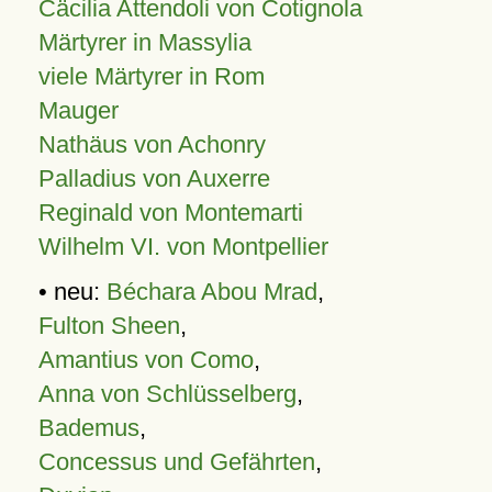
Cäcilia Attendoli von Cotignola
Märtyrer in Massylia
viele Märtyrer in Rom
Mauger
Nathäus von Achonry
Palladius von Auxerre
Reginald von Montemarti
Wilhelm VI. von Montpellier
• neu:
Béchara Abou Mrad
,
Fulton Sheen
,
Amantius von Como
,
Anna von Schlüsselberg
,
Bademus
,
Concessus und Gefährten
,