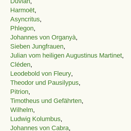
Duvian
,
Harmoët
,
Asyncritus
,
Phlegon
,
Johannes von Organyà
,
Sieben Jungfrauen
,
Julian vom heiligen Augustinus Martinet
,
Cléden
,
Leodebold von Fleury
,
Theodor und Pausilypus
,
Pitrion
,
Timotheus und Gefährten
,
Wilhelm
,
Ludwig Kolumbus
,
Johannes von Cabra
,