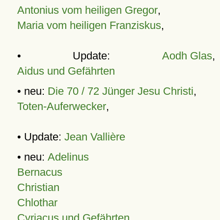
Antonius vom heiligen Gregor
,
Maria vom heiligen Franziskus
,
• Update:
Aodh Glas
,
Aidus und Gefährten
• neu:
Die 70 / 72 Jünger Jesu Christi
,
Toten-Auferwecker
,
• Update:
Jean Vallière
• neu:
Adelinus
Bernacus
Christian
Chlothar
Cyriacus und Gefährten