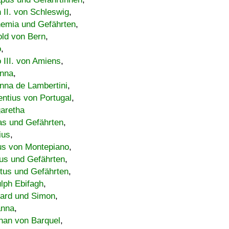
h II. von Schleswig
,
emia und Gefährten
,
old von Bern
,
o
,
 III. von Amiens
,
nna
,
nna de Lambertini
,
entius von Portugal
,
aretha
s und Gefährten
,
ius
,
us von Montepiano
,
us und Gefährten
,
tus und Gefährten
,
lph Ebifagh
,
ard und Simon
,
anna
,
han von Barquel
,