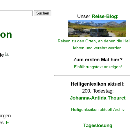
Suchen
Unser
Reise-Blog
:
kon
Reisen zu den Orten, an denen die Hei
lebten und verehrt werden.
lle
1
Zum ersten Mal hier?
Einführungstext anzeigen!
Heiligenlexikon aktuell:
200. Todestag:
Johanna-Antida Thouret
Heiligenlexikon aktuell-Archiv
rgen
ses
E-
Tageslosung