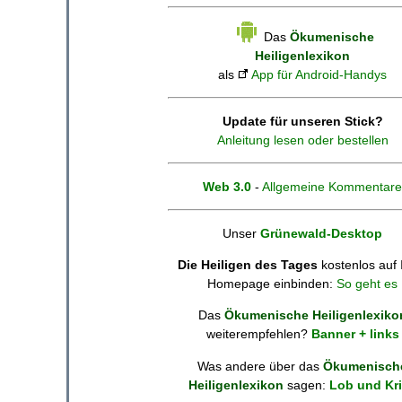
Das
Ökumenische
Heiligenlexikon
als
App für Android-Handys
Update für unseren Stick?
Anleitung lesen oder bestellen
Web 3.0
-
Allgemeine Kommentare
Unser
Grünewald-Desktop
Die Heiligen des Tages
kostenlos auf 
Homepage einbinden:
So geht es
Das
Ökumenische Heiligenlexiko
weiterempfehlen?
Banner + links
Was andere über das
Ökumenisch
Heiligenlexikon
sagen:
Lob und Kri