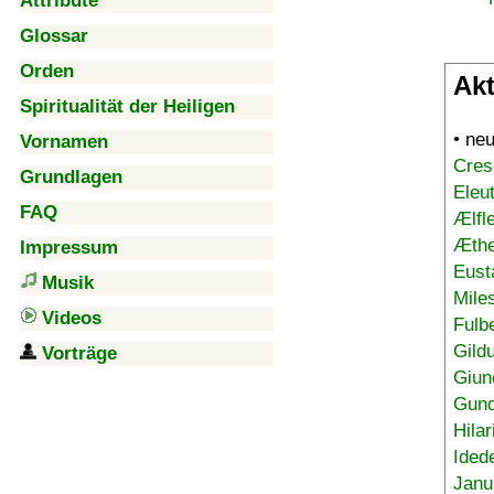
Attribute
Glossar
Orden
Akt
Spiritualität der Heiligen
• ne
Vornamen
Cres
Grundlagen
Eleu
FAQ
Ælfl
Æthe
Impressum
Eust
Musik
Mile
Videos
Fulb
Gild
Vorträge
Giun
Gund
Hilar
Ided
Janu