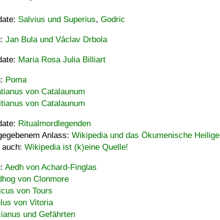
date:
Salvius und Superius
,
Godric
u:
Jan Bula und Václav Drbola
date:
Maria Rosa Julia Billiart
u:
Poma
tianus von Catalaunum
tianus von Catalaunum
date:
Ritualmordlegenden
gegebenem Anlass:
Wikipedia und das Ökumenische Heilige
 auch:
Wikipedia ist (k)eine Quelle!
u:
Aedh von Achard-Finglas
hog von Clonmore
icus von Tours
lus von Vitoria
ianus und Gefährten