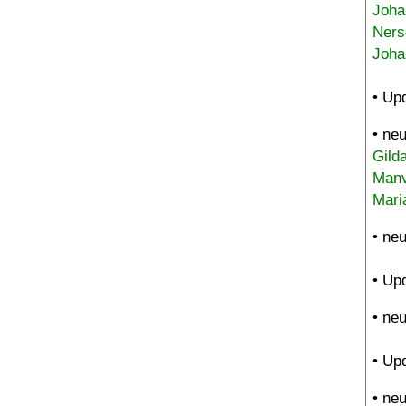
Joha
Ners
Joha
• Up
• ne
Gild
Manv
Mari
• ne
• Up
• ne
• Up
• ne