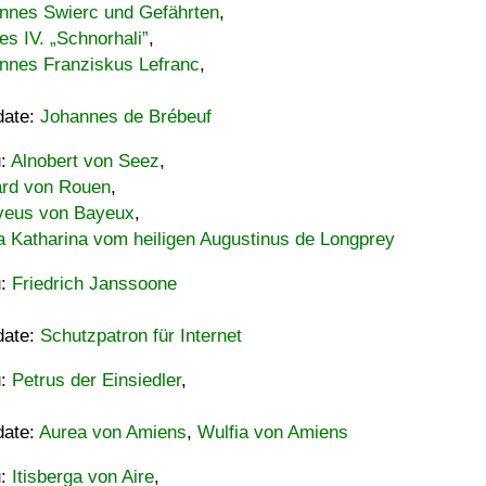
nnes Swierc und Gefährten
,
es IV. „Schnorhali”
,
nnes Franziskus Lefranc
,
date:
Johannes de Brébeuf
u:
Alnobert von Seez
,
ard von Rouen
,
eus von Bayeux
,
a Katharina vom heiligen Augustinus de Longprey
u:
Friedrich Janssoone
date:
Schutzpatron für Internet
u:
Petrus der Einsiedler
,
date:
Aurea von Amiens
,
Wulfia von Amiens
u:
Itisberga von Aire
,