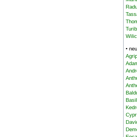
Radu
Tass
Tho
Turi
Wili
• ne
Agri
Adam
Andr
Anth
Anth
Bald
Basi
Kedr
Cypr
Davi
Deme
Eoca