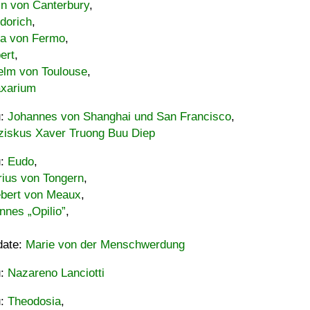
in von Canterbury
,
dorich
,
ia von Fermo
,
ert
,
elm von Toulouse
,
xarium
u:
Johannes von Shanghai und San Francisco
,
ziskus Xaver Truong Buu Diep
u:
Eudo
,
rius von Tongern
,
ebert von Meaux
,
nnes „Opilio”
,
date:
Marie von der Menschwerdung
u:
Nazareno Lanciotti
u:
Theodosia
,