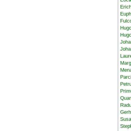
Eric
Euph
Fulc
Hug
Hugo
Joha
Joha
Laur
Marg
Mena
Parc
Petr
Prim
Quar
Radu
Gerh
Sus
Step