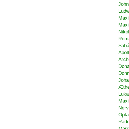
John
Ludw
Maxi
Max
Niko
Roma
Sabá
Apol
Arch
Don
Donn
Joha
Æthe
Luka
Max
Nerv
Opta
Radu
Mari