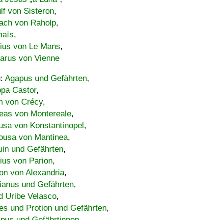
lf von Sisteron
,
ach von Raholp
,
maïs
,
bius von Le Mans
,
carus von Vienne
u:
Agapus und Gefährten
,
ppa Castor
,
 von Crécy
,
eas von Montereale
,
usa von Konstantinopel
,
ousa von Mantinea
,
uin und Gefährten
,
lius von Parion
,
on von Alexandria
,
ianus und Gefährten
,
d Uribe Velasco
,
s und Protion und Gefährten
,
pus und Gefährtinnen
,