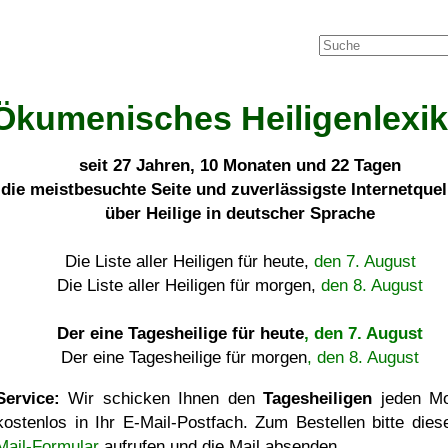
Ökumenisches Heiligenlexi
seit
27 Jahren, 10 Monaten und 22 Tagen
die meistbesuchte Seite und zuverlässigste Internetque
über Heilige in deutscher Sprache
Die Liste aller Heiligen für heute,
den 7. August
Die Liste aller Heiligen für morgen,
den 8. August
Der eine Tagesheilige für heute
, den 7. August
Der eine Tagesheilige für morgen
, den 8. August
Service:
Wir schicken Ihnen den
Tagesheiligen
jeden Mo
kostenlos in Ihr E-Mail-Postfach. Zum Bestellen bitte die
Mail-Formular
aufrufen und die Mail absenden.