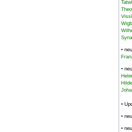
Tatw
Theo
Viss
Wigb
Wilh
Syna
• ne
Fran
• ne
Hele
Hild
Joha
• Up
• ne
• ne