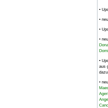
• Up
• ne
• Up
• ne
Dona
Domi
• Up
aus 
dazu
• ne
Maed
Ager
Ange
Canc