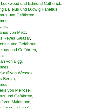
 Lockwood und Edmund Catherick
,
ig Ballejus und Ludwig Panetius
,
mus und Gefährten
,
imus
,
laus
,
nus von Metz
,
s Reyes Salazar
,
lonius und Gefährten
,
elaus und Gefährten
,
an
,
án von Eigg
,
nnes
,
lwulf von Wessex
,
s Bergin
,
imus
,
eus von Melrose
,
tus und Gefährten
,
lf von Maidstone
,
a Jesús „a Luna”
,