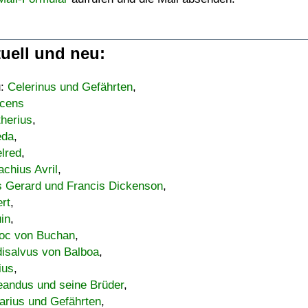
uell und neu:
u:
Celerinus und Gefährten
,
cens
therius
,
eda
,
lred
,
achius Avril
,
s Gerard und Francis Dickenson
,
ert
,
uin
,
oc von Buchan
,
isalvus von Balboa
,
ius
,
eandus und seine Brüder
,
arius und Gefährten
,