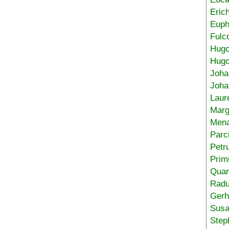
Eric
Euph
Fulc
Hug
Hugo
Joha
Joha
Laur
Marg
Mena
Parc
Petr
Prim
Quar
Radu
Gerh
Sus
Step