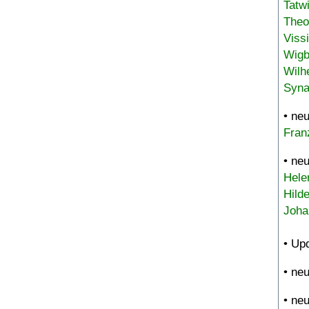
Tatw
Theo
Viss
Wigb
Wilh
Syna
• ne
Fran
• ne
Hele
Hild
Joha
• Up
• ne
• ne