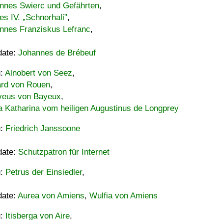
nnes Swierc und Gefährten
,
es IV. „Schnorhali”
,
nnes Franziskus Lefranc
,
date:
Johannes de Brébeuf
u:
Alnobert von Seez
,
ard von Rouen
,
eus von Bayeux
,
a Katharina vom heiligen Augustinus de Longprey
u:
Friedrich Janssoone
date:
Schutzpatron für Internet
u:
Petrus der Einsiedler
,
date:
Aurea von Amiens
,
Wulfia von Amiens
u:
Itisberga von Aire
,