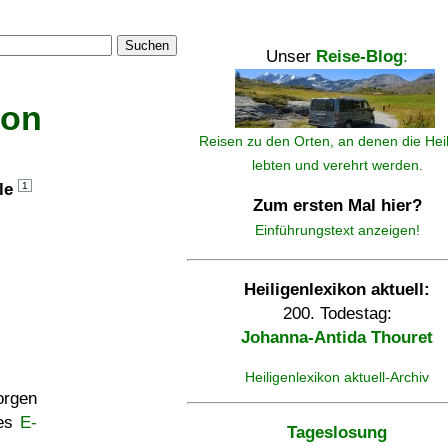
Suchen
Unser
Reise-Blog
:
kon
Reisen zu den Orten, an denen die Hei
lebten und verehrt werden.
lle
1
Zum ersten Mal hier?
Einführungstext anzeigen!
Heiligenlexikon aktuell:
200. Todestag:
Johanna-Antida Thouret
Heiligenlexikon aktuell-Archiv
rgen
ses
E-
Tageslosung