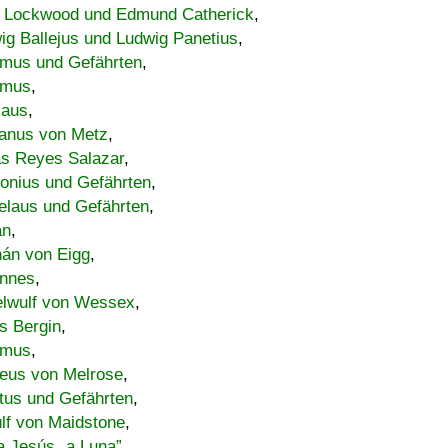
 Lockwood und Edmund Catherick
,
ig Ballejus und Ludwig Panetius
,
mus und Gefährten
,
imus
,
laus
,
nus von Metz
,
s Reyes Salazar
,
lonius und Gefährten
,
elaus und Gefährten
,
an
,
án von Eigg
,
nnes
,
lwulf von Wessex
,
s Bergin
,
imus
,
eus von Melrose
,
tus und Gefährten
,
lf von Maidstone
,
a Jesús „a Luna”
,