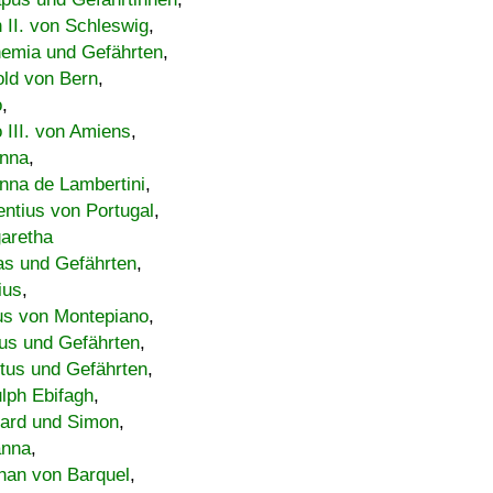
h II. von Schleswig
,
emia und Gefährten
,
old von Bern
,
o
,
 III. von Amiens
,
nna
,
nna de Lambertini
,
entius von Portugal
,
aretha
s und Gefährten
,
ius
,
us von Montepiano
,
us und Gefährten
,
tus und Gefährten
,
lph Ebifagh
,
ard und Simon
,
anna
,
han von Barquel
,