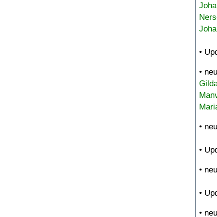
Joha
Ners
Joha
• Up
• ne
Gild
Manv
Mari
• ne
• Up
• ne
• Up
• ne