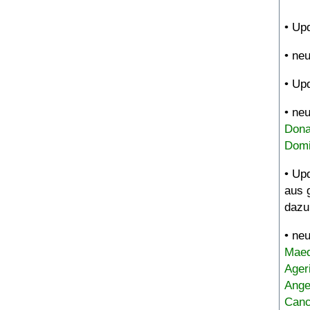
• Up
• ne
• Up
• ne
Dona
Domi
• Up
aus 
dazu
• ne
Maed
Ager
Ange
Canc