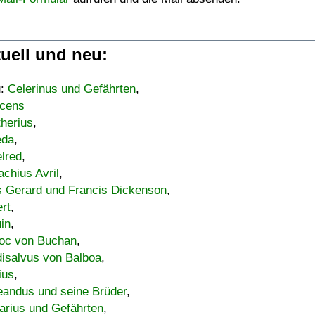
uell und neu:
u:
Celerinus und Gefährten
,
cens
therius
,
eda
,
lred
,
achius Avril
,
s Gerard und Francis Dickenson
,
ert
,
uin
,
oc von Buchan
,
isalvus von Balboa
,
ius
,
eandus und seine Brüder
,
arius und Gefährten
,