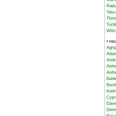
Radu
Tass
Tho
Turi
Wili
• ne
Agri
Adam
Andr
Anth
Anth
Bald
Basi
Kedr
Cypr
Davi
Deme
Eoca