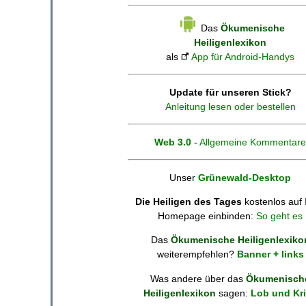
Das
Ökumenische
Heiligenlexikon
als
App für Android-Handys
Update für unseren Stick?
Anleitung lesen oder bestellen
Web 3.0
-
Allgemeine Kommentare
Unser
Grünewald-Desktop
Die Heiligen des Tages
kostenlos auf 
Homepage einbinden:
So geht es
Das
Ökumenische Heiligenlexiko
weiterempfehlen?
Banner + links
Was andere über das
Ökumenisch
Heiligenlexikon
sagen:
Lob und Kri