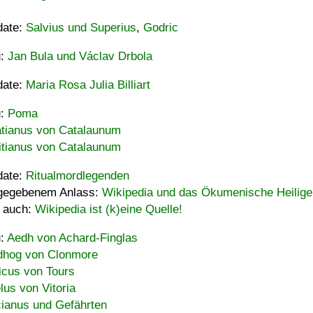
date:
Salvius und Superius
,
Godric
u:
Jan Bula und Václav Drbola
date:
Maria Rosa Julia Billiart
u:
Poma
tianus von Catalaunum
tianus von Catalaunum
date:
Ritualmordlegenden
gegebenem Anlass:
Wikipedia und das Ökumenische Heilige
 auch:
Wikipedia ist (k)eine Quelle!
u:
Aedh von Achard-Finglas
hog von Clonmore
icus von Tours
lus von Vitoria
ianus und Gefährten