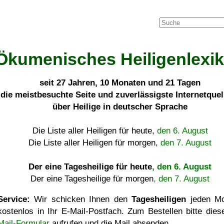
Ökumenisches Heiligenlexi
seit
27 Jahren, 10 Monaten und 21 Tagen
die meistbesuchte Seite und zuverlässigste Internetque
über Heilige in deutscher Sprache
Die Liste aller Heiligen für heute,
den 6. August
Die Liste aller Heiligen für morgen,
den 7. August
Der eine Tagesheilige für heute
, den 6. August
Der eine Tagesheilige für morgen
, den 7. August
Service:
Wir schicken Ihnen den
Tagesheiligen
jeden Mo
kostenlos in Ihr E-Mail-Postfach. Zum Bestellen bitte die
Mail-Formular
aufrufen und die Mail absenden.