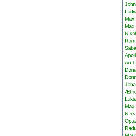
John
Ludw
Maxi
Max
Niko
Roma
Sabá
Apol
Arch
Don
Donn
Joha
Æthe
Luka
Max
Nerv
Opta
Radu
Mari