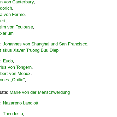
in von Canterbury
,
dorich
,
ia von Fermo
,
ert
,
elm von Toulouse
,
xarium
u:
Johannes von Shanghai und San Francisco
,
ziskus Xaver Truong Buu Diep
u:
Eudo
,
rius von Tongern
,
ebert von Meaux
,
nnes „Opilio”
,
date:
Marie von der Menschwerdung
u:
Nazareno Lanciotti
u:
Theodosia
,