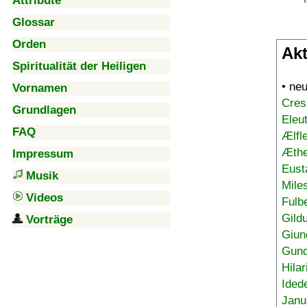
Attribute
Glossar
Orden
Akt
Spiritualität der Heiligen
• ne
Vornamen
Cres
Grundlagen
Eleu
FAQ
Ælfl
Æthe
Impressum
Eust
Musik
Mile
Videos
Fulb
Gild
Vorträge
Giun
Gund
Hilar
Ided
Janu