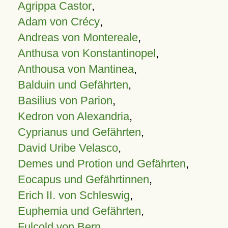
Agrippa Castor
,
Adam von Crécy
,
Andreas von Montereale
,
Anthusa von Konstantinopel
,
Anthousa von Mantinea
,
Balduin und Gefährten
,
Basilius von Parion
,
Kedron von Alexandria
,
Cyprianus und Gefährten
,
David Uribe Velasco
,
Demes und Protion und Gefährten
,
Eocapus und Gefährtinnen
,
Erich II. von Schleswig
,
Euphemia und Gefährten
,
Fulcold von Bern
,