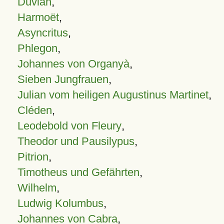
Duvian
,
Harmoët
,
Asyncritus
,
Phlegon
,
Johannes von Organyà
,
Sieben Jungfrauen
,
Julian vom heiligen Augustinus Martinet
,
Cléden
,
Leodebold von Fleury
,
Theodor und Pausilypus
,
Pitrion
,
Timotheus und Gefährten
,
Wilhelm
,
Ludwig Kolumbus
,
Johannes von Cabra
,