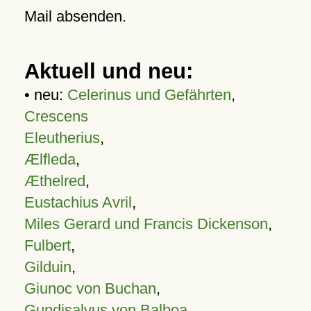
Mail absenden.
Aktuell und neu:
• neu:
Celerinus und Gefährten
,
Crescens
Eleutherius
,
Ælfleda
,
Æthelred
,
Eustachius Avril
,
Miles Gerard und Francis Dickenson
,
Fulbert
,
Gilduin
,
Giunoc von Buchan
,
Gundisalvus von Balboa
,