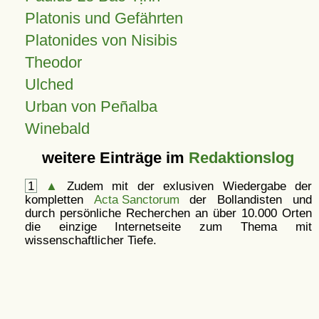
Platonis und Gefährten
Platonides von Nisibis
Theodor
Ulched
Urban von Peñalba
Winebald
weitere Einträge im
Redaktionslog
1
▲
Zudem mit der exlusiven Wiedergabe der
kompletten
Acta Sanctorum
der Bollandisten und
durch persönliche Recherchen an über 10.000 Orten
die einzige Internetseite zum Thema mit
wissenschaftlicher Tiefe.