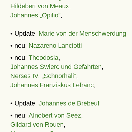
Hildebert von Meaux
,
Johannes „Opilio”
,
• Update:
Marie von der Menschwerdung
• neu:
Nazareno Lanciotti
• neu:
Theodosia
,
Johannes Swierc und Gefährten
,
Nerses IV. „Schnorhali”
,
Johannes Franziskus Lefranc
,
• Update:
Johannes de Brébeuf
• neu:
Alnobert von Seez
,
Gildard von Rouen
,