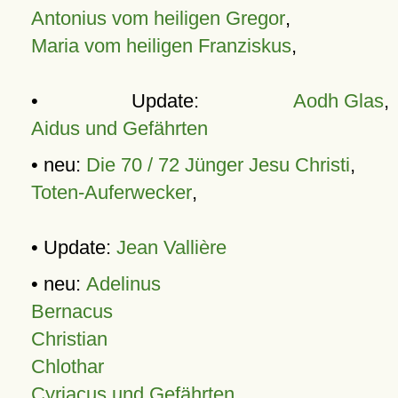
Antonius vom heiligen Gregor
,
Maria vom heiligen Franziskus
,
• Update:
Aodh Glas
,
Aidus und Gefährten
• neu:
Die 70 / 72 Jünger Jesu Christi
,
Toten-Auferwecker
,
• Update:
Jean Vallière
• neu:
Adelinus
Bernacus
Christian
Chlothar
Cyriacus und Gefährten