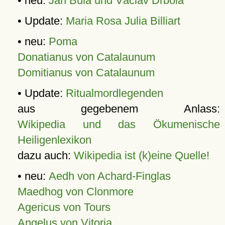
• neu:
Jan Bula und Václav Drbola
• Update:
Maria Rosa Julia Billiart
• neu:
Poma
Donatianus von Catalaunum
Domitianus von Catalaunum
• Update:
Ritualmordlegenden
aus gegebenem Anlass:
Wikipedia und das Ökumenische
Heiligenlexikon
dazu auch:
Wikipedia ist (k)eine Quelle!
• neu:
Aedh von Achard-Finglas
Maedhog von Clonmore
Agericus von Tours
Angelus von Vitoria