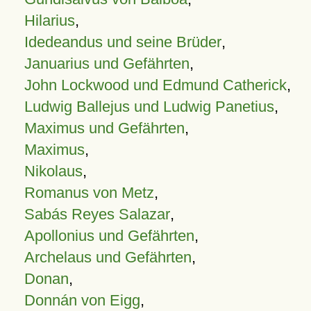
Hilarius
,
Idedeandus und seine Brüder
,
Januarius und Gefährten
,
John Lockwood und Edmund Catherick
,
Ludwig Ballejus und Ludwig Panetius
,
Maximus und Gefährten
,
Maximus
,
Nikolaus
,
Romanus von Metz
,
Sabás Reyes Salazar
,
Apollonius und Gefährten
,
Archelaus und Gefährten
,
Donan
,
Donnán von Eigg
,