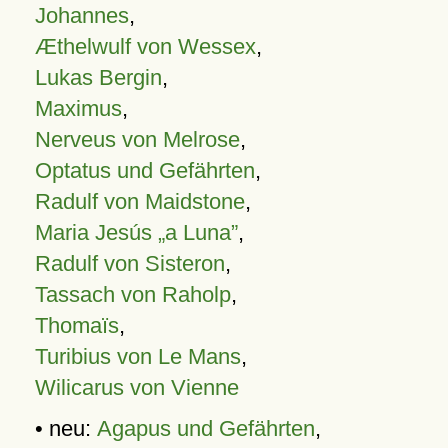
Johannes
,
Æthelwulf von Wessex
,
Lukas Bergin
,
Maximus
,
Nerveus von Melrose
,
Optatus und Gefährten
,
Radulf von Maidstone
,
Maria Jesús „a Luna”
,
Radulf von Sisteron
,
Tassach von Raholp
,
Thomaïs
,
Turibius von Le Mans
,
Wilicarus von Vienne
• neu:
Agapus und Gefährten
,