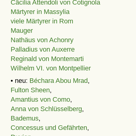
Cäcilia Attendoli von Cotignola
Märtyrer in Massylia
viele Märtyrer in Rom
Mauger
Nathäus von Achonry
Palladius von Auxerre
Reginald von Montemarti
Wilhelm VI. von Montpellier
• neu:
Béchara Abou Mrad
,
Fulton Sheen
,
Amantius von Como
,
Anna von Schlüsselberg
,
Bademus
,
Concessus und Gefährten
,