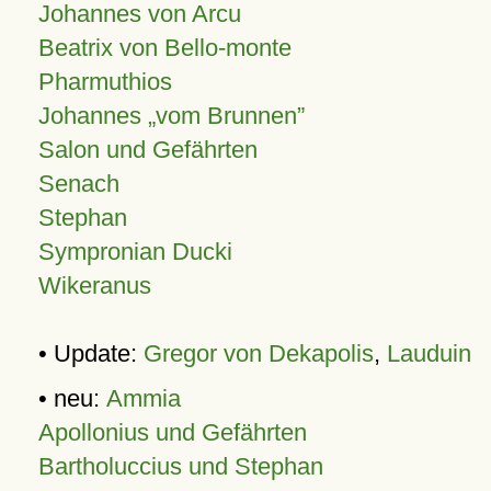
Johannes von Arcu
Beatrix von Bello-monte
Pharmuthios
Johannes
vom Brunnen
Salon und Gefährten
Senach
Stephan
Sympronian Ducki
Wikeranus
• Update:
Gregor von Dekapolis
,
Lauduin
• neu:
Ammia
Apollonius und Gefährten
Bartholuccius und Stephan