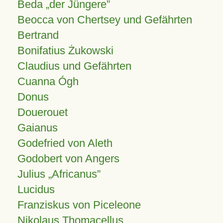
Beda „der Jüngere”
Beocca von Chertsey und Gefährten
Bertrand
Bonifatius Żukowski
Claudius und Gefährten
Cuanna Ógh
Donus
Douerouet
Gaianus
Godefried von Aleth
Godobert von Angers
Julius
Africanus
Lucidus
Franziskus von Piceleone
Nikolaus Thomacellus