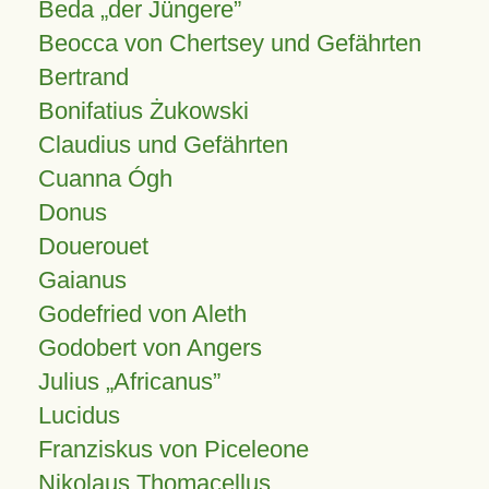
Beda „der Jüngere”
Beocca von Chertsey und Gefährten
Bertrand
Bonifatius Żukowski
Claudius und Gefährten
Cuanna Ógh
Donus
Douerouet
Gaianus
Godefried von Aleth
Godobert von Angers
Julius
Africanus
Lucidus
Franziskus von Piceleone
Nikolaus Thomacellus