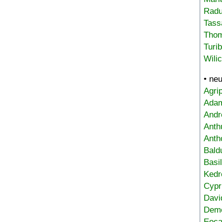
Radu
Tass
Tho
Turi
Wili
• ne
Agri
Adam
Andr
Anth
Anth
Bald
Basi
Kedr
Cypr
Davi
Deme
Eoca