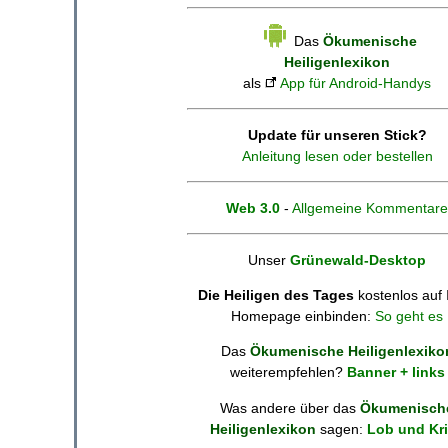
Das
Ökumenische
Heiligenlexikon
als
App für Android-Handys
Update für unseren Stick?
Anleitung lesen oder bestellen
Web 3.0
-
Allgemeine Kommentare
Unser
Grünewald-Desktop
Die Heiligen des Tages
kostenlos auf 
Homepage einbinden:
So geht es
Das
Ökumenische Heiligenlexiko
weiterempfehlen?
Banner + links
Was andere über das
Ökumenisch
Heiligenlexikon
sagen:
Lob und Kri