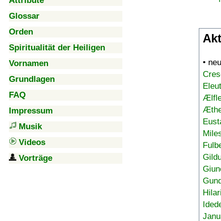
Attribute
Glossar
Orden
Akt
Spiritualität der Heiligen
• ne
Vornamen
Cres
Grundlagen
Eleu
FAQ
Ælfl
Æthe
Impressum
Eust
Musik
Mile
Videos
Fulb
Gild
Vorträge
Giun
Gund
Hilar
Ided
Janu