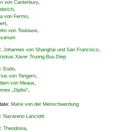
in von Canterbury
,
dorich
,
ia von Fermo
,
ert
,
elm von Toulouse
,
xarium
u:
Johannes von Shanghai und San Francisco
,
ziskus Xaver Truong Buu Diep
u:
Eudo
,
rius von Tongern
,
ebert von Meaux
,
nnes „Opilio”
,
date:
Marie von der Menschwerdung
u:
Nazareno Lanciotti
u:
Theodosia
,