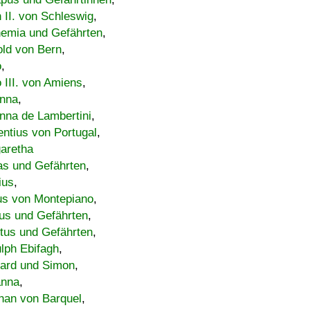
h II. von Schleswig
,
emia und Gefährten
,
old von Bern
,
o
,
 III. von Amiens
,
nna
,
nna de Lambertini
,
entius von Portugal
,
aretha
s und Gefährten
,
ius
,
us von Montepiano
,
us und Gefährten
,
tus und Gefährten
,
lph Ebifagh
,
ard und Simon
,
anna
,
han von Barquel
,