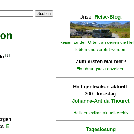
Suchen
Unser
Reise-Blog
:
kon
Reisen zu den Orten, an denen die Hei
lebten und verehrt werden.
lle
1
Zum ersten Mal hier?
Einführungstext anzeigen!
Heiligenlexikon aktuell:
200. Todestag:
Johanna-Antida Thouret
Heiligenlexikon aktuell-Archiv
rgen
ses
E-
Tageslosung