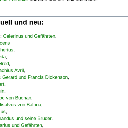
uell und neu:
u:
Celerinus und Gefährten
,
cens
therius
,
eda
,
lred
,
achius Avril
,
s Gerard und Francis Dickenson
,
ert
,
uin
,
oc von Buchan
,
isalvus von Balboa
,
ius
,
eandus und seine Brüder
,
arius und Gefährten
,