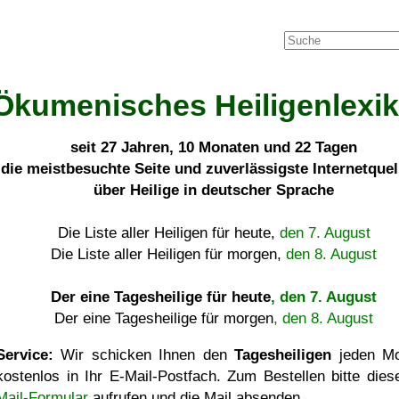
Ökumenisches Heiligenlexi
seit
27 Jahren, 10 Monaten und 22 Tagen
die meistbesuchte Seite und zuverlässigste Internetque
über Heilige in deutscher Sprache
Die Liste aller Heiligen für heute,
den 7. August
Die Liste aller Heiligen für morgen,
den 8. August
Der eine Tagesheilige für heute
, den 7. August
Der eine Tagesheilige für morgen
, den 8. August
Service:
Wir schicken Ihnen den
Tagesheiligen
jeden Mo
kostenlos in Ihr E-Mail-Postfach. Zum Bestellen bitte die
Mail-Formular
aufrufen und die Mail absenden.