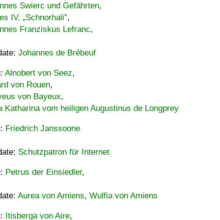
nnes Swierc und Gefährten
,
es IV. „Schnorhali”
,
nnes Franziskus Lefranc
,
date:
Johannes de Brébeuf
u:
Alnobert von Seez
,
ard von Rouen
,
eus von Bayeux
,
a Katharina vom heiligen Augustinus de Longprey
u:
Friedrich Janssoone
date:
Schutzpatron für Internet
u:
Petrus der Einsiedler
,
date:
Aurea von Amiens
,
Wulfia von Amiens
u:
Itisberga von Aire
,