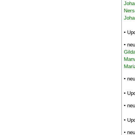
Joha
Ners
Joha
• Up
• ne
Gild
Manv
Mari
• ne
• Up
• ne
• Up
• ne