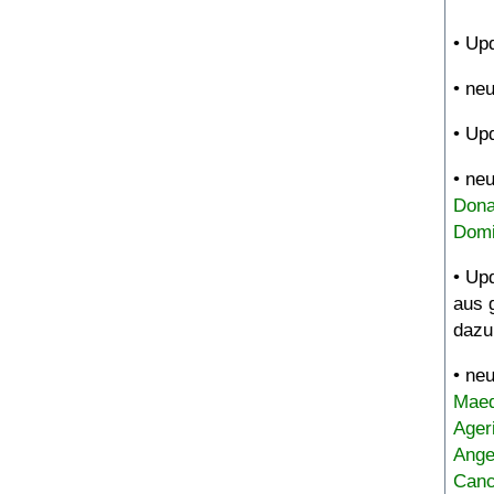
• Up
• ne
• Up
• ne
Dona
Domi
• Up
aus 
dazu
• ne
Maed
Ager
Ange
Canc