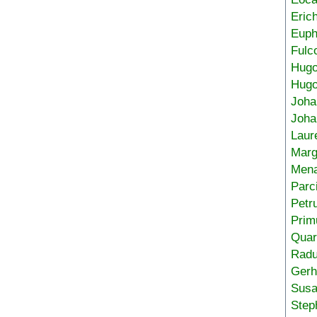
Eric
Euph
Fulc
Hug
Hugo
Joha
Joha
Laur
Marg
Mena
Parc
Petr
Prim
Quar
Radu
Gerh
Sus
Step