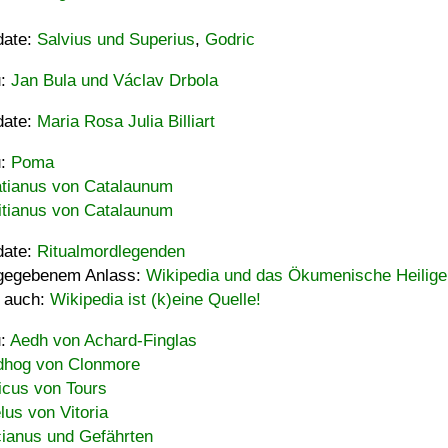
date:
Salvius und Superius
,
Godric
u:
Jan Bula und Václav Drbola
date:
Maria Rosa Julia Billiart
u:
Poma
tianus von Catalaunum
tianus von Catalaunum
date:
Ritualmordlegenden
gegebenem Anlass:
Wikipedia und das Ökumenische Heilige
 auch:
Wikipedia ist (k)eine Quelle!
u:
Aedh von Achard-Finglas
hog von Clonmore
icus von Tours
lus von Vitoria
ianus und Gefährten