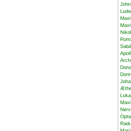
John
Ludw
Maxi
Max
Niko
Roma
Sabá
Apol
Arch
Don
Donn
Joha
Æthe
Luka
Max
Nerv
Opta
Radu
Mari