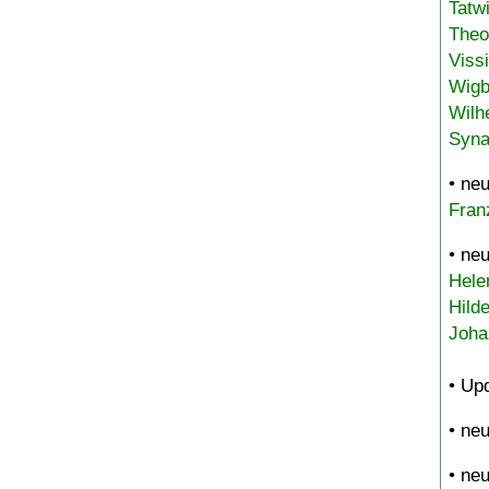
Tatw
Theo
Viss
Wigb
Wilh
Syna
• ne
Fran
• ne
Hele
Hild
Joha
• Up
• ne
• ne