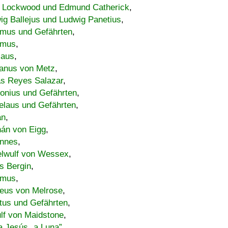
 Lockwood und Edmund Catherick
,
ig Ballejus und Ludwig Panetius
,
mus und Gefährten
,
imus
,
laus
,
nus von Metz
,
s Reyes Salazar
,
lonius und Gefährten
,
elaus und Gefährten
,
an
,
án von Eigg
,
nnes
,
lwulf von Wessex
,
s Bergin
,
imus
,
eus von Melrose
,
tus und Gefährten
,
lf von Maidstone
,
a Jesús „a Luna”
,