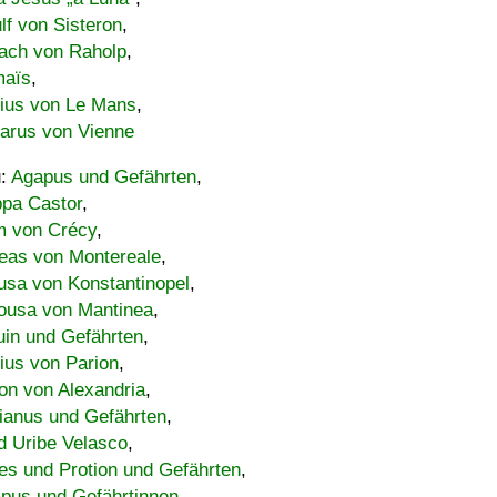
lf von Sisteron
,
ach von Raholp
,
maïs
,
bius von Le Mans
,
carus von Vienne
u:
Agapus und Gefährten
,
ppa Castor
,
 von Crécy
,
eas von Montereale
,
usa von Konstantinopel
,
ousa von Mantinea
,
uin und Gefährten
,
lius von Parion
,
on von Alexandria
,
ianus und Gefährten
,
d Uribe Velasco
,
s und Protion und Gefährten
,
pus und Gefährtinnen
,