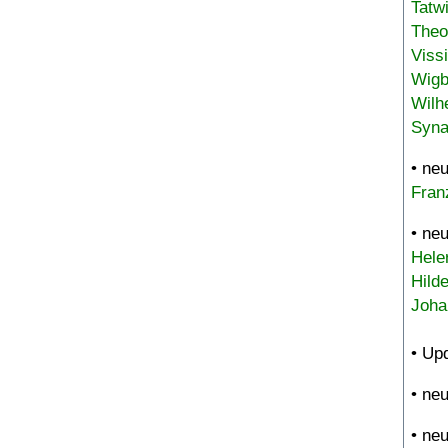
Tatw
Theo
Viss
Wigb
Wilh
Syna
• ne
Fran
• ne
Hele
Hild
Joha
• Up
• ne
• ne