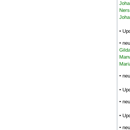
Joha
Ners
Joha
• Up
• ne
Gild
Manv
Mari
• ne
• Up
• ne
• Up
• ne