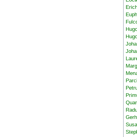
Eric
Euph
Fulc
Hug
Hugo
Joha
Joha
Laur
Marg
Mena
Parc
Petr
Prim
Quar
Radu
Gerh
Sus
Step