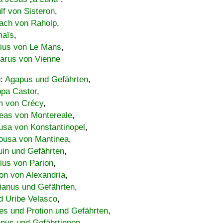
lf von Sisteron
,
ach von Raholp
,
maïs
,
bius von Le Mans
,
carus von Vienne
u:
Agapus und Gefährten
,
ppa Castor
,
 von Crécy
,
eas von Montereale
,
usa von Konstantinopel
,
ousa von Mantinea
,
uin und Gefährten
,
lius von Parion
,
on von Alexandria
,
ianus und Gefährten
,
d Uribe Velasco
,
s und Protion und Gefährten
,
pus und Gefährtinnen
,