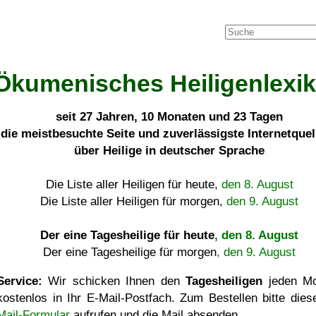
Ökumenisches Heiligenlexi
seit
27 Jahren, 10 Monaten und 23 Tagen
die meistbesuchte Seite und zuverlässigste Internetque
über Heilige in deutscher Sprache
Die Liste aller Heiligen für heute,
den 8. August
Die Liste aller Heiligen für morgen,
den 9. August
Der eine Tagesheilige für heute
, den 8. August
Der eine Tagesheilige für morgen
, den 9. August
Service:
Wir schicken Ihnen den
Tagesheiligen
jeden Mo
kostenlos in Ihr E-Mail-Postfach. Zum Bestellen bitte die
Mail-Formular
aufrufen und die Mail absenden.