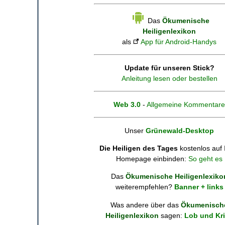
Das
Ökumenische
Heiligenlexikon
als
App für Android-Handys
Update für unseren Stick?
Anleitung lesen oder bestellen
Web 3.0
-
Allgemeine Kommentare
Unser
Grünewald-Desktop
Die Heiligen des Tages
kostenlos auf 
Homepage einbinden:
So geht es
Das
Ökumenische Heiligenlexiko
weiterempfehlen?
Banner + links
Was andere über das
Ökumenisch
Heiligenlexikon
sagen:
Lob und Kri