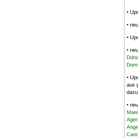
• Up
• ne
• Up
• ne
Dona
Domi
• Up
aus 
dazu
• ne
Maed
Ager
Ange
Canc