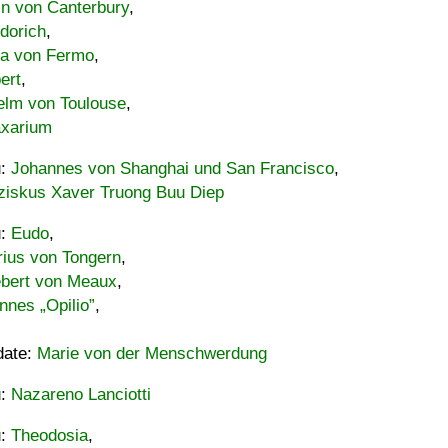
in von Canterbury
,
dorich
,
ia von Fermo
,
ert
,
elm von Toulouse
,
xarium
u:
Johannes von Shanghai und San Francisco
,
ziskus Xaver Truong Buu Diep
u:
Eudo
,
rius von Tongern
,
ebert von Meaux
,
nnes „Opilio”
,
date:
Marie von der Menschwerdung
u:
Nazareno Lanciotti
u:
Theodosia
,