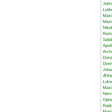
John
Ludw
Maxi
Max
Niko
Roma
Sabá
Apol
Arch
Don
Donn
Joha
Æthe
Luka
Max
Nerv
Opta
Radu
Mari