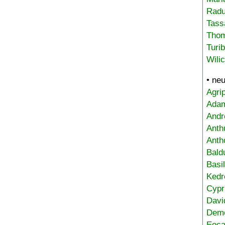
Radu
Tass
Tho
Turi
Wili
• ne
Agri
Adam
Andr
Anth
Anth
Bald
Basi
Kedr
Cypr
Davi
Deme
Eoca