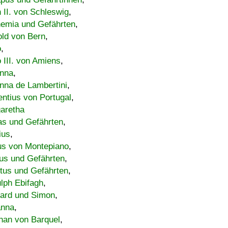
h II. von Schleswig
,
emia und Gefährten
,
old von Bern
,
o
,
 III. von Amiens
,
nna
,
nna de Lambertini
,
entius von Portugal
,
aretha
s und Gefährten
,
ius
,
us von Montepiano
,
us und Gefährten
,
tus und Gefährten
,
lph Ebifagh
,
ard und Simon
,
anna
,
han von Barquel
,