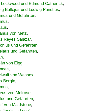
 Lockwood und Edmund Catherick
,
ig Ballejus und Ludwig Panetius
,
mus und Gefährten
,
imus
,
laus
,
nus von Metz
,
s Reyes Salazar
,
lonius und Gefährten
,
elaus und Gefährten
,
an
,
án von Eigg
,
nnes
,
lwulf von Wessex
,
s Bergin
,
imus
,
eus von Melrose
,
tus und Gefährten
,
lf von Maidstone
,
a Jesús „a Luna”
,