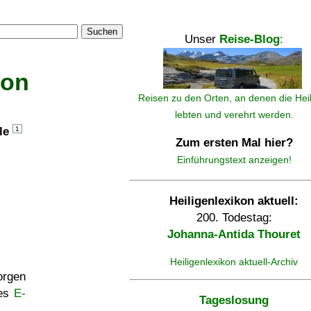
Suchen
Unser
Reise-Blog
:
kon
Reisen zu den Orten, an denen die Hei
lebten und verehrt werden.
lle
1
Zum ersten Mal hier?
Einführungstext anzeigen!
Heiligenlexikon aktuell:
200. Todestag:
Johanna-Antida Thouret
Heiligenlexikon aktuell-Archiv
rgen
ses
E-
Tageslosung