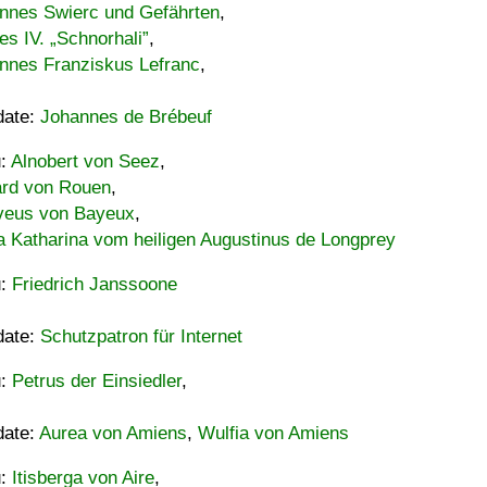
nnes Swierc und Gefährten
,
es IV. „Schnorhali”
,
nnes Franziskus Lefranc
,
date:
Johannes de Brébeuf
u:
Alnobert von Seez
,
ard von Rouen
,
eus von Bayeux
,
a Katharina vom heiligen Augustinus de Longprey
u:
Friedrich Janssoone
date:
Schutzpatron für Internet
u:
Petrus der Einsiedler
,
date:
Aurea von Amiens
,
Wulfia von Amiens
u:
Itisberga von Aire
,