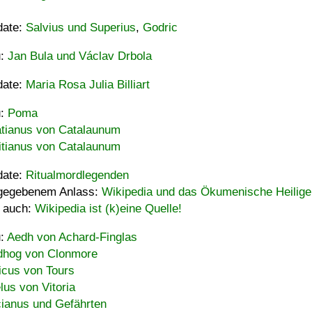
date:
Salvius und Superius
,
Godric
u:
Jan Bula und Václav Drbola
date:
Maria Rosa Julia Billiart
u:
Poma
tianus von Catalaunum
tianus von Catalaunum
date:
Ritualmordlegenden
gegebenem Anlass:
Wikipedia und das Ökumenische Heilige
 auch:
Wikipedia ist (k)eine Quelle!
u:
Aedh von Achard-Finglas
hog von Clonmore
icus von Tours
lus von Vitoria
ianus und Gefährten