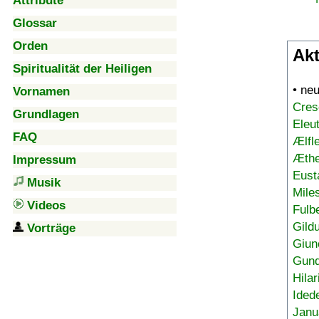
Attribute
Glossar
Orden
Akt
Spiritualität der Heiligen
• ne
Vornamen
Cres
Grundlagen
Eleu
FAQ
Ælfl
Æthe
Impressum
Eust
Musik
Mile
Videos
Fulb
Gild
Vorträge
Giun
Gund
Hilar
Ided
Janu