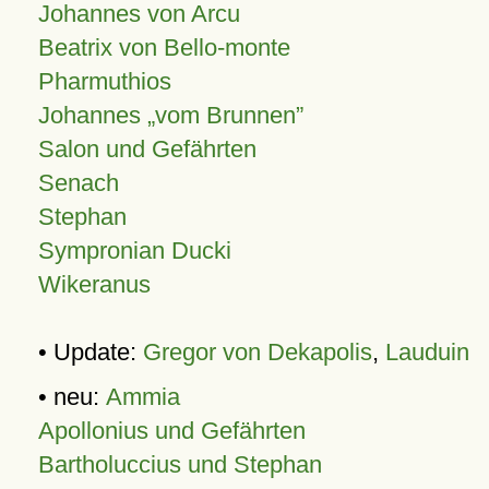
Johannes von Arcu
Beatrix von Bello-monte
Pharmuthios
Johannes
vom Brunnen
Salon und Gefährten
Senach
Stephan
Sympronian Ducki
Wikeranus
• Update:
Gregor von Dekapolis
,
Lauduin
• neu:
Ammia
Apollonius und Gefährten
Bartholuccius und Stephan