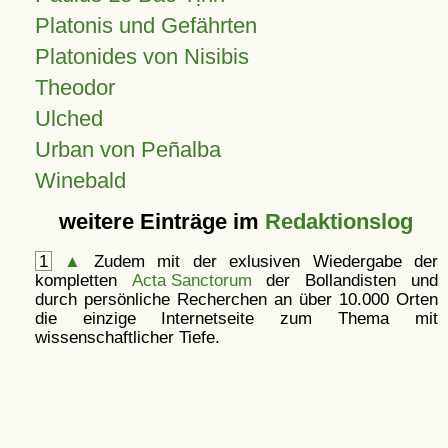
Platonis und Gefährten
Platonides von Nisibis
Theodor
Ulched
Urban von Peñalba
Winebald
weitere Einträge im
Redaktionslog
1
▲
Zudem mit der exlusiven Wiedergabe der
kompletten
Acta Sanctorum
der Bollandisten und
durch persönliche Recherchen an über 10.000 Orten
die einzige Internetseite zum Thema mit
wissenschaftlicher Tiefe.