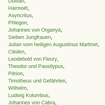
Duvian
,
Harmoët
,
Asyncritus
,
Phlegon
,
Johannes von Organyà
,
Sieben Jungfrauen
,
Julian vom heiligen Augustinus Martinet
,
Cléden
,
Leodebold von Fleury
,
Theodor und Pausilypus
,
Pitrion
,
Timotheus und Gefährten
,
Wilhelm
,
Ludwig Kolumbus
,
Johannes von Cabra
,