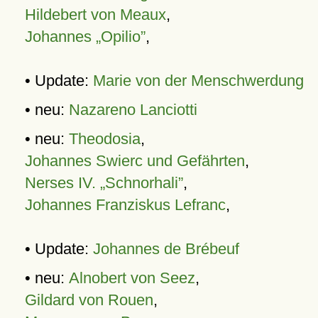
Hildebert von Meaux
,
Johannes „Opilio”
,
• Update:
Marie von der Menschwerdung
• neu:
Nazareno Lanciotti
• neu:
Theodosia
,
Johannes Swierc und Gefährten
,
Nerses IV. „Schnorhali”
,
Johannes Franziskus Lefranc
,
• Update:
Johannes de Brébeuf
• neu:
Alnobert von Seez
,
Gildard von Rouen
,