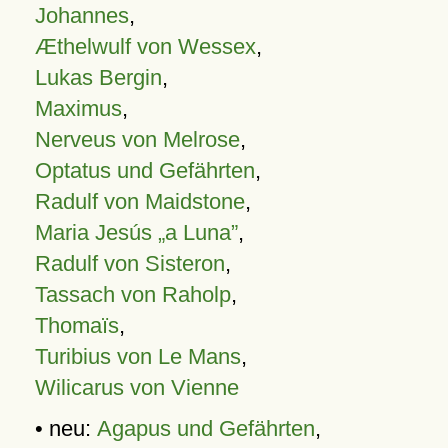
Johannes
,
Æthelwulf von Wessex
,
Lukas Bergin
,
Maximus
,
Nerveus von Melrose
,
Optatus und Gefährten
,
Radulf von Maidstone
,
Maria Jesús „a Luna”
,
Radulf von Sisteron
,
Tassach von Raholp
,
Thomaïs
,
Turibius von Le Mans
,
Wilicarus von Vienne
• neu:
Agapus und Gefährten
,