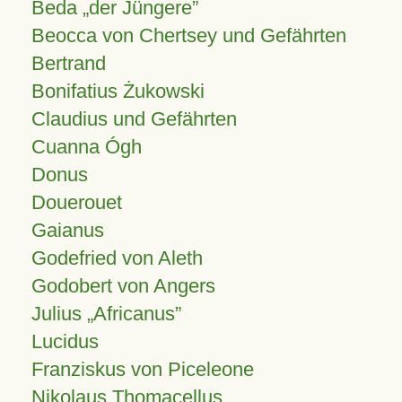
Beda „der Jüngere”
Beocca von Chertsey und Gefährten
Bertrand
Bonifatius Żukowski
Claudius und Gefährten
Cuanna Ógh
Donus
Douerouet
Gaianus
Godefried von Aleth
Godobert von Angers
Julius
Africanus
Lucidus
Franziskus von Piceleone
Nikolaus Thomacellus