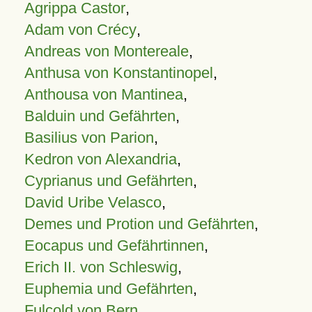
Agrippa Castor
,
Adam von Crécy
,
Andreas von Montereale
,
Anthusa von Konstantinopel
,
Anthousa von Mantinea
,
Balduin und Gefährten
,
Basilius von Parion
,
Kedron von Alexandria
,
Cyprianus und Gefährten
,
David Uribe Velasco
,
Demes und Protion und Gefährten
,
Eocapus und Gefährtinnen
,
Erich II. von Schleswig
,
Euphemia und Gefährten
,
Fulcold von Bern
,