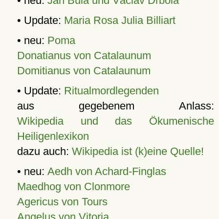
• neu:
Jan Bula und Václav Drbola
• Update:
Maria Rosa Julia Billiart
• neu:
Poma
Donatianus von Catalaunum
Domitianus von Catalaunum
• Update:
Ritualmordlegenden
aus gegebenem Anlass:
Wikipedia und das Ökumenische
Heiligenlexikon
dazu auch:
Wikipedia ist (k)eine Quelle!
• neu:
Aedh von Achard-Finglas
Maedhog von Clonmore
Agericus von Tours
Angelus von Vitoria