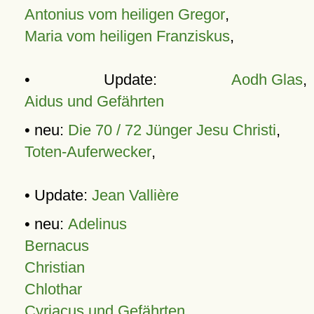
Antonius vom heiligen Gregor
,
Maria vom heiligen Franziskus
,
• Update:
Aodh Glas
,
Aidus und Gefährten
• neu:
Die 70 / 72 Jünger Jesu Christi
,
Toten-Auferwecker
,
• Update:
Jean Vallière
• neu:
Adelinus
Bernacus
Christian
Chlothar
Cyriacus und Gefährten