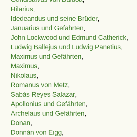
Hilarius
,
Idedeandus und seine Brüder
,
Januarius und Gefährten
,
John Lockwood und Edmund Catherick
,
Ludwig Ballejus und Ludwig Panetius
,
Maximus und Gefährten
,
Maximus
,
Nikolaus
,
Romanus von Metz
,
Sabás Reyes Salazar
,
Apollonius und Gefährten
,
Archelaus und Gefährten
,
Donan
,
Donnán von Eigg
,