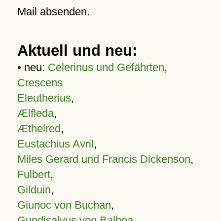
Mail absenden.
Aktuell und neu:
• neu:
Celerinus und Gefährten
,
Crescens
Eleutherius
,
Ælfleda
,
Æthelred
,
Eustachius Avril
,
Miles Gerard und Francis Dickenson
,
Fulbert
,
Gilduin
,
Giunoc von Buchan
,
Gundisalvus von Balboa
,