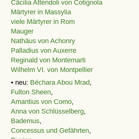
Cäcilia Attendoli von Cotignola
Märtyrer in Massylia
viele Märtyrer in Rom
Mauger
Nathäus von Achonry
Palladius von Auxerre
Reginald von Montemarti
Wilhelm VI. von Montpellier
• neu:
Béchara Abou Mrad
,
Fulton Sheen
,
Amantius von Como
,
Anna von Schlüsselberg
,
Bademus
,
Concessus und Gefährten
,