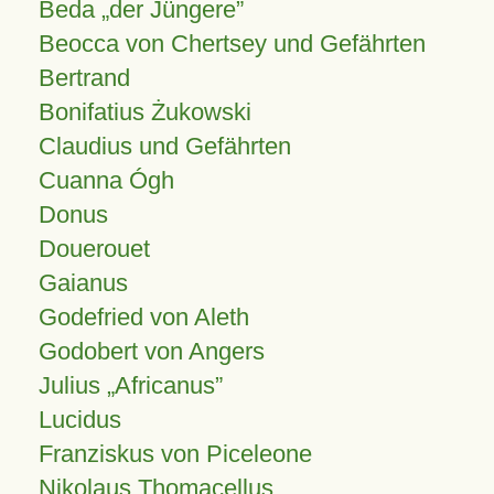
Beda „der Jüngere”
Beocca von Chertsey und Gefährten
Bertrand
Bonifatius Żukowski
Claudius und Gefährten
Cuanna Ógh
Donus
Douerouet
Gaianus
Godefried von Aleth
Godobert von Angers
Julius
Africanus
Lucidus
Franziskus von Piceleone
Nikolaus Thomacellus