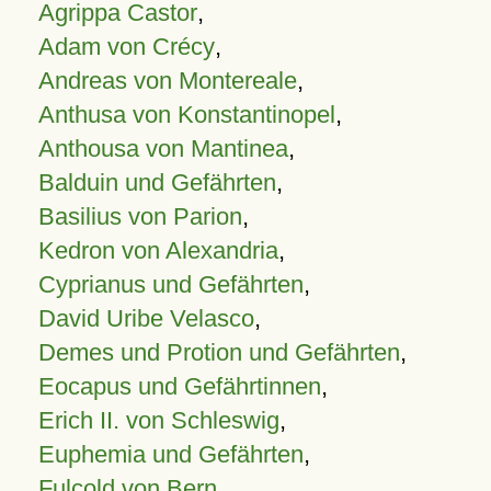
Agrippa Castor
,
Adam von Crécy
,
Andreas von Montereale
,
Anthusa von Konstantinopel
,
Anthousa von Mantinea
,
Balduin und Gefährten
,
Basilius von Parion
,
Kedron von Alexandria
,
Cyprianus und Gefährten
,
David Uribe Velasco
,
Demes und Protion und Gefährten
,
Eocapus und Gefährtinnen
,
Erich II. von Schleswig
,
Euphemia und Gefährten
,
Fulcold von Bern
,