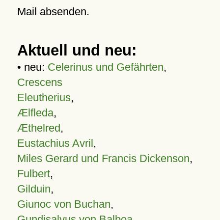
Mail absenden.
Aktuell und neu:
• neu:
Celerinus und Gefährten
,
Crescens
Eleutherius
,
Ælfleda
,
Æthelred
,
Eustachius Avril
,
Miles Gerard und Francis Dickenson
,
Fulbert
,
Gilduin
,
Giunoc von Buchan
,
Gundisalvus von Balboa
,