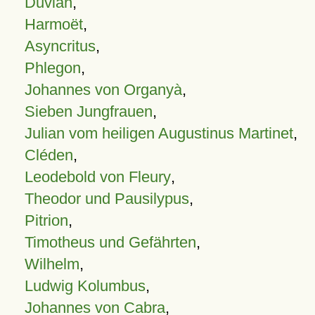
Duvian
,
Harmoët
,
Asyncritus
,
Phlegon
,
Johannes von Organyà
,
Sieben Jungfrauen
,
Julian vom heiligen Augustinus Martinet
,
Cléden
,
Leodebold von Fleury
,
Theodor und Pausilypus
,
Pitrion
,
Timotheus und Gefährten
,
Wilhelm
,
Ludwig Kolumbus
,
Johannes von Cabra
,