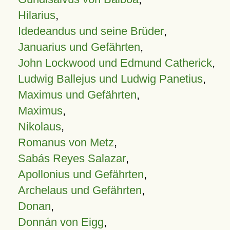
Hilarius
,
Idedeandus und seine Brüder
,
Januarius und Gefährten
,
John Lockwood und Edmund Catherick
,
Ludwig Ballejus und Ludwig Panetius
,
Maximus und Gefährten
,
Maximus
,
Nikolaus
,
Romanus von Metz
,
Sabás Reyes Salazar
,
Apollonius und Gefährten
,
Archelaus und Gefährten
,
Donan
,
Donnán von Eigg
,