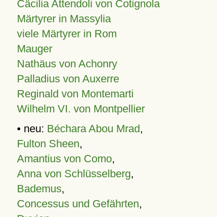
Cäcilia Attendoli von Cotignola
Märtyrer in Massylia
viele Märtyrer in Rom
Mauger
Nathäus von Achonry
Palladius von Auxerre
Reginald von Montemarti
Wilhelm VI. von Montpellier
• neu:
Béchara Abou Mrad
,
Fulton Sheen
,
Amantius von Como
,
Anna von Schlüsselberg
,
Bademus
,
Concessus und Gefährten
,