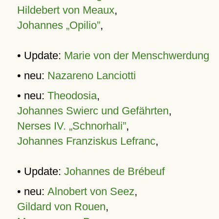
Hildebert von Meaux
,
Johannes „Opilio”
,
• Update:
Marie von der Menschwerdung
• neu:
Nazareno Lanciotti
• neu:
Theodosia
,
Johannes Swierc und Gefährten
,
Nerses IV. „Schnorhali”
,
Johannes Franziskus Lefranc
,
• Update:
Johannes de Brébeuf
• neu:
Alnobert von Seez
,
Gildard von Rouen
,