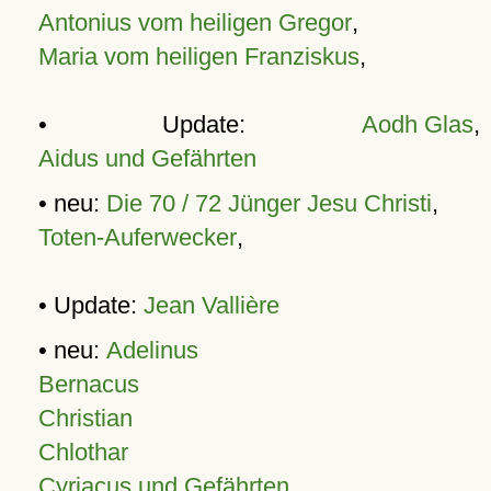
Antonius vom heiligen Gregor
,
Maria vom heiligen Franziskus
,
• Update:
Aodh Glas
,
Aidus und Gefährten
• neu:
Die 70 / 72 Jünger Jesu Christi
,
Toten-Auferwecker
,
• Update:
Jean Vallière
• neu:
Adelinus
Bernacus
Christian
Chlothar
Cyriacus und Gefährten