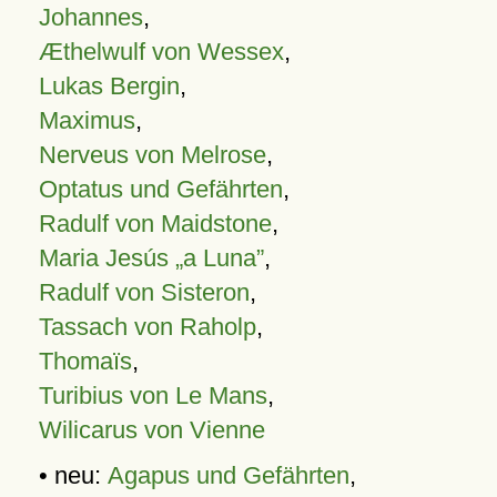
Johannes
,
Æthelwulf von Wessex
,
Lukas Bergin
,
Maximus
,
Nerveus von Melrose
,
Optatus und Gefährten
,
Radulf von Maidstone
,
Maria Jesús „a Luna”
,
Radulf von Sisteron
,
Tassach von Raholp
,
Thomaïs
,
Turibius von Le Mans
,
Wilicarus von Vienne
• neu:
Agapus und Gefährten
,