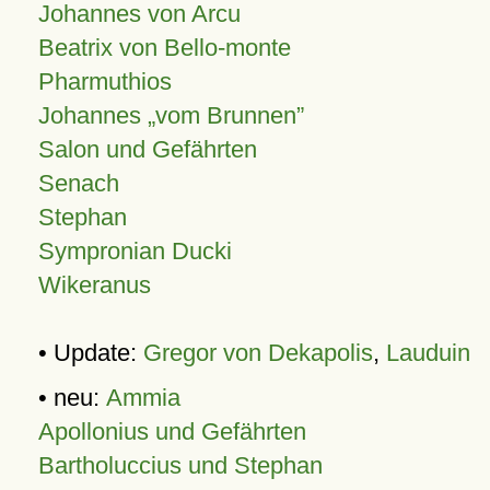
Johannes von Arcu
Beatrix von Bello-monte
Pharmuthios
Johannes
vom Brunnen
Salon und Gefährten
Senach
Stephan
Sympronian Ducki
Wikeranus
• Update:
Gregor von Dekapolis
,
Lauduin
• neu:
Ammia
Apollonius und Gefährten
Bartholuccius und Stephan