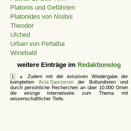
Platonis und Gefährten
Platonides von Nisibis
Theodor
Ulched
Urban von Peñalba
Winebald
weitere Einträge im
Redaktionslog
1
▲
Zudem mit der exlusiven Wiedergabe der
kompletten
Acta Sanctorum
der Bollandisten und
durch persönliche Recherchen an über 10.000 Orten
die einzige Internetseite zum Thema mit
wissenschaftlicher Tiefe.