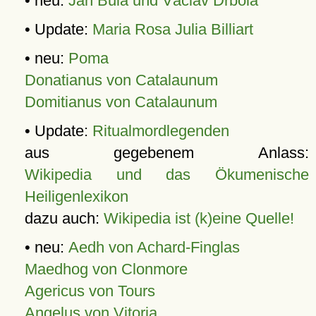
• neu:
Jan Bula und Václav Drbola
• Update:
Maria Rosa Julia Billiart
• neu:
Poma
Donatianus von Catalaunum
Domitianus von Catalaunum
• Update:
Ritualmordlegenden
aus gegebenem Anlass:
Wikipedia und das Ökumenische
Heiligenlexikon
dazu auch:
Wikipedia ist (k)eine Quelle!
• neu:
Aedh von Achard-Finglas
Maedhog von Clonmore
Agericus von Tours
Angelus von Vitoria