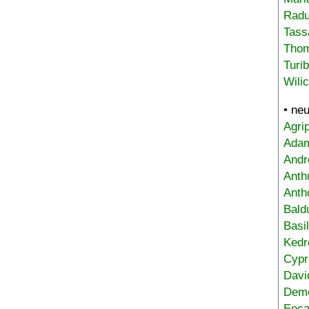
Radu
Tass
Tho
Turi
Wili
• ne
Agri
Adam
Andr
Anth
Anth
Bald
Basi
Kedr
Cypr
Davi
Deme
Eoca