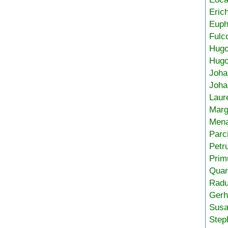
Eric
Euph
Fulc
Hug
Hugo
Joha
Joha
Laur
Marg
Mena
Parc
Petr
Prim
Quar
Radu
Gerh
Sus
Step