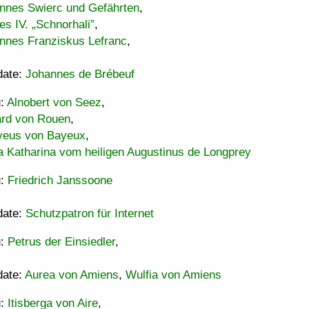
nnes Swierc und Gefährten
,
es IV. „Schnorhali”
,
nnes Franziskus Lefranc
,
date:
Johannes de Brébeuf
u:
Alnobert von Seez
,
ard von Rouen
,
eus von Bayeux
,
a Katharina vom heiligen Augustinus de Longprey
u:
Friedrich Janssoone
date:
Schutzpatron für Internet
u:
Petrus der Einsiedler
,
date:
Aurea von Amiens
,
Wulfia von Amiens
u:
Itisberga von Aire
,