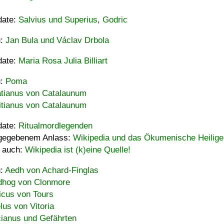
date:
Salvius und Superius
,
Godric
u:
Jan Bula und Václav Drbola
date:
Maria Rosa Julia Billiart
u:
Poma
tianus von Catalaunum
tianus von Catalaunum
date:
Ritualmordlegenden
gegebenem Anlass:
Wikipedia und das Ökumenische Heilige
 auch:
Wikipedia ist (k)eine Quelle!
u:
Aedh von Achard-Finglas
hog von Clonmore
icus von Tours
lus von Vitoria
ianus und Gefährten