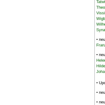
Tatw
Theo
Viss
Wigb
Wilh
Syna
• ne
Fran
• ne
Hele
Hild
Joha
• Up
• ne
• ne