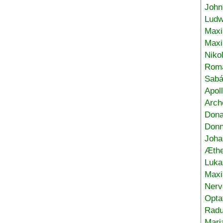
John
Ludw
Maxi
Max
Niko
Roma
Sabá
Apol
Arch
Don
Donn
Joha
Æthe
Luka
Max
Nerv
Opta
Radu
Mari