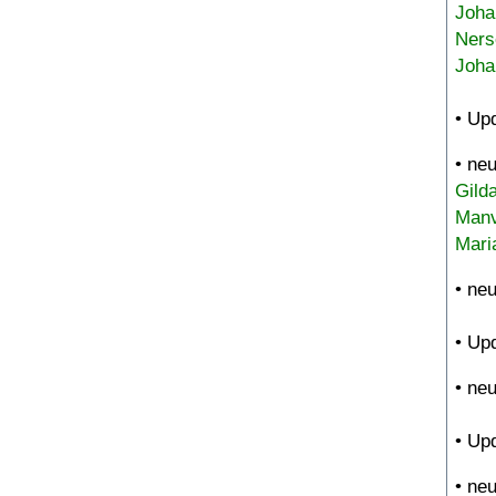
Joha
Ners
Joha
• Up
• ne
Gild
Manv
Mari
• ne
• Up
• ne
• Up
• ne