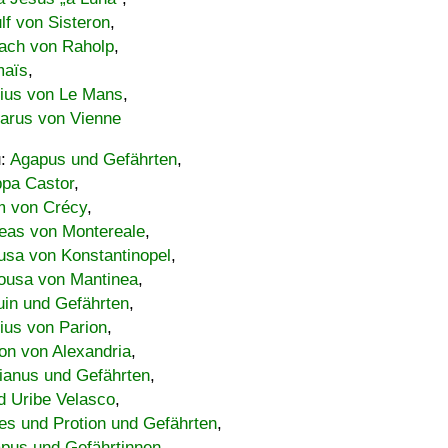
lf von Sisteron
,
ach von Raholp
,
maïs
,
bius von Le Mans
,
carus von Vienne
u:
Agapus und Gefährten
,
ppa Castor
,
 von Crécy
,
eas von Montereale
,
usa von Konstantinopel
,
ousa von Mantinea
,
uin und Gefährten
,
lius von Parion
,
on von Alexandria
,
ianus und Gefährten
,
d Uribe Velasco
,
s und Protion und Gefährten
,
pus und Gefährtinnen
,