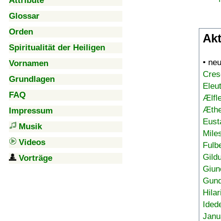
Attribute
Glossar
Orden
Akt
Spiritualität der Heiligen
• ne
Vornamen
Cres
Grundlagen
Eleu
FAQ
Ælfl
Æthe
Impressum
Eust
Musik
Mile
Videos
Fulb
Gild
Vorträge
Giun
Gund
Hilar
Ided
Janu