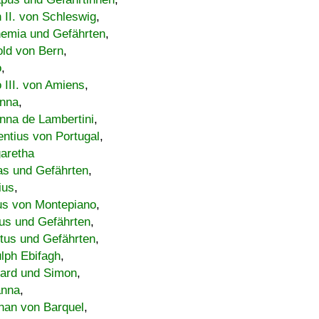
h II. von Schleswig
,
emia und Gefährten
,
old von Bern
,
o
,
 III. von Amiens
,
nna
,
nna de Lambertini
,
entius von Portugal
,
aretha
s und Gefährten
,
ius
,
us von Montepiano
,
us und Gefährten
,
tus und Gefährten
,
lph Ebifagh
,
ard und Simon
,
anna
,
han von Barquel
,