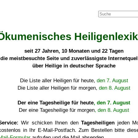
Ökumenisches Heiligenlexi
seit
27 Jahren, 10 Monaten und 22 Tagen
die meistbesuchte Seite und zuverlässigste Internetque
über Heilige in deutscher Sprache
Die Liste aller Heiligen für heute,
den 7. August
Die Liste aller Heiligen für morgen,
den 8. August
Der eine Tagesheilige für heute
, den 7. August
Der eine Tagesheilige für morgen
, den 8. August
Service:
Wir schicken Ihnen den
Tagesheiligen
jeden Mo
kostenlos in Ihr E-Mail-Postfach. Zum Bestellen bitte die
Mail-Formular
aufrufen und die Mail absenden.