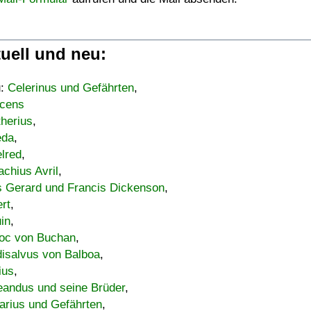
uell und neu:
u:
Celerinus und Gefährten
,
cens
therius
,
eda
,
lred
,
achius Avril
,
s Gerard und Francis Dickenson
,
ert
,
uin
,
oc von Buchan
,
isalvus von Balboa
,
ius
,
eandus und seine Brüder
,
arius und Gefährten
,