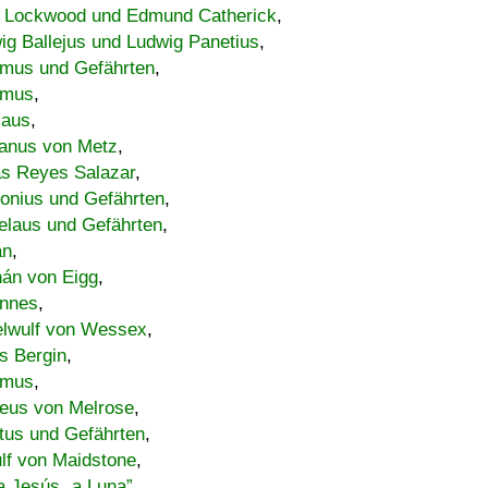
 Lockwood und Edmund Catherick
,
ig Ballejus und Ludwig Panetius
,
mus und Gefährten
,
imus
,
laus
,
nus von Metz
,
s Reyes Salazar
,
lonius und Gefährten
,
elaus und Gefährten
,
an
,
án von Eigg
,
nnes
,
lwulf von Wessex
,
s Bergin
,
imus
,
eus von Melrose
,
tus und Gefährten
,
lf von Maidstone
,
a Jesús „a Luna”
,