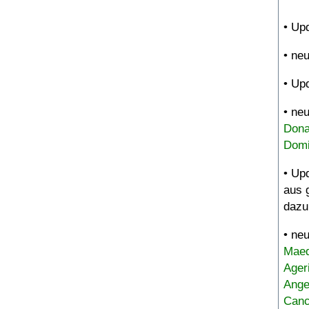
• Up
• ne
• Up
• ne
Dona
Domi
• Up
aus 
dazu
• ne
Maed
Ager
Ange
Canc