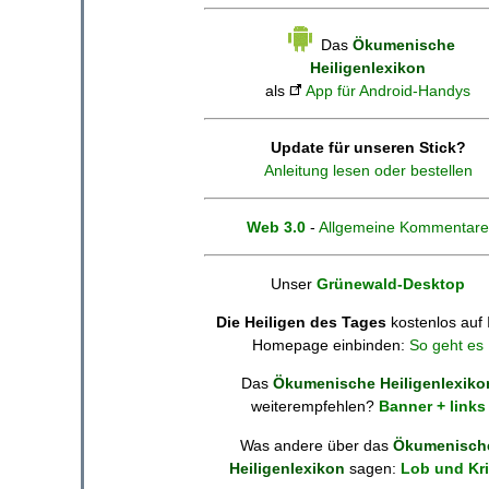
Das
Ökumenische
Heiligenlexikon
als
App für Android-Handys
Update für unseren Stick?
Anleitung lesen oder bestellen
Web 3.0
-
Allgemeine Kommentare
Unser
Grünewald-Desktop
Die Heiligen des Tages
kostenlos auf 
Homepage einbinden:
So geht es
Das
Ökumenische Heiligenlexiko
weiterempfehlen?
Banner + links
Was andere über das
Ökumenisch
Heiligenlexikon
sagen:
Lob und Kri