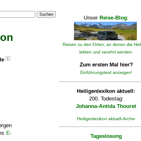
Suchen
Unser
Reise-Blog
:
kon
Reisen zu den Orten, an denen die Hei
lebten und verehrt werden.
lle
1
Zum ersten Mal hier?
Einführungstext anzeigen!
Heiligenlexikon aktuell:
200. Todestag:
Johanna-Antida Thouret
Heiligenlexikon aktuell-Archiv
rgen
ses
E-
Tageslosung