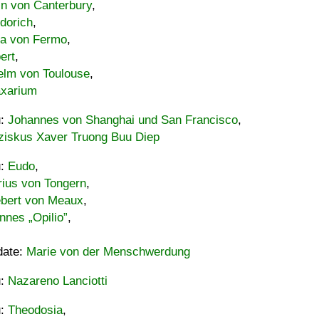
in von Canterbury
,
dorich
,
ia von Fermo
,
ert
,
elm von Toulouse
,
xarium
u:
Johannes von Shanghai und San Francisco
,
ziskus Xaver Truong Buu Diep
u:
Eudo
,
rius von Tongern
,
ebert von Meaux
,
nnes „Opilio”
,
date:
Marie von der Menschwerdung
u:
Nazareno Lanciotti
u:
Theodosia
,