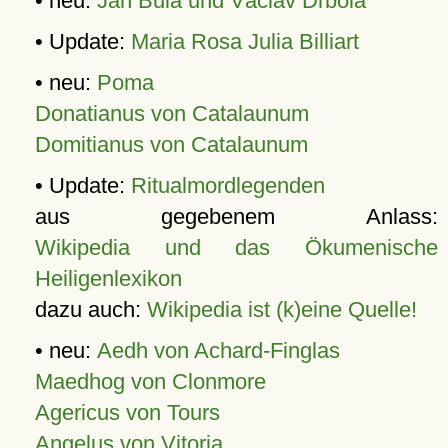
• neu:
Jan Bula und Václav Drbola
• Update:
Maria Rosa Julia Billiart
• neu:
Poma
Donatianus von Catalaunum
Domitianus von Catalaunum
• Update:
Ritualmordlegenden
aus gegebenem Anlass:
Wikipedia und das Ökumenische
Heiligenlexikon
dazu auch:
Wikipedia ist (k)eine Quelle!
• neu:
Aedh von Achard-Finglas
Maedhog von Clonmore
Agericus von Tours
Angelus von Vitoria