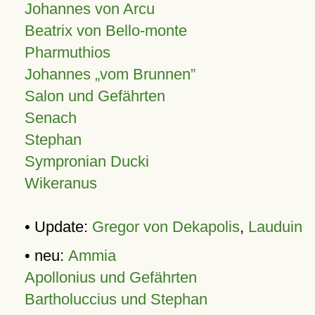
Johannes von Arcu
Beatrix von Bello-monte
Pharmuthios
Johannes
vom Brunnen
Salon und Gefährten
Senach
Stephan
Sympronian Ducki
Wikeranus
• Update:
Gregor von Dekapolis
,
Lauduin
• neu:
Ammia
Apollonius und Gefährten
Bartholuccius und Stephan