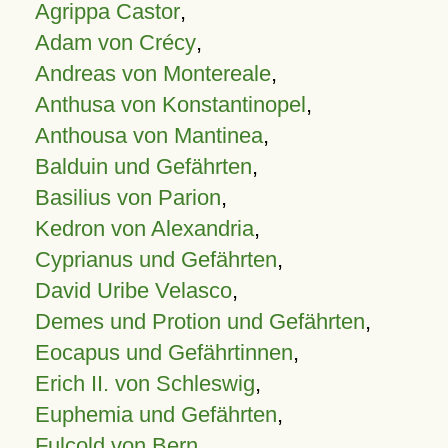
Agrippa Castor
,
Adam von Crécy
,
Andreas von Montereale
,
Anthusa von Konstantinopel
,
Anthousa von Mantinea
,
Balduin und Gefährten
,
Basilius von Parion
,
Kedron von Alexandria
,
Cyprianus und Gefährten
,
David Uribe Velasco
,
Demes und Protion und Gefährten
,
Eocapus und Gefährtinnen
,
Erich II. von Schleswig
,
Euphemia und Gefährten
,
Fulcold von Bern
,