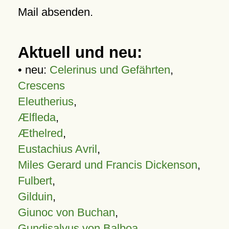
Mail absenden.
Aktuell und neu:
• neu:
Celerinus und Gefährten
,
Crescens
Eleutherius
,
Ælfleda
,
Æthelred
,
Eustachius Avril
,
Miles Gerard und Francis Dickenson
,
Fulbert
,
Gilduin
,
Giunoc von Buchan
,
Gundisalvus von Balboa
,