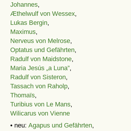
Johannes
,
Æthelwulf von Wessex
,
Lukas Bergin
,
Maximus
,
Nerveus von Melrose
,
Optatus und Gefährten
,
Radulf von Maidstone
,
Maria Jesús „a Luna”
,
Radulf von Sisteron
,
Tassach von Raholp
,
Thomaïs
,
Turibius von Le Mans
,
Wilicarus von Vienne
• neu:
Agapus und Gefährten
,