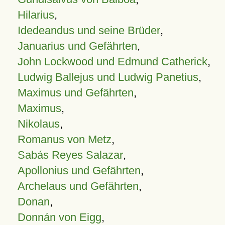
Hilarius
,
Idedeandus und seine Brüder
,
Januarius und Gefährten
,
John Lockwood und Edmund Catherick
,
Ludwig Ballejus und Ludwig Panetius
,
Maximus und Gefährten
,
Maximus
,
Nikolaus
,
Romanus von Metz
,
Sabás Reyes Salazar
,
Apollonius und Gefährten
,
Archelaus und Gefährten
,
Donan
,
Donnán von Eigg
,