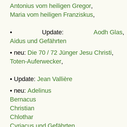
Antonius vom heiligen Gregor
,
Maria vom heiligen Franziskus
,
• Update:
Aodh Glas
,
Aidus und Gefährten
• neu:
Die 70 / 72 Jünger Jesu Christi
,
Toten-Auferwecker
,
• Update:
Jean Vallière
• neu:
Adelinus
Bernacus
Christian
Chlothar
Cyriacus und Gefährten