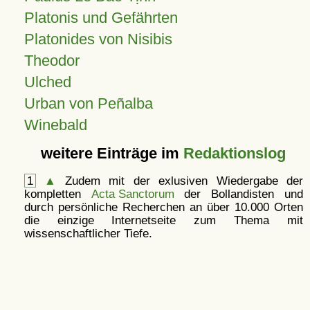
Platonis und Gefährten
Platonides von Nisibis
Theodor
Ulched
Urban von Peñalba
Winebald
weitere Einträge im
Redaktionslog
1
▲
Zudem mit der exlusiven Wiedergabe der
kompletten
Acta Sanctorum
der Bollandisten und
durch persönliche Recherchen an über 10.000 Orten
die einzige Internetseite zum Thema mit
wissenschaftlicher Tiefe.