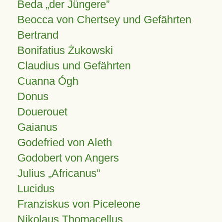
Beda „der Jüngere”
Beocca von Chertsey und Gefährten
Bertrand
Bonifatius Żukowski
Claudius und Gefährten
Cuanna Ógh
Donus
Douerouet
Gaianus
Godefried von Aleth
Godobert von Angers
Julius
Africanus
Lucidus
Franziskus von Piceleone
Nikolaus Thomacellus