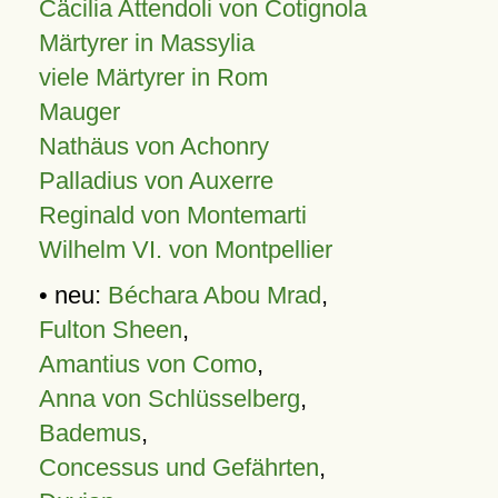
Cäcilia Attendoli von Cotignola
Märtyrer in Massylia
viele Märtyrer in Rom
Mauger
Nathäus von Achonry
Palladius von Auxerre
Reginald von Montemarti
Wilhelm VI. von Montpellier
• neu:
Béchara Abou Mrad
,
Fulton Sheen
,
Amantius von Como
,
Anna von Schlüsselberg
,
Bademus
,
Concessus und Gefährten
,