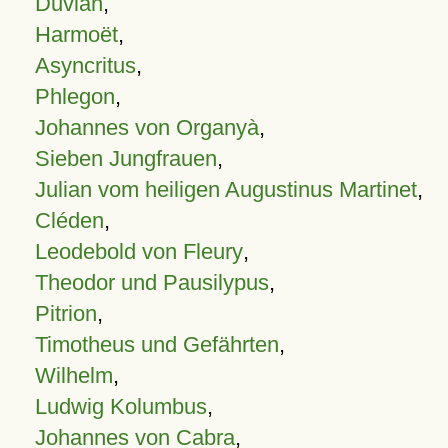
Duvian
,
Harmoët
,
Asyncritus
,
Phlegon
,
Johannes von Organyà
,
Sieben Jungfrauen
,
Julian vom heiligen Augustinus Martinet
,
Cléden
,
Leodebold von Fleury
,
Theodor und Pausilypus
,
Pitrion
,
Timotheus und Gefährten
,
Wilhelm
,
Ludwig Kolumbus
,
Johannes von Cabra
,