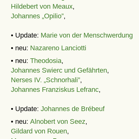
Hildebert von Meaux
,
Johannes „Opilio”
,
• Update:
Marie von der Menschwerdung
• neu:
Nazareno Lanciotti
• neu:
Theodosia
,
Johannes Swierc und Gefährten
,
Nerses IV. „Schnorhali”
,
Johannes Franziskus Lefranc
,
• Update:
Johannes de Brébeuf
• neu:
Alnobert von Seez
,
Gildard von Rouen
,