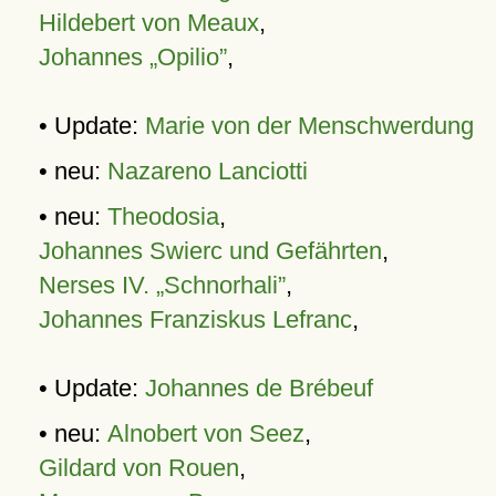
Hildebert von Meaux
,
Johannes „Opilio”
,
• Update:
Marie von der Menschwerdung
• neu:
Nazareno Lanciotti
• neu:
Theodosia
,
Johannes Swierc und Gefährten
,
Nerses IV. „Schnorhali”
,
Johannes Franziskus Lefranc
,
• Update:
Johannes de Brébeuf
• neu:
Alnobert von Seez
,
Gildard von Rouen
,