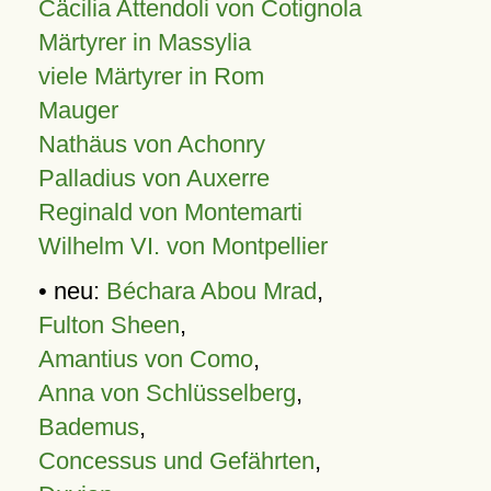
Cäcilia Attendoli von Cotignola
Märtyrer in Massylia
viele Märtyrer in Rom
Mauger
Nathäus von Achonry
Palladius von Auxerre
Reginald von Montemarti
Wilhelm VI. von Montpellier
• neu:
Béchara Abou Mrad
,
Fulton Sheen
,
Amantius von Como
,
Anna von Schlüsselberg
,
Bademus
,
Concessus und Gefährten
,