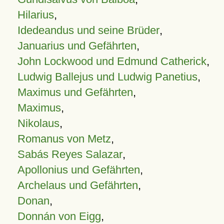
Hilarius
,
Idedeandus und seine Brüder
,
Januarius und Gefährten
,
John Lockwood und Edmund Catherick
,
Ludwig Ballejus und Ludwig Panetius
,
Maximus und Gefährten
,
Maximus
,
Nikolaus
,
Romanus von Metz
,
Sabás Reyes Salazar
,
Apollonius und Gefährten
,
Archelaus und Gefährten
,
Donan
,
Donnán von Eigg
,