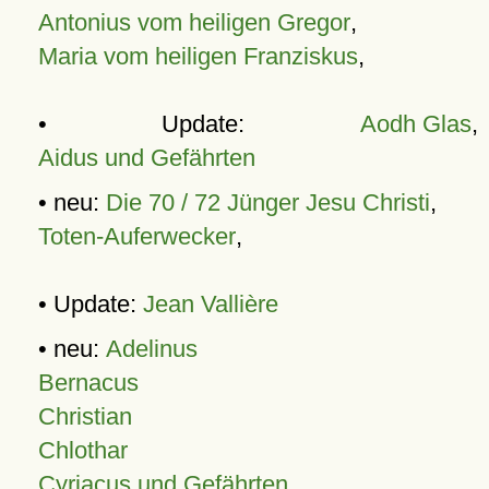
Antonius vom heiligen Gregor
,
Maria vom heiligen Franziskus
,
• Update:
Aodh Glas
,
Aidus und Gefährten
• neu:
Die 70 / 72 Jünger Jesu Christi
,
Toten-Auferwecker
,
• Update:
Jean Vallière
• neu:
Adelinus
Bernacus
Christian
Chlothar
Cyriacus und Gefährten