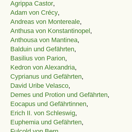
Agrippa Castor
,
Adam von Crécy
,
Andreas von Montereale
,
Anthusa von Konstantinopel
,
Anthousa von Mantinea
,
Balduin und Gefährten
,
Basilius von Parion
,
Kedron von Alexandria
,
Cyprianus und Gefährten
,
David Uribe Velasco
,
Demes und Protion und Gefährten
,
Eocapus und Gefährtinnen
,
Erich II. von Schleswig
,
Euphemia und Gefährten
,
Fulcold von Bern
,