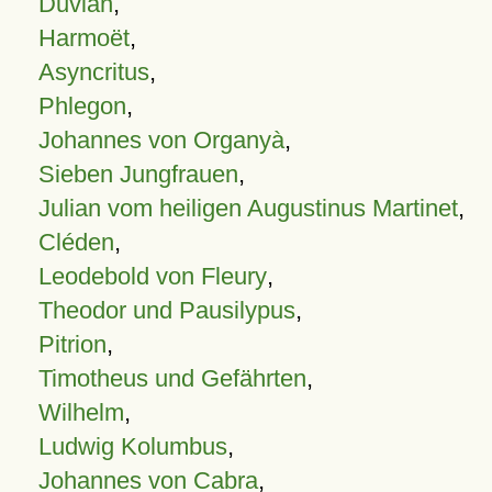
Duvian
,
Harmoët
,
Asyncritus
,
Phlegon
,
Johannes von Organyà
,
Sieben Jungfrauen
,
Julian vom heiligen Augustinus Martinet
,
Cléden
,
Leodebold von Fleury
,
Theodor und Pausilypus
,
Pitrion
,
Timotheus und Gefährten
,
Wilhelm
,
Ludwig Kolumbus
,
Johannes von Cabra
,