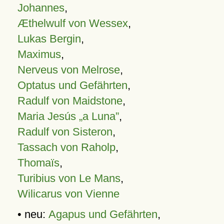
Johannes
,
Æthelwulf von Wessex
,
Lukas Bergin
,
Maximus
,
Nerveus von Melrose
,
Optatus und Gefährten
,
Radulf von Maidstone
,
Maria Jesús „a Luna”
,
Radulf von Sisteron
,
Tassach von Raholp
,
Thomaïs
,
Turibius von Le Mans
,
Wilicarus von Vienne
• neu:
Agapus und Gefährten
,