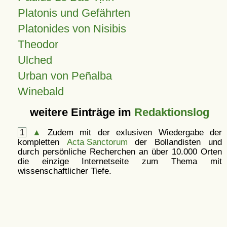
Platonis und Gefährten
Platonides von Nisibis
Theodor
Ulched
Urban von Peñalba
Winebald
weitere Einträge im
Redaktionslog
1
▲
Zudem mit der exlusiven Wiedergabe der
kompletten
Acta Sanctorum
der Bollandisten und
durch persönliche Recherchen an über 10.000 Orten
die einzige Internetseite zum Thema mit
wissenschaftlicher Tiefe.