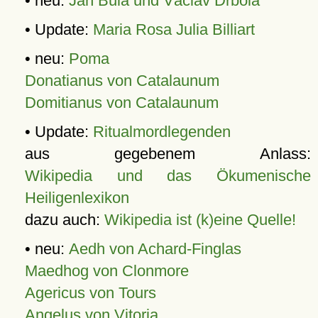
• neu:
Jan Bula und Václav Drbola
• Update:
Maria Rosa Julia Billiart
• neu:
Poma
Donatianus von Catalaunum
Domitianus von Catalaunum
• Update:
Ritualmordlegenden
aus gegebenem Anlass:
Wikipedia und das Ökumenische
Heiligenlexikon
dazu auch:
Wikipedia ist (k)eine Quelle!
• neu:
Aedh von Achard-Finglas
Maedhog von Clonmore
Agericus von Tours
Angelus von Vitoria