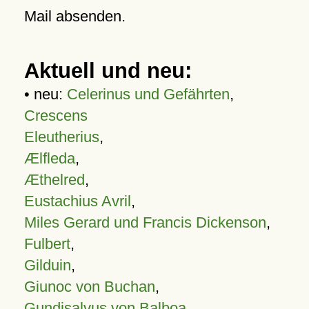
Mail absenden.
Aktuell und neu:
• neu:
Celerinus und Gefährten
,
Crescens
Eleutherius
,
Ælfleda
,
Æthelred
,
Eustachius Avril
,
Miles Gerard und Francis Dickenson
,
Fulbert
,
Gilduin
,
Giunoc von Buchan
,
Gundisalvus von Balboa
,