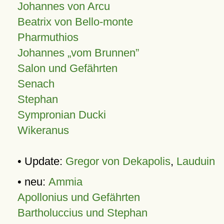
Johannes von Arcu
Beatrix von Bello-monte
Pharmuthios
Johannes
vom Brunnen
Salon und Gefährten
Senach
Stephan
Sympronian Ducki
Wikeranus
• Update:
Gregor von Dekapolis
,
Lauduin
• neu:
Ammia
Apollonius und Gefährten
Bartholuccius und Stephan