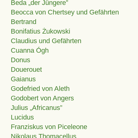
Beda „der Jüngere”
Beocca von Chertsey und Gefährten
Bertrand
Bonifatius Żukowski
Claudius und Gefährten
Cuanna Ógh
Donus
Douerouet
Gaianus
Godefried von Aleth
Godobert von Angers
Julius
Africanus
Lucidus
Franziskus von Piceleone
Nikolaus Thomacellus