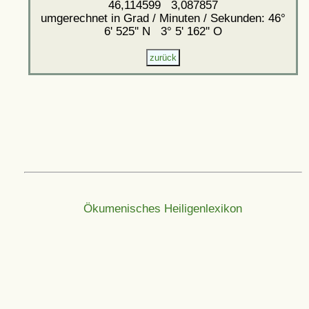
46,114599 3,087857
umgerechnet in Grad / Minuten / Sekunden: 46°
6' 525'' N 3° 5' 162'' O
Ökumenisches Heiligenlexikon