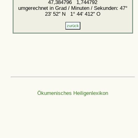
47,384796 1,744792
umgerechnet in Grad / Minuten / Sekunden: 47°
23' 52'' N 1° 44' 412'' O
Ökumenisches Heiligenlexikon