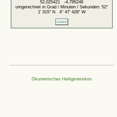
52,025421 -4,795246
umgerechnet in Grad / Minuten / Sekunden: 52°
1' 315'' N 4° 47' 428'' W
Ökumenisches Heiligenlexikon