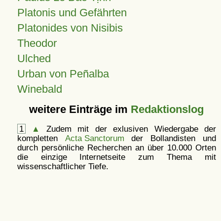
Platonis und Gefährten
Platonides von Nisibis
Theodor
Ulched
Urban von Peñalba
Winebald
weitere Einträge im
Redaktionslog
1
▲
Zudem mit der exlusiven Wiedergabe der
kompletten
Acta Sanctorum
der Bollandisten und
durch persönliche Recherchen an über 10.000 Orten
die einzige Internetseite zum Thema mit
wissenschaftlicher Tiefe.