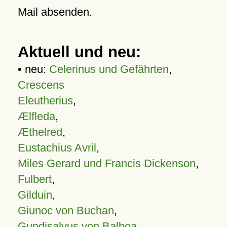
Mail absenden.
Aktuell und neu:
• neu:
Celerinus und Gefährten
,
Crescens
Eleutherius
,
Ælfleda
,
Æthelred
,
Eustachius Avril
,
Miles Gerard und Francis Dickenson
,
Fulbert
,
Gilduin
,
Giunoc von Buchan
,
Gundisalvus von Balboa
,