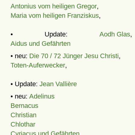
Antonius vom heiligen Gregor
,
Maria vom heiligen Franziskus
,
• Update:
Aodh Glas
,
Aidus und Gefährten
• neu:
Die 70 / 72 Jünger Jesu Christi
,
Toten-Auferwecker
,
• Update:
Jean Vallière
• neu:
Adelinus
Bernacus
Christian
Chlothar
Cyriacus und Gefährten