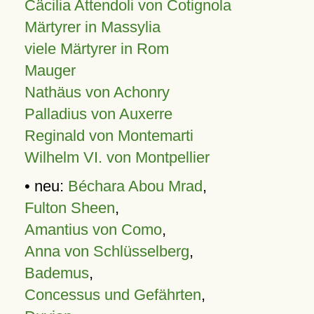
Cäcilia Attendoli von Cotignola
Märtyrer in Massylia
viele Märtyrer in Rom
Mauger
Nathäus von Achonry
Palladius von Auxerre
Reginald von Montemarti
Wilhelm VI. von Montpellier
• neu:
Béchara Abou Mrad
,
Fulton Sheen
,
Amantius von Como
,
Anna von Schlüsselberg
,
Bademus
,
Concessus und Gefährten
,