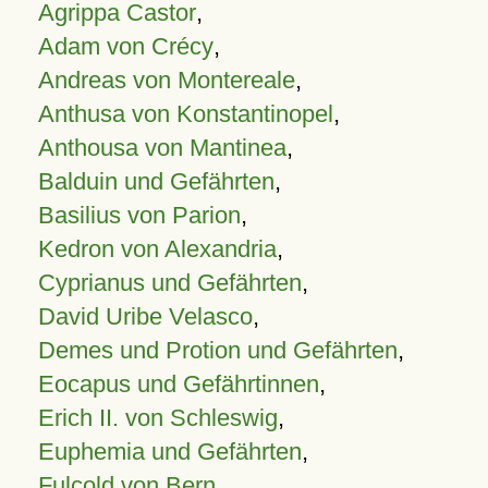
Agrippa Castor
,
Adam von Crécy
,
Andreas von Montereale
,
Anthusa von Konstantinopel
,
Anthousa von Mantinea
,
Balduin und Gefährten
,
Basilius von Parion
,
Kedron von Alexandria
,
Cyprianus und Gefährten
,
David Uribe Velasco
,
Demes und Protion und Gefährten
,
Eocapus und Gefährtinnen
,
Erich II. von Schleswig
,
Euphemia und Gefährten
,
Fulcold von Bern
,