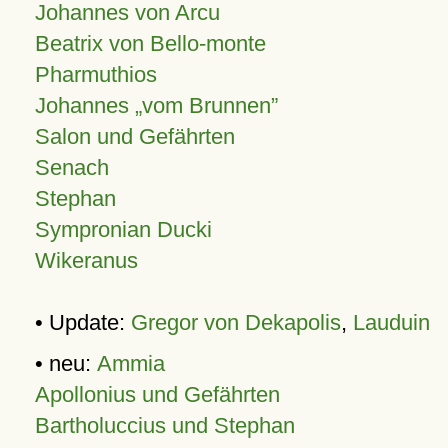
Johannes von Arcu
Beatrix von Bello-monte
Pharmuthios
Johannes
vom Brunnen
Salon und Gefährten
Senach
Stephan
Sympronian Ducki
Wikeranus
• Update:
Gregor von Dekapolis
,
Lauduin
• neu:
Ammia
Apollonius und Gefährten
Bartholuccius und Stephan