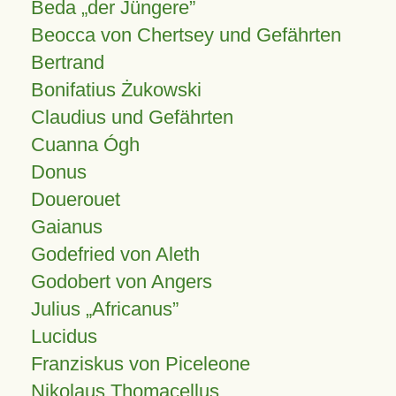
Beda „der Jüngere”
Beocca von Chertsey und Gefährten
Bertrand
Bonifatius Żukowski
Claudius und Gefährten
Cuanna Ógh
Donus
Douerouet
Gaianus
Godefried von Aleth
Godobert von Angers
Julius
Africanus
Lucidus
Franziskus von Piceleone
Nikolaus Thomacellus