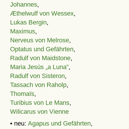
Johannes
,
Æthelwulf von Wessex
,
Lukas Bergin
,
Maximus
,
Nerveus von Melrose
,
Optatus und Gefährten
,
Radulf von Maidstone
,
Maria Jesús „a Luna”
,
Radulf von Sisteron
,
Tassach von Raholp
,
Thomaïs
,
Turibius von Le Mans
,
Wilicarus von Vienne
• neu:
Agapus und Gefährten
,