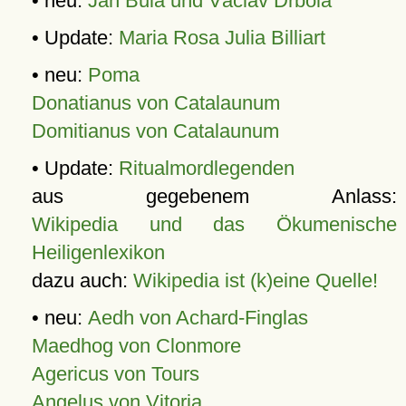
• neu:
Jan Bula und Václav Drbola
• Update:
Maria Rosa Julia Billiart
• neu:
Poma
Donatianus von Catalaunum
Domitianus von Catalaunum
• Update:
Ritualmordlegenden
aus gegebenem Anlass:
Wikipedia und das Ökumenische
Heiligenlexikon
dazu auch:
Wikipedia ist (k)eine Quelle!
• neu:
Aedh von Achard-Finglas
Maedhog von Clonmore
Agericus von Tours
Angelus von Vitoria