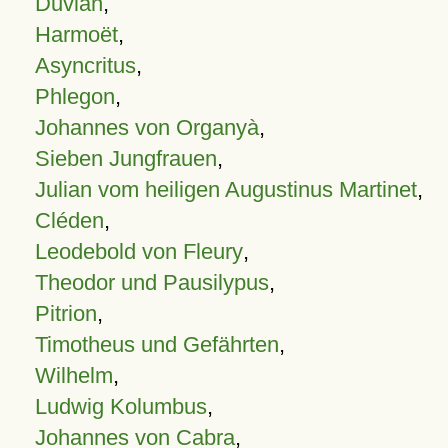
Duvian
,
Harmoët
,
Asyncritus
,
Phlegon
,
Johannes von Organyà
,
Sieben Jungfrauen
,
Julian vom heiligen Augustinus Martinet
,
Cléden
,
Leodebold von Fleury
,
Theodor und Pausilypus
,
Pitrion
,
Timotheus und Gefährten
,
Wilhelm
,
Ludwig Kolumbus
,
Johannes von Cabra
,