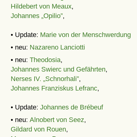
Hildebert von Meaux
,
Johannes „Opilio”
,
• Update:
Marie von der Menschwerdung
• neu:
Nazareno Lanciotti
• neu:
Theodosia
,
Johannes Swierc und Gefährten
,
Nerses IV. „Schnorhali”
,
Johannes Franziskus Lefranc
,
• Update:
Johannes de Brébeuf
• neu:
Alnobert von Seez
,
Gildard von Rouen
,