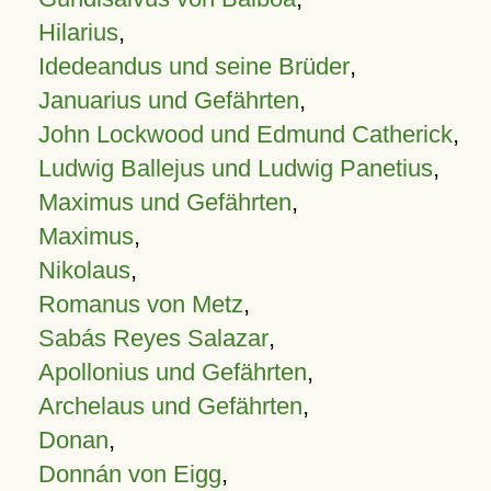
Hilarius
,
Idedeandus und seine Brüder
,
Januarius und Gefährten
,
John Lockwood und Edmund Catherick
,
Ludwig Ballejus und Ludwig Panetius
,
Maximus und Gefährten
,
Maximus
,
Nikolaus
,
Romanus von Metz
,
Sabás Reyes Salazar
,
Apollonius und Gefährten
,
Archelaus und Gefährten
,
Donan
,
Donnán von Eigg
,