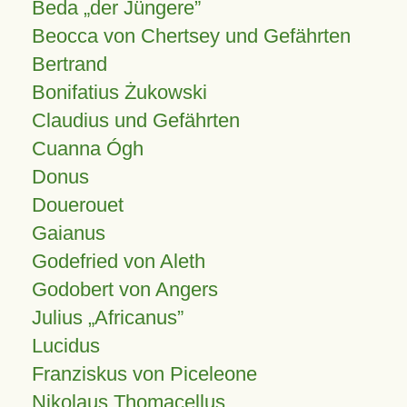
Beda „der Jüngere”
Beocca von Chertsey und Gefährten
Bertrand
Bonifatius Żukowski
Claudius und Gefährten
Cuanna Ógh
Donus
Douerouet
Gaianus
Godefried von Aleth
Godobert von Angers
Julius
Africanus
Lucidus
Franziskus von Piceleone
Nikolaus Thomacellus