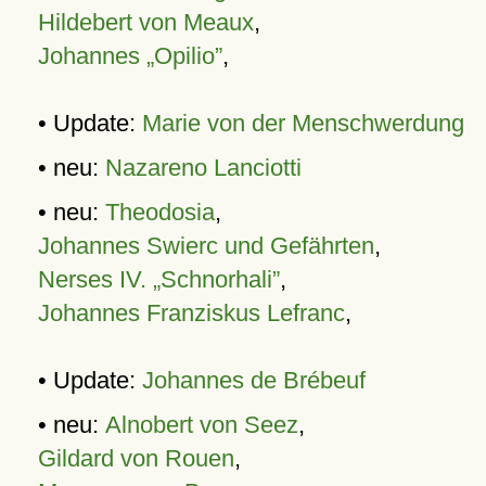
Hildebert von Meaux
,
Johannes „Opilio”
,
• Update:
Marie von der Menschwerdung
• neu:
Nazareno Lanciotti
• neu:
Theodosia
,
Johannes Swierc und Gefährten
,
Nerses IV. „Schnorhali”
,
Johannes Franziskus Lefranc
,
• Update:
Johannes de Brébeuf
• neu:
Alnobert von Seez
,
Gildard von Rouen
,