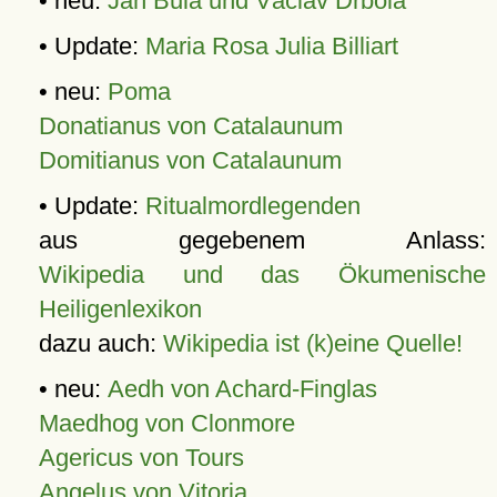
• neu:
Jan Bula und Václav Drbola
• Update:
Maria Rosa Julia Billiart
• neu:
Poma
Donatianus von Catalaunum
Domitianus von Catalaunum
• Update:
Ritualmordlegenden
aus gegebenem Anlass:
Wikipedia und das Ökumenische
Heiligenlexikon
dazu auch:
Wikipedia ist (k)eine Quelle!
• neu:
Aedh von Achard-Finglas
Maedhog von Clonmore
Agericus von Tours
Angelus von Vitoria