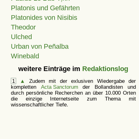
Platonis und Gefährten
Platonides von Nisibis
Theodor
Ulched
Urban von Peñalba
Winebald
weitere Einträge im
Redaktionslog
1
▲
Zudem mit der exlusiven Wiedergabe der
kompletten
Acta Sanctorum
der Bollandisten und
durch persönliche Recherchen an über 10.000 Orten
die einzige Internetseite zum Thema mit
wissenschaftlicher Tiefe.