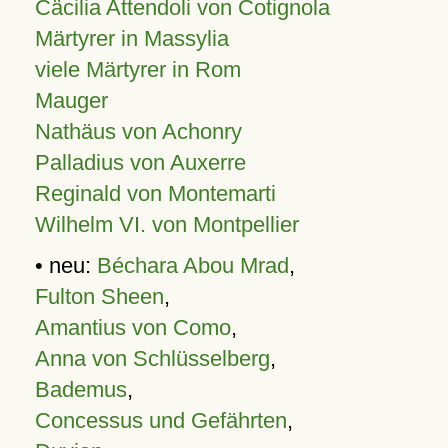
Cäcilia Attendoli von Cotignola
Märtyrer in Massylia
viele Märtyrer in Rom
Mauger
Nathäus von Achonry
Palladius von Auxerre
Reginald von Montemarti
Wilhelm VI. von Montpellier
• neu:
Béchara Abou Mrad
,
Fulton Sheen
,
Amantius von Como
,
Anna von Schlüsselberg
,
Bademus
,
Concessus und Gefährten
,