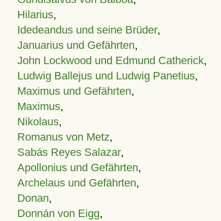
Hilarius
,
Idedeandus und seine Brüder
,
Januarius und Gefährten
,
John Lockwood und Edmund Catherick
,
Ludwig Ballejus und Ludwig Panetius
,
Maximus und Gefährten
,
Maximus
,
Nikolaus
,
Romanus von Metz
,
Sabás Reyes Salazar
,
Apollonius und Gefährten
,
Archelaus und Gefährten
,
Donan
,
Donnán von Eigg
,