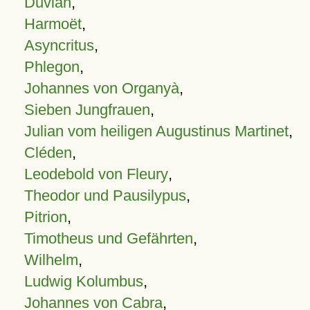
Duvian
,
Harmoët
,
Asyncritus
,
Phlegon
,
Johannes von Organyà
,
Sieben Jungfrauen
,
Julian vom heiligen Augustinus Martinet
,
Cléden
,
Leodebold von Fleury
,
Theodor und Pausilypus
,
Pitrion
,
Timotheus und Gefährten
,
Wilhelm
,
Ludwig Kolumbus
,
Johannes von Cabra
,