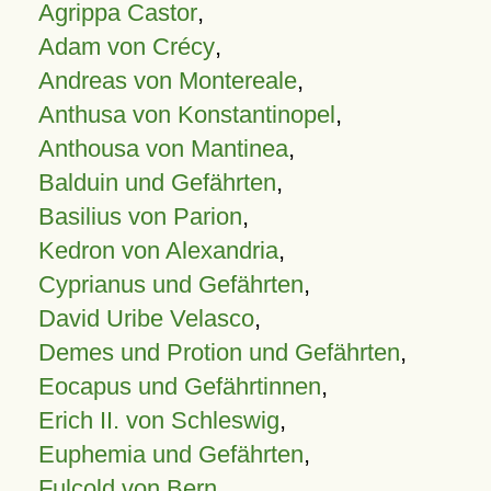
Agrippa Castor
,
Adam von Crécy
,
Andreas von Montereale
,
Anthusa von Konstantinopel
,
Anthousa von Mantinea
,
Balduin und Gefährten
,
Basilius von Parion
,
Kedron von Alexandria
,
Cyprianus und Gefährten
,
David Uribe Velasco
,
Demes und Protion und Gefährten
,
Eocapus und Gefährtinnen
,
Erich II. von Schleswig
,
Euphemia und Gefährten
,
Fulcold von Bern
,