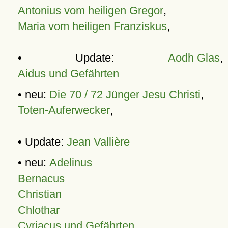
Antonius vom heiligen Gregor
,
Maria vom heiligen Franziskus
,
• Update:
Aodh Glas
,
Aidus und Gefährten
• neu:
Die 70 / 72 Jünger Jesu Christi
,
Toten-Auferwecker
,
• Update:
Jean Vallière
• neu:
Adelinus
Bernacus
Christian
Chlothar
Cyriacus und Gefährten