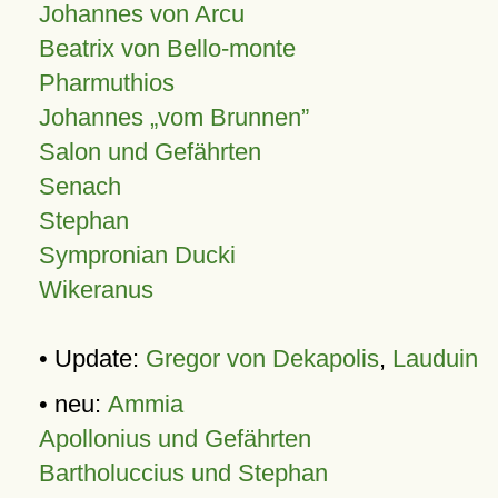
Johannes von Arcu
Beatrix von Bello-monte
Pharmuthios
Johannes
vom Brunnen
Salon und Gefährten
Senach
Stephan
Sympronian Ducki
Wikeranus
• Update:
Gregor von Dekapolis
,
Lauduin
• neu:
Ammia
Apollonius und Gefährten
Bartholuccius und Stephan