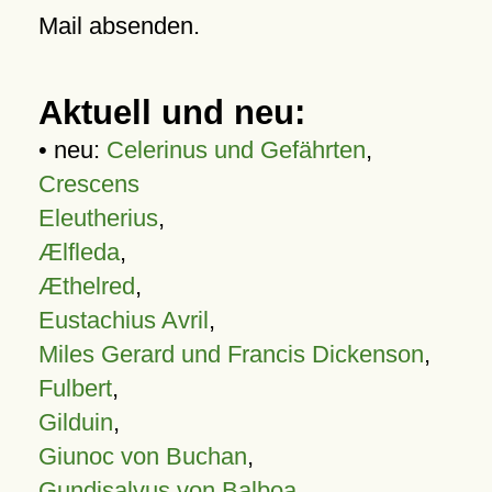
Mail absenden.
Aktuell und neu:
• neu:
Celerinus und Gefährten
,
Crescens
Eleutherius
,
Ælfleda
,
Æthelred
,
Eustachius Avril
,
Miles Gerard und Francis Dickenson
,
Fulbert
,
Gilduin
,
Giunoc von Buchan
,
Gundisalvus von Balboa
,