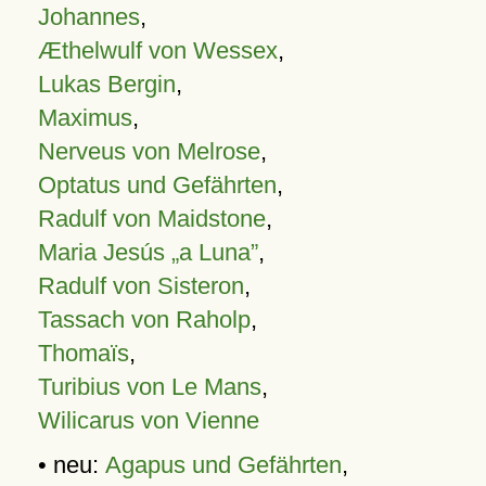
Johannes
,
Æthelwulf von Wessex
,
Lukas Bergin
,
Maximus
,
Nerveus von Melrose
,
Optatus und Gefährten
,
Radulf von Maidstone
,
Maria Jesús „a Luna”
,
Radulf von Sisteron
,
Tassach von Raholp
,
Thomaïs
,
Turibius von Le Mans
,
Wilicarus von Vienne
• neu:
Agapus und Gefährten
,