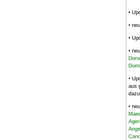
• Up
• ne
• Up
• ne
Dona
Domi
• Up
aus 
dazu
• ne
Maed
Ager
Ange
Canc