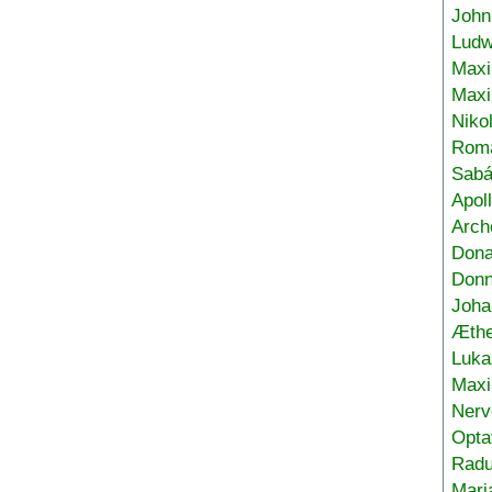
John
Ludw
Maxi
Max
Niko
Roma
Sabá
Apol
Arch
Don
Donn
Joha
Æthe
Luka
Max
Nerv
Opta
Radu
Mari