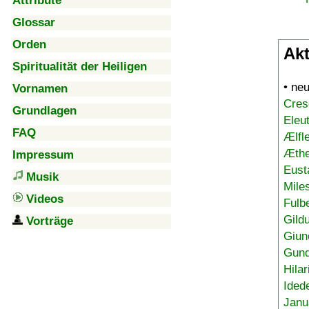
Attribute
Glossar
Orden
Akt
Spiritualität der Heiligen
• ne
Vornamen
Cres
Grundlagen
Eleu
FAQ
Ælfl
Æthe
Impressum
Eust
Musik
Mile
Videos
Fulb
Gild
Vorträge
Giun
Gund
Hilar
Ided
Janu