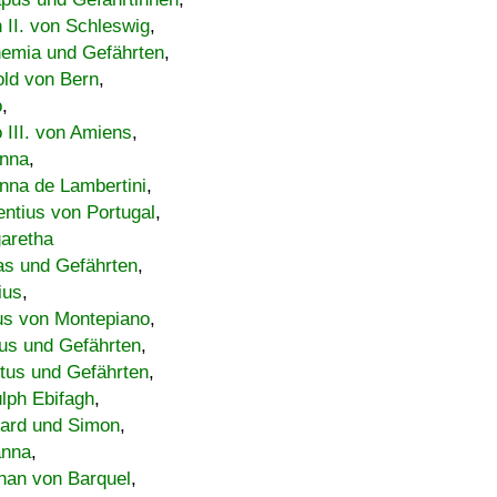
h II. von Schleswig
,
emia und Gefährten
,
old von Bern
,
o
,
 III. von Amiens
,
nna
,
nna de Lambertini
,
entius von Portugal
,
aretha
s und Gefährten
,
ius
,
us von Montepiano
,
us und Gefährten
,
tus und Gefährten
,
lph Ebifagh
,
ard und Simon
,
anna
,
han von Barquel
,