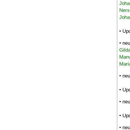
Joha
Ners
Joha
• Up
• ne
Gild
Manv
Mari
• ne
• Up
• ne
• Up
• ne