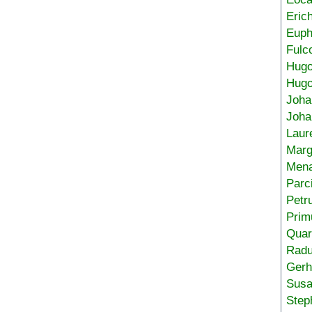
Eric
Euph
Fulc
Hug
Hugo
Joha
Joha
Laur
Marg
Mena
Parc
Petr
Prim
Quar
Radu
Gerh
Sus
Step