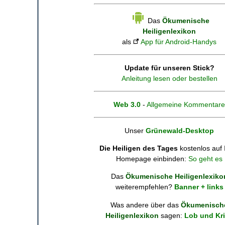
Das
Ökumenische
Heiligenlexikon
als
App für Android-Handys
Update für unseren Stick?
Anleitung lesen oder bestellen
Web 3.0
-
Allgemeine Kommentare
Unser
Grünewald-Desktop
Die Heiligen des Tages
kostenlos auf 
Homepage einbinden:
So geht es
Das
Ökumenische Heiligenlexiko
weiterempfehlen?
Banner + links
Was andere über das
Ökumenisch
Heiligenlexikon
sagen:
Lob und Kri