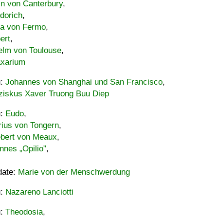
in von Canterbury
,
dorich
,
ia von Fermo
,
ert
,
elm von Toulouse
,
xarium
u:
Johannes von Shanghai und San Francisco
,
ziskus Xaver Truong Buu Diep
u:
Eudo
,
rius von Tongern
,
ebert von Meaux
,
nnes „Opilio”
,
date:
Marie von der Menschwerdung
u:
Nazareno Lanciotti
u:
Theodosia
,