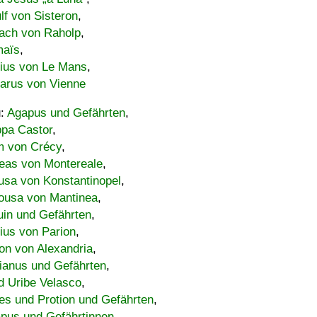
lf von Sisteron
,
ach von Raholp
,
maïs
,
bius von Le Mans
,
carus von Vienne
u:
Agapus und Gefährten
,
ppa Castor
,
 von Crécy
,
eas von Montereale
,
usa von Konstantinopel
,
ousa von Mantinea
,
uin und Gefährten
,
lius von Parion
,
on von Alexandria
,
ianus und Gefährten
,
d Uribe Velasco
,
s und Protion und Gefährten
,
pus und Gefährtinnen
,