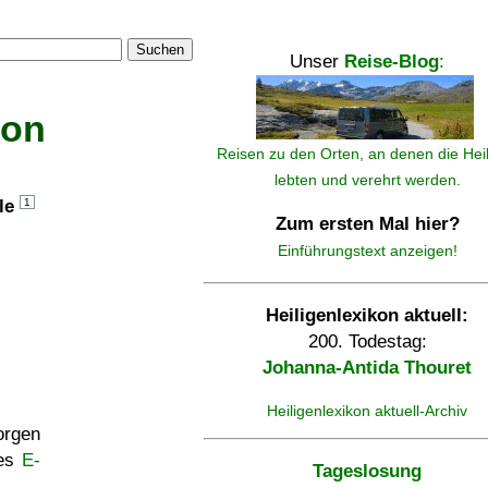
Suchen
Unser
Reise-Blog
:
kon
Reisen zu den Orten, an denen die Hei
lebten und verehrt werden.
lle
1
Zum ersten Mal hier?
Einführungstext anzeigen!
Heiligenlexikon aktuell:
200. Todestag:
Johanna-Antida Thouret
Heiligenlexikon aktuell-Archiv
rgen
ses
E-
Tageslosung