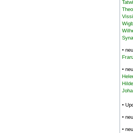
Tatw
Theo
Viss
Wigb
Wilh
Syna
• ne
Fran
• ne
Hele
Hild
Joha
• Up
• ne
• ne