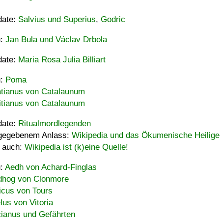
date:
Salvius und Superius
,
Godric
u:
Jan Bula und Václav Drbola
date:
Maria Rosa Julia Billiart
u:
Poma
tianus von Catalaunum
tianus von Catalaunum
date:
Ritualmordlegenden
gegebenem Anlass:
Wikipedia und das Ökumenische Heilige
 auch:
Wikipedia ist (k)eine Quelle!
u:
Aedh von Achard-Finglas
hog von Clonmore
icus von Tours
lus von Vitoria
ianus und Gefährten