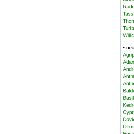
Radu
Tass
Tho
Turi
Wili
• ne
Agri
Adam
Andr
Anth
Anth
Bald
Basi
Kedr
Cypr
Davi
Deme
Eoca