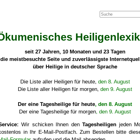
Ökumenisches Heiligenlexi
seit
27 Jahren, 10 Monaten und 23 Tagen
die meistbesuchte Seite und zuverlässigste Internetque
über Heilige in deutscher Sprache
Die Liste aller Heiligen für heute,
den 8. August
Die Liste aller Heiligen für morgen,
den 9. August
Der eine Tagesheilige für heute
, den 8. August
Der eine Tagesheilige für morgen
, den 9. August
Service:
Wir schicken Ihnen den
Tagesheiligen
jeden Mo
kostenlos in Ihr E-Mail-Postfach. Zum Bestellen bitte die
Mail-Formular
aufrufen und die Mail absenden.