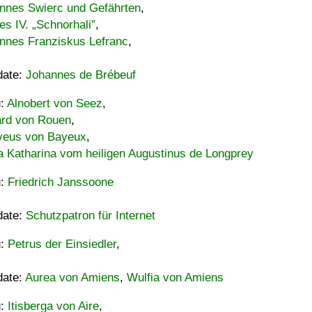
nnes Swierc und Gefährten
,
es IV. „Schnorhali”
,
nnes Franziskus Lefranc
,
date:
Johannes de Brébeuf
u:
Alnobert von Seez
,
ard von Rouen
,
eus von Bayeux
,
a Katharina vom heiligen Augustinus de Longprey
u:
Friedrich Janssoone
date:
Schutzpatron für Internet
u:
Petrus der Einsiedler
,
date:
Aurea von Amiens
,
Wulfia von Amiens
u:
Itisberga von Aire
,