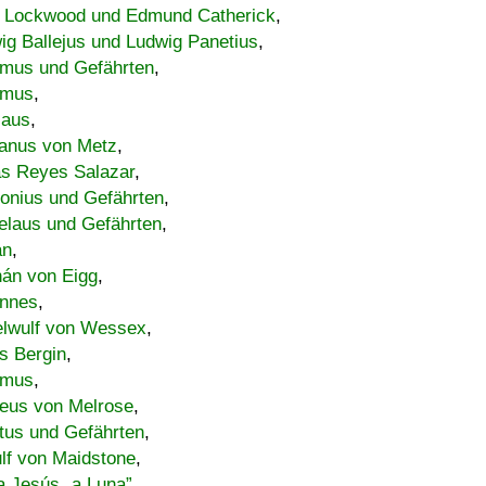
 Lockwood und Edmund Catherick
,
ig Ballejus und Ludwig Panetius
,
mus und Gefährten
,
imus
,
laus
,
nus von Metz
,
s Reyes Salazar
,
lonius und Gefährten
,
elaus und Gefährten
,
an
,
án von Eigg
,
nnes
,
lwulf von Wessex
,
s Bergin
,
imus
,
eus von Melrose
,
tus und Gefährten
,
lf von Maidstone
,
a Jesús „a Luna”
,