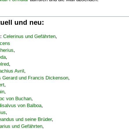
uell und neu:
u:
Celerinus und Gefährten
,
cens
therius
,
eda
,
lred
,
achius Avril
,
s Gerard und Francis Dickenson
,
ert
,
uin
,
oc von Buchan
,
isalvus von Balboa
,
ius
,
eandus und seine Brüder
,
arius und Gefährten
,