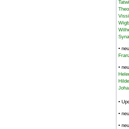
Tatw
Theo
Viss
Wigb
Wilh
Syna
• ne
Fran
• ne
Hele
Hild
Joha
• Up
• ne
• ne