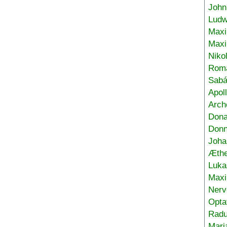
John
Ludw
Maxi
Max
Niko
Roma
Sabá
Apol
Arch
Don
Donn
Joha
Æthe
Luka
Max
Nerv
Opta
Radu
Mari