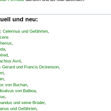
uell und neu:
u:
Celerinus und Gefährten
,
cens
therius
,
eda
,
lred
,
achius Avril
,
s Gerard und Francis Dickenson
,
ert
,
uin
,
oc von Buchan
,
isalvus von Balboa
,
ius
,
eandus und seine Brüder
,
arius und Gefährten
,