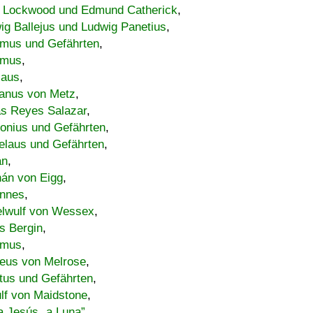
 Lockwood und Edmund Catherick
,
ig Ballejus und Ludwig Panetius
,
mus und Gefährten
,
imus
,
laus
,
nus von Metz
,
s Reyes Salazar
,
lonius und Gefährten
,
elaus und Gefährten
,
an
,
án von Eigg
,
nnes
,
lwulf von Wessex
,
s Bergin
,
imus
,
eus von Melrose
,
tus und Gefährten
,
lf von Maidstone
,
a Jesús „a Luna”
,