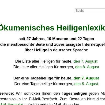
Ökumenisches Heiligenlexi
seit
27 Jahren, 10 Monaten und 22 Tagen
die meistbesuchte Seite und zuverlässigste Internetque
über Heilige in deutscher Sprache
Die Liste aller Heiligen für heute,
den 7. August
Die Liste aller Heiligen für morgen,
den 8. August
Der eine Tagesheilige für heute
, den 7. August
Der eine Tagesheilige für morgen
, den 8. August
Service:
Wir schicken Ihnen den
Tagesheiligen
jeden Mo
kostenlos in Ihr E-Mail-Postfach. Zum Bestellen bitte die
Mail-Formular
aufrufen und die Mail absenden.