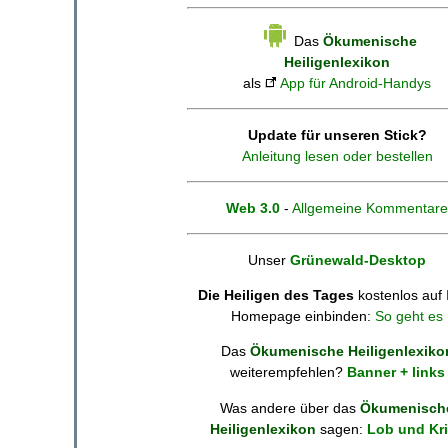
Das
Ökumenische
Heiligenlexikon
als
App für Android-Handys
Update für unseren Stick?
Anleitung lesen oder bestellen
Web 3.0
-
Allgemeine Kommentare
Unser
Grünewald-Desktop
Die Heiligen des Tages
kostenlos auf 
Homepage einbinden:
So geht es
Das
Ökumenische Heiligenlexiko
weiterempfehlen?
Banner + links
Was andere über das
Ökumenisch
Heiligenlexikon
sagen:
Lob und Kri