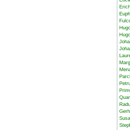
Eric
Euph
Fulc
Hug
Hugo
Joha
Joha
Laur
Marg
Mena
Parc
Petr
Prim
Quar
Radu
Gerh
Sus
Step