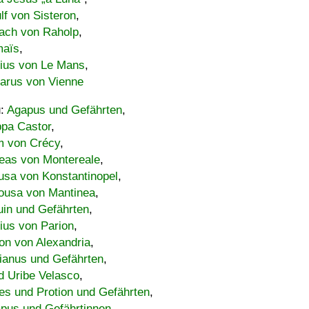
lf von Sisteron
,
ach von Raholp
,
maïs
,
bius von Le Mans
,
carus von Vienne
u:
Agapus und Gefährten
,
ppa Castor
,
 von Crécy
,
eas von Montereale
,
usa von Konstantinopel
,
ousa von Mantinea
,
uin und Gefährten
,
lius von Parion
,
on von Alexandria
,
ianus und Gefährten
,
d Uribe Velasco
,
s und Protion und Gefährten
,
pus und Gefährtinnen
,