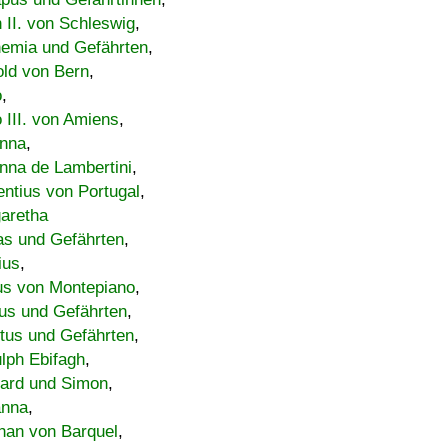
h II. von Schleswig
,
emia und Gefährten
,
old von Bern
,
o
,
 III. von Amiens
,
nna
,
nna de Lambertini
,
entius von Portugal
,
aretha
s und Gefährten
,
ius
,
us von Montepiano
,
us und Gefährten
,
tus und Gefährten
,
lph Ebifagh
,
ard und Simon
,
anna
,
han von Barquel
,