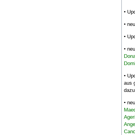
• Up
• ne
• Up
• ne
Dona
Domi
• Up
aus 
dazu
• ne
Maed
Ager
Ange
Canc