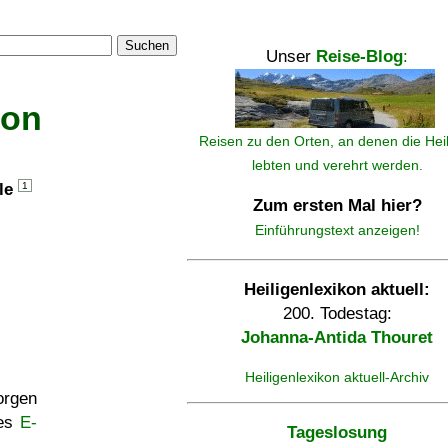
Suchen
Unser
Reise-Blog
:
kon
Reisen zu den Orten, an denen die Hei
lebten und verehrt werden.
lle
1
Zum ersten Mal hier?
Einführungstext anzeigen!
Heiligenlexikon aktuell:
200. Todestag:
Johanna-Antida Thouret
Heiligenlexikon aktuell-Archiv
rgen
ses
E-
Tageslosung