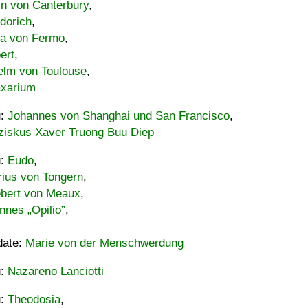
in von Canterbury
,
dorich
,
ia von Fermo
,
ert
,
elm von Toulouse
,
xarium
u:
Johannes von Shanghai und San Francisco
,
ziskus Xaver Truong Buu Diep
u:
Eudo
,
rius von Tongern
,
ebert von Meaux
,
nnes „Opilio”
,
date:
Marie von der Menschwerdung
u:
Nazareno Lanciotti
u:
Theodosia
,