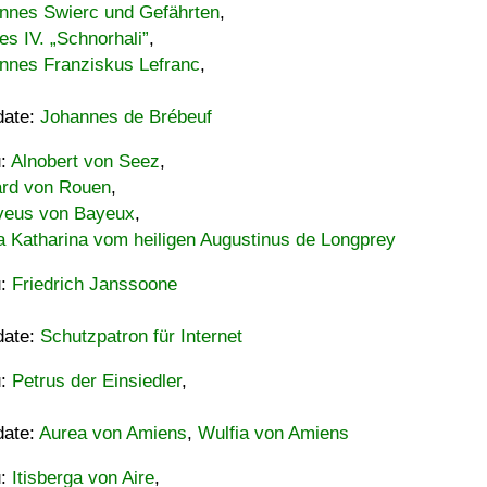
nnes Swierc und Gefährten
,
es IV. „Schnorhali”
,
nnes Franziskus Lefranc
,
date:
Johannes de Brébeuf
u:
Alnobert von Seez
,
ard von Rouen
,
eus von Bayeux
,
a Katharina vom heiligen Augustinus de Longprey
u:
Friedrich Janssoone
date:
Schutzpatron für Internet
u:
Petrus der Einsiedler
,
date:
Aurea von Amiens
,
Wulfia von Amiens
u:
Itisberga von Aire
,