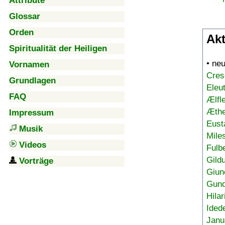
Attribute
Glossar
Orden
Akt
Spiritualität der Heiligen
• ne
Vornamen
Cres
Grundlagen
Eleu
FAQ
Ælfl
Æthe
Impressum
Eust
Musik
Mile
Videos
Fulb
Gild
Vorträge
Giun
Gund
Hilar
Ided
Janu