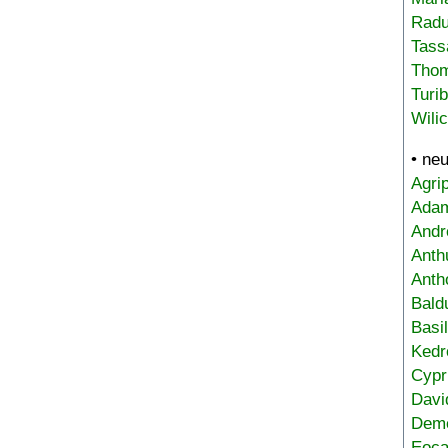
Radu
Tass
Tho
Turi
Wili
• ne
Agri
Adam
Andr
Anth
Anth
Bald
Basi
Kedr
Cypr
Davi
Deme
Eoca