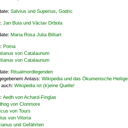
date:
Salvius und Superius
,
Godric
u:
Jan Bula und Václav Drbola
date:
Maria Rosa Julia Billiart
u:
Poma
tianus von Catalaunum
tianus von Catalaunum
date:
Ritualmordlegenden
gegebenem Anlass:
Wikipedia und das Ökumenische Heilige
 auch:
Wikipedia ist (k)eine Quelle!
u:
Aedh von Achard-Finglas
hog von Clonmore
icus von Tours
lus von Vitoria
ianus und Gefährten