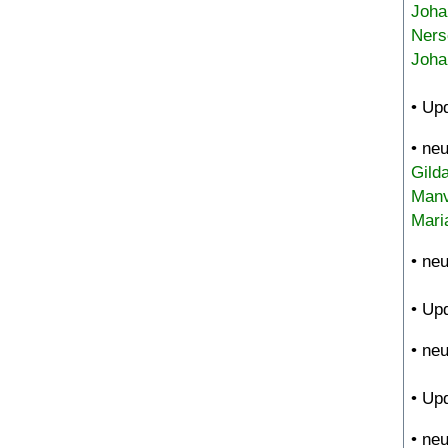
Joha
Ners
Joha
• Up
• ne
Gild
Manv
Mari
• ne
• Up
• ne
• Up
• ne