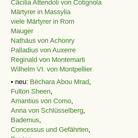
Cäcilia Attendoli von Cotignola
Märtyrer in Massylia
viele Märtyrer in Rom
Mauger
Nathäus von Achonry
Palladius von Auxerre
Reginald von Montemarti
Wilhelm VI. von Montpellier
• neu:
Béchara Abou Mrad
,
Fulton Sheen
,
Amantius von Como
,
Anna von Schlüsselberg
,
Bademus
,
Concessus und Gefährten
,