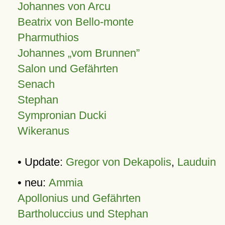
Johannes von Arcu
Beatrix von Bello-monte
Pharmuthios
Johannes
vom Brunnen
Salon und Gefährten
Senach
Stephan
Sympronian Ducki
Wikeranus
• Update:
Gregor von Dekapolis
,
Lauduin
• neu:
Ammia
Apollonius und Gefährten
Bartholuccius und Stephan