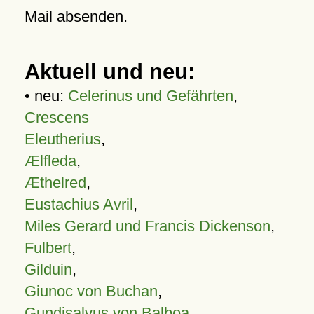
Mail absenden.
Aktuell und neu:
• neu:
Celerinus und Gefährten
,
Crescens
Eleutherius
,
Ælfleda
,
Æthelred
,
Eustachius Avril
,
Miles Gerard und Francis Dickenson
,
Fulbert
,
Gilduin
,
Giunoc von Buchan
,
Gundisalvus von Balboa
,