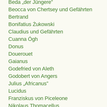
Beda „der Jüngere”
Beocca von Chertsey und Gefährten
Bertrand
Bonifatius Żukowski
Claudius und Gefährten
Cuanna Ógh
Donus
Douerouet
Gaianus
Godefried von Aleth
Godobert von Angers
Julius
Africanus
Lucidus
Franziskus von Piceleone
Nikolaus Thomacellus