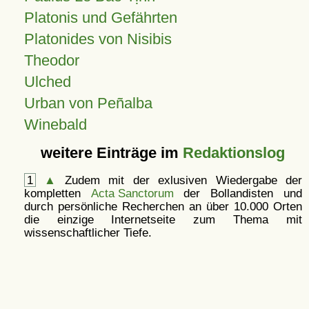
Platonis und Gefährten
Platonides von Nisibis
Theodor
Ulched
Urban von Peñalba
Winebald
weitere Einträge im
Redaktionslog
1
▲
Zudem mit der exlusiven Wiedergabe der
kompletten
Acta Sanctorum
der Bollandisten und
durch persönliche Recherchen an über 10.000 Orten
die einzige Internetseite zum Thema mit
wissenschaftlicher Tiefe.