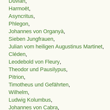
Duvian
,
Harmoët
,
Asyncritus
,
Phlegon
,
Johannes von Organyà
,
Sieben Jungfrauen
,
Julian vom heiligen Augustinus Martinet
,
Cléden
,
Leodebold von Fleury
,
Theodor und Pausilypus
,
Pitrion
,
Timotheus und Gefährten
,
Wilhelm
,
Ludwig Kolumbus
,
Johannes von Cabra
,