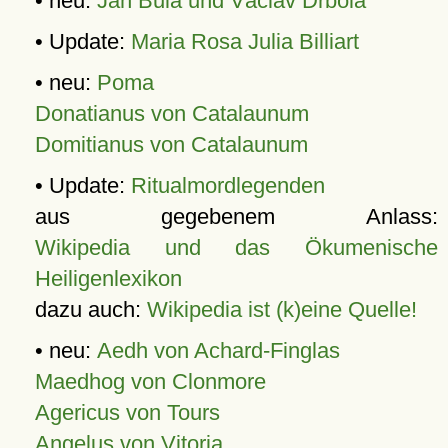
• neu:
Jan Bula und Václav Drbola
• Update:
Maria Rosa Julia Billiart
• neu:
Poma
Donatianus von Catalaunum
Domitianus von Catalaunum
• Update:
Ritualmordlegenden
aus gegebenem Anlass:
Wikipedia und das Ökumenische
Heiligenlexikon
dazu auch:
Wikipedia ist (k)eine Quelle!
• neu:
Aedh von Achard-Finglas
Maedhog von Clonmore
Agericus von Tours
Angelus von Vitoria