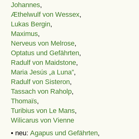
Johannes
,
Æthelwulf von Wessex
,
Lukas Bergin
,
Maximus
,
Nerveus von Melrose
,
Optatus und Gefährten
,
Radulf von Maidstone
,
Maria Jesús „a Luna”
,
Radulf von Sisteron
,
Tassach von Raholp
,
Thomaïs
,
Turibius von Le Mans
,
Wilicarus von Vienne
• neu:
Agapus und Gefährten
,