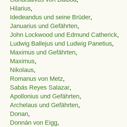
Hilarius
,
Idedeandus und seine Brüder
,
Januarius und Gefährten
,
John Lockwood und Edmund Catherick
,
Ludwig Ballejus und Ludwig Panetius
,
Maximus und Gefährten
,
Maximus
,
Nikolaus
,
Romanus von Metz
,
Sabás Reyes Salazar
,
Apollonius und Gefährten
,
Archelaus und Gefährten
,
Donan
,
Donnán von Eigg
,