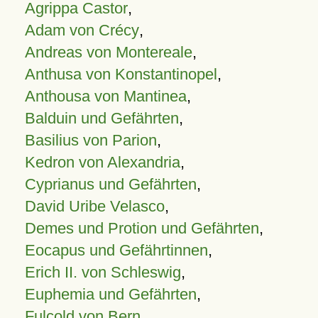
Agrippa Castor
,
Adam von Crécy
,
Andreas von Montereale
,
Anthusa von Konstantinopel
,
Anthousa von Mantinea
,
Balduin und Gefährten
,
Basilius von Parion
,
Kedron von Alexandria
,
Cyprianus und Gefährten
,
David Uribe Velasco
,
Demes und Protion und Gefährten
,
Eocapus und Gefährtinnen
,
Erich II. von Schleswig
,
Euphemia und Gefährten
,
Fulcold von Bern
,