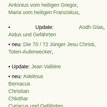
Antonius vom heiligen Gregor
,
Maria vom heiligen Franziskus
,
• Update:
Aodh Glas
,
Aidus und Gefährten
• neu:
Die 70 / 72 Jünger Jesu Christi
,
Toten-Auferwecker
,
• Update:
Jean Vallière
• neu:
Adelinus
Bernacus
Christian
Chlothar
Cyriacus und Gefährten