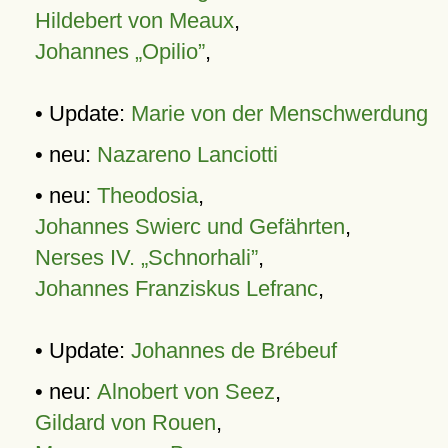
Hildebert von Meaux
,
Johannes „Opilio”
,
• Update:
Marie von der Menschwerdung
• neu:
Nazareno Lanciotti
• neu:
Theodosia
,
Johannes Swierc und Gefährten
,
Nerses IV. „Schnorhali”
,
Johannes Franziskus Lefranc
,
• Update:
Johannes de Brébeuf
• neu:
Alnobert von Seez
,
Gildard von Rouen
,