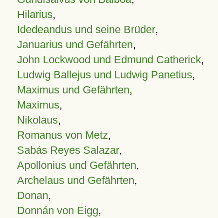
Hilarius
,
Idedeandus und seine Brüder
,
Januarius und Gefährten
,
John Lockwood und Edmund Catherick
,
Ludwig Ballejus und Ludwig Panetius
,
Maximus und Gefährten
,
Maximus
,
Nikolaus
,
Romanus von Metz
,
Sabás Reyes Salazar
,
Apollonius und Gefährten
,
Archelaus und Gefährten
,
Donan
,
Donnán von Eigg
,