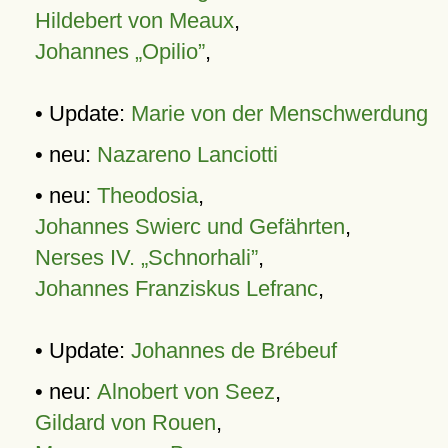
Hildebert von Meaux
,
Johannes „Opilio”
,
• Update:
Marie von der Menschwerdung
• neu:
Nazareno Lanciotti
• neu:
Theodosia
,
Johannes Swierc und Gefährten
,
Nerses IV. „Schnorhali”
,
Johannes Franziskus Lefranc
,
• Update:
Johannes de Brébeuf
• neu:
Alnobert von Seez
,
Gildard von Rouen
,