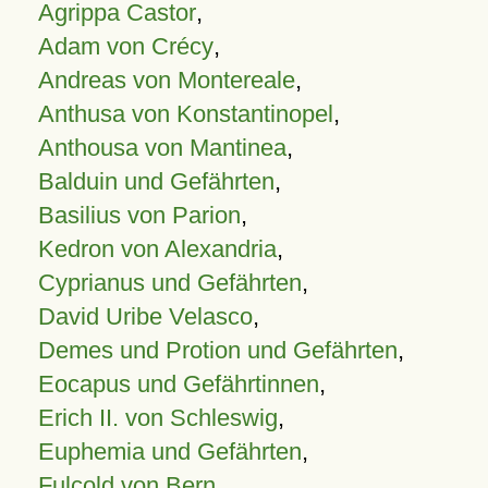
Agrippa Castor
,
Adam von Crécy
,
Andreas von Montereale
,
Anthusa von Konstantinopel
,
Anthousa von Mantinea
,
Balduin und Gefährten
,
Basilius von Parion
,
Kedron von Alexandria
,
Cyprianus und Gefährten
,
David Uribe Velasco
,
Demes und Protion und Gefährten
,
Eocapus und Gefährtinnen
,
Erich II. von Schleswig
,
Euphemia und Gefährten
,
Fulcold von Bern
,