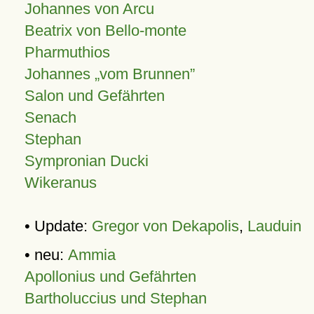
Johannes von Arcu
Beatrix von Bello-monte
Pharmuthios
Johannes
vom Brunnen
Salon und Gefährten
Senach
Stephan
Sympronian Ducki
Wikeranus
• Update:
Gregor von Dekapolis
,
Lauduin
• neu:
Ammia
Apollonius und Gefährten
Bartholuccius und Stephan