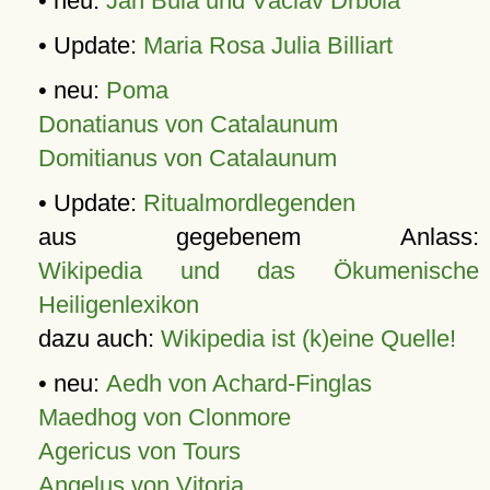
• neu:
Jan Bula und Václav Drbola
• Update:
Maria Rosa Julia Billiart
• neu:
Poma
Donatianus von Catalaunum
Domitianus von Catalaunum
• Update:
Ritualmordlegenden
aus gegebenem Anlass:
Wikipedia und das Ökumenische
Heiligenlexikon
dazu auch:
Wikipedia ist (k)eine Quelle!
• neu:
Aedh von Achard-Finglas
Maedhog von Clonmore
Agericus von Tours
Angelus von Vitoria