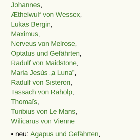
Johannes
,
Æthelwulf von Wessex
,
Lukas Bergin
,
Maximus
,
Nerveus von Melrose
,
Optatus und Gefährten
,
Radulf von Maidstone
,
Maria Jesús „a Luna”
,
Radulf von Sisteron
,
Tassach von Raholp
,
Thomaïs
,
Turibius von Le Mans
,
Wilicarus von Vienne
• neu:
Agapus und Gefährten
,