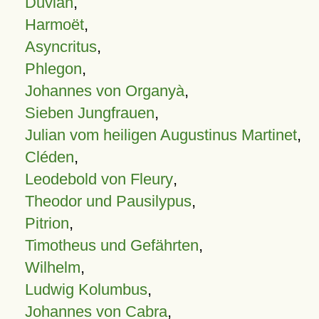
Duvian
,
Harmoët
,
Asyncritus
,
Phlegon
,
Johannes von Organyà
,
Sieben Jungfrauen
,
Julian vom heiligen Augustinus Martinet
,
Cléden
,
Leodebold von Fleury
,
Theodor und Pausilypus
,
Pitrion
,
Timotheus und Gefährten
,
Wilhelm
,
Ludwig Kolumbus
,
Johannes von Cabra
,