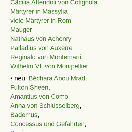
Cäcilia Attendoli von Cotignola
Märtyrer in Massylia
viele Märtyrer in Rom
Mauger
Nathäus von Achonry
Palladius von Auxerre
Reginald von Montemarti
Wilhelm VI. von Montpellier
• neu:
Béchara Abou Mrad
,
Fulton Sheen
,
Amantius von Como
,
Anna von Schlüsselberg
,
Bademus
,
Concessus und Gefährten
,