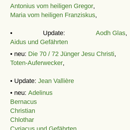
Antonius vom heiligen Gregor
,
Maria vom heiligen Franziskus
,
• Update:
Aodh Glas
,
Aidus und Gefährten
• neu:
Die 70 / 72 Jünger Jesu Christi
,
Toten-Auferwecker
,
• Update:
Jean Vallière
• neu:
Adelinus
Bernacus
Christian
Chlothar
Cyriacus und Gefährten