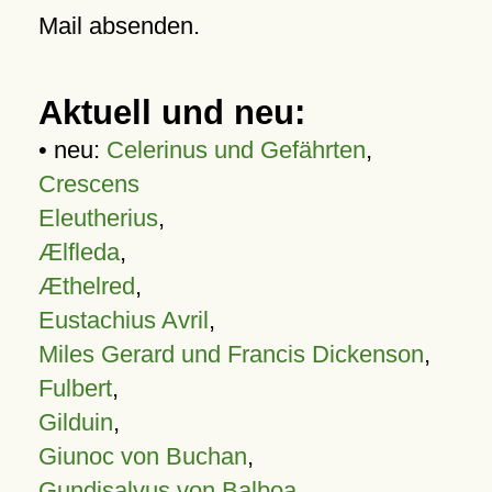
Mail absenden.
Aktuell und neu:
• neu:
Celerinus und Gefährten
,
Crescens
Eleutherius
,
Ælfleda
,
Æthelred
,
Eustachius Avril
,
Miles Gerard und Francis Dickenson
,
Fulbert
,
Gilduin
,
Giunoc von Buchan
,
Gundisalvus von Balboa
,