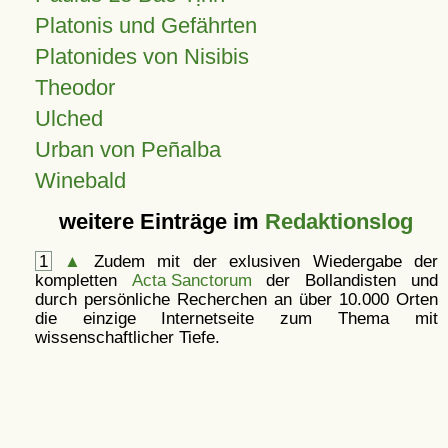
Platonis und Gefährten
Platonides von Nisibis
Theodor
Ulched
Urban von Peñalba
Winebald
weitere Einträge im
Redaktionslog
1
▲
Zudem mit der exlusiven Wiedergabe der
kompletten
Acta Sanctorum
der Bollandisten und
durch persönliche Recherchen an über 10.000 Orten
die einzige Internetseite zum Thema mit
wissenschaftlicher Tiefe.