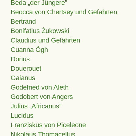
Beda „der Jüngere”
Beocca von Chertsey und Gefährten
Bertrand
Bonifatius Żukowski
Claudius und Gefährten
Cuanna Ógh
Donus
Douerouet
Gaianus
Godefried von Aleth
Godobert von Angers
Julius
Africanus
Lucidus
Franziskus von Piceleone
Nikolaus Thomacellus