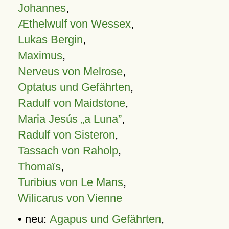
Johannes
,
Æthelwulf von Wessex
,
Lukas Bergin
,
Maximus
,
Nerveus von Melrose
,
Optatus und Gefährten
,
Radulf von Maidstone
,
Maria Jesús „a Luna”
,
Radulf von Sisteron
,
Tassach von Raholp
,
Thomaïs
,
Turibius von Le Mans
,
Wilicarus von Vienne
• neu:
Agapus und Gefährten
,