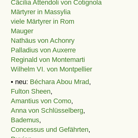
Cäcilia Attendoli von Cotignola
Märtyrer in Massylia
viele Märtyrer in Rom
Mauger
Nathäus von Achonry
Palladius von Auxerre
Reginald von Montemarti
Wilhelm VI. von Montpellier
• neu:
Béchara Abou Mrad
,
Fulton Sheen
,
Amantius von Como
,
Anna von Schlüsselberg
,
Bademus
,
Concessus und Gefährten
,