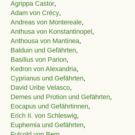
Agrippa Castor
,
Adam von Crécy
,
Andreas von Montereale
,
Anthusa von Konstantinopel
,
Anthousa von Mantinea
,
Balduin und Gefährten
,
Basilius von Parion
,
Kedron von Alexandria
,
Cyprianus und Gefährten
,
David Uribe Velasco
,
Demes und Protion und Gefährten
,
Eocapus und Gefährtinnen
,
Erich II. von Schleswig
,
Euphemia und Gefährten
,
Fulcold von Bern
,