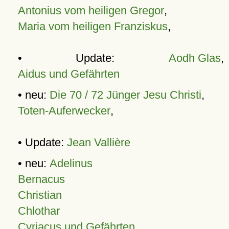
Antonius vom heiligen Gregor
,
Maria vom heiligen Franziskus
,
• Update:
Aodh Glas
,
Aidus und Gefährten
• neu:
Die 70 / 72 Jünger Jesu Christi
,
Toten-Auferwecker
,
• Update:
Jean Vallière
• neu:
Adelinus
Bernacus
Christian
Chlothar
Cyriacus und Gefährten