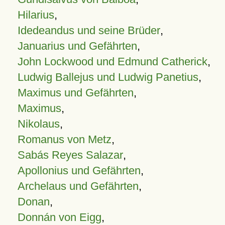
Hilarius
,
Idedeandus und seine Brüder
,
Januarius und Gefährten
,
John Lockwood und Edmund Catherick
,
Ludwig Ballejus und Ludwig Panetius
,
Maximus und Gefährten
,
Maximus
,
Nikolaus
,
Romanus von Metz
,
Sabás Reyes Salazar
,
Apollonius und Gefährten
,
Archelaus und Gefährten
,
Donan
,
Donnán von Eigg
,