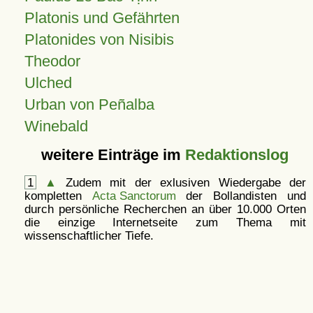
Platonis und Gefährten
Platonides von Nisibis
Theodor
Ulched
Urban von Peñalba
Winebald
weitere Einträge im
Redaktionslog
1
▲
Zudem mit der exlusiven Wiedergabe der
kompletten
Acta Sanctorum
der Bollandisten und
durch persönliche Recherchen an über 10.000 Orten
die einzige Internetseite zum Thema mit
wissenschaftlicher Tiefe.