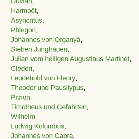
Duvian
,
Harmoët
,
Asyncritus
,
Phlegon
,
Johannes von Organyà
,
Sieben Jungfrauen
,
Julian vom heiligen Augustinus Martinet
,
Cléden
,
Leodebold von Fleury
,
Theodor und Pausilypus
,
Pitrion
,
Timotheus und Gefährten
,
Wilhelm
,
Ludwig Kolumbus
,
Johannes von Cabra
,