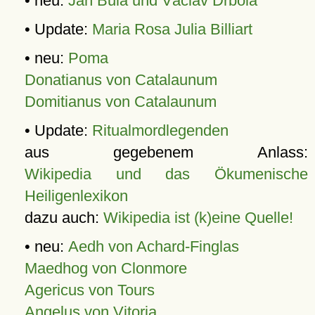
• neu:
Jan Bula und Václav Drbola
• Update:
Maria Rosa Julia Billiart
• neu:
Poma
Donatianus von Catalaunum
Domitianus von Catalaunum
• Update:
Ritualmordlegenden
aus gegebenem Anlass:
Wikipedia und das Ökumenische
Heiligenlexikon
dazu auch:
Wikipedia ist (k)eine Quelle!
• neu:
Aedh von Achard-Finglas
Maedhog von Clonmore
Agericus von Tours
Angelus von Vitoria