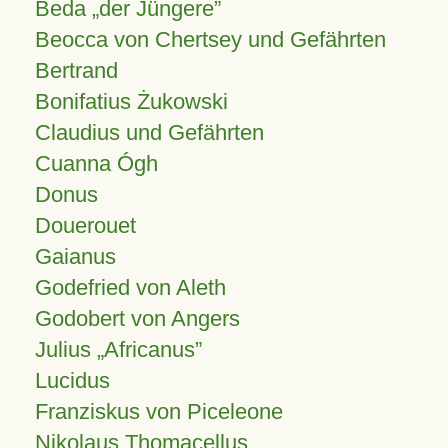
Beda „der Jüngere”
Beocca von Chertsey und Gefährten
Bertrand
Bonifatius Żukowski
Claudius und Gefährten
Cuanna Ógh
Donus
Douerouet
Gaianus
Godefried von Aleth
Godobert von Angers
Julius
Africanus
Lucidus
Franziskus von Piceleone
Nikolaus Thomacellus