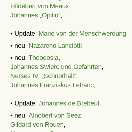
Hildebert von Meaux
,
Johannes „Opilio”
,
• Update:
Marie von der Menschwerdung
• neu:
Nazareno Lanciotti
• neu:
Theodosia
,
Johannes Swierc und Gefährten
,
Nerses IV. „Schnorhali”
,
Johannes Franziskus Lefranc
,
• Update:
Johannes de Brébeuf
• neu:
Alnobert von Seez
,
Gildard von Rouen
,