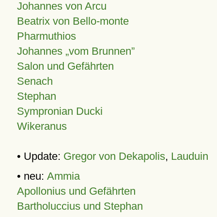
Johannes von Arcu
Beatrix von Bello-monte
Pharmuthios
Johannes
vom Brunnen
Salon und Gefährten
Senach
Stephan
Sympronian Ducki
Wikeranus
• Update:
Gregor von Dekapolis
,
Lauduin
• neu:
Ammia
Apollonius und Gefährten
Bartholuccius und Stephan