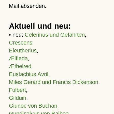
Mail absenden.
Aktuell und neu:
• neu:
Celerinus und Gefährten
,
Crescens
Eleutherius
,
Ælfleda
,
Æthelred
,
Eustachius Avril
,
Miles Gerard und Francis Dickenson
,
Fulbert
,
Gilduin
,
Giunoc von Buchan
,
Gundisalvus von Balboa
,