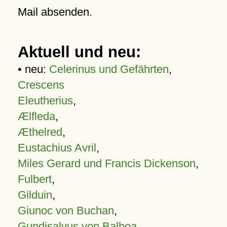
Mail absenden.
Aktuell und neu:
• neu:
Celerinus und Gefährten
,
Crescens
Eleutherius
,
Ælfleda
,
Æthelred
,
Eustachius Avril
,
Miles Gerard und Francis Dickenson
,
Fulbert
,
Gilduin
,
Giunoc von Buchan
,
Gundisalvus von Balboa
,