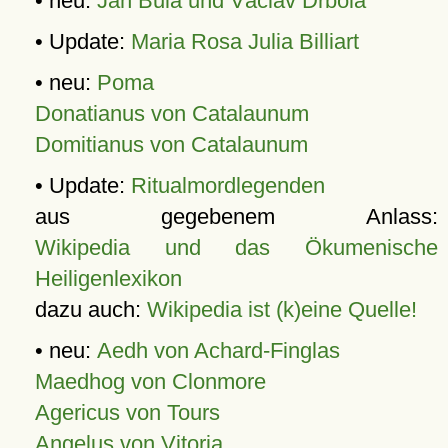
• neu:
Jan Bula und Václav Drbola
• Update:
Maria Rosa Julia Billiart
• neu:
Poma
Donatianus von Catalaunum
Domitianus von Catalaunum
• Update:
Ritualmordlegenden
aus gegebenem Anlass:
Wikipedia und das Ökumenische
Heiligenlexikon
dazu auch:
Wikipedia ist (k)eine Quelle!
• neu:
Aedh von Achard-Finglas
Maedhog von Clonmore
Agericus von Tours
Angelus von Vitoria