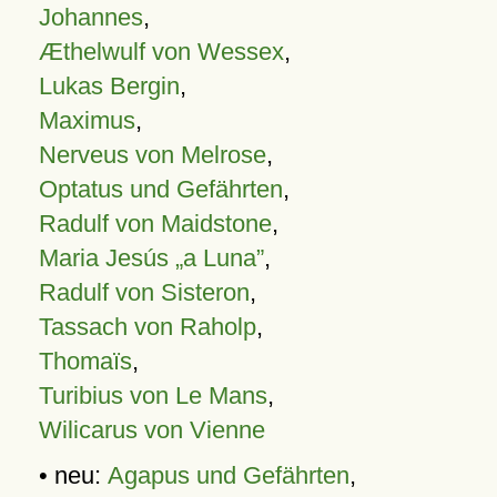
Johannes
,
Æthelwulf von Wessex
,
Lukas Bergin
,
Maximus
,
Nerveus von Melrose
,
Optatus und Gefährten
,
Radulf von Maidstone
,
Maria Jesús „a Luna”
,
Radulf von Sisteron
,
Tassach von Raholp
,
Thomaïs
,
Turibius von Le Mans
,
Wilicarus von Vienne
• neu:
Agapus und Gefährten
,