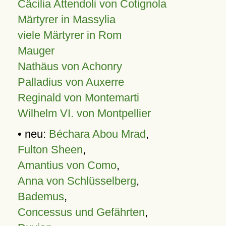
Cäcilia Attendoli von Cotignola
Märtyrer in Massylia
viele Märtyrer in Rom
Mauger
Nathäus von Achonry
Palladius von Auxerre
Reginald von Montemarti
Wilhelm VI. von Montpellier
• neu:
Béchara Abou Mrad
,
Fulton Sheen
,
Amantius von Como
,
Anna von Schlüsselberg
,
Bademus
,
Concessus und Gefährten
,