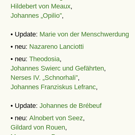
Hildebert von Meaux
,
Johannes „Opilio”
,
• Update:
Marie von der Menschwerdung
• neu:
Nazareno Lanciotti
• neu:
Theodosia
,
Johannes Swierc und Gefährten
,
Nerses IV. „Schnorhali”
,
Johannes Franziskus Lefranc
,
• Update:
Johannes de Brébeuf
• neu:
Alnobert von Seez
,
Gildard von Rouen
,