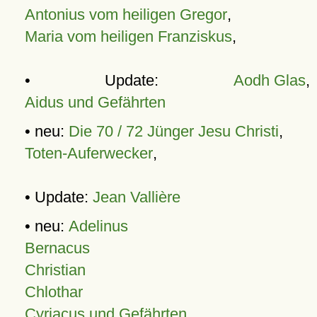
Antonius vom heiligen Gregor
,
Maria vom heiligen Franziskus
,
• Update:
Aodh Glas
,
Aidus und Gefährten
• neu:
Die 70 / 72 Jünger Jesu Christi
,
Toten-Auferwecker
,
• Update:
Jean Vallière
• neu:
Adelinus
Bernacus
Christian
Chlothar
Cyriacus und Gefährten