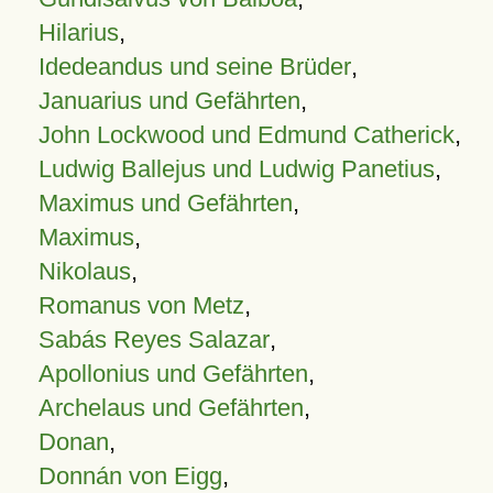
Hilarius
,
Idedeandus und seine Brüder
,
Januarius und Gefährten
,
John Lockwood und Edmund Catherick
,
Ludwig Ballejus und Ludwig Panetius
,
Maximus und Gefährten
,
Maximus
,
Nikolaus
,
Romanus von Metz
,
Sabás Reyes Salazar
,
Apollonius und Gefährten
,
Archelaus und Gefährten
,
Donan
,
Donnán von Eigg
,