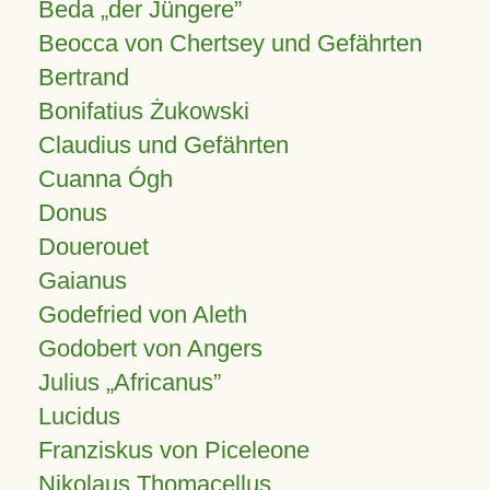
Beda „der Jüngere”
Beocca von Chertsey und Gefährten
Bertrand
Bonifatius Żukowski
Claudius und Gefährten
Cuanna Ógh
Donus
Douerouet
Gaianus
Godefried von Aleth
Godobert von Angers
Julius
Africanus
Lucidus
Franziskus von Piceleone
Nikolaus Thomacellus