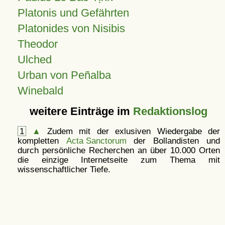
Platonis und Gefährten
Platonides von Nisibis
Theodor
Ulched
Urban von Peñalba
Winebald
weitere Einträge im
Redaktionslog
1
▲
Zudem mit der exlusiven Wiedergabe der
kompletten
Acta Sanctorum
der Bollandisten und
durch persönliche Recherchen an über 10.000 Orten
die einzige Internetseite zum Thema mit
wissenschaftlicher Tiefe.