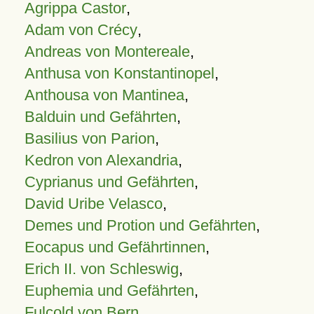
Agrippa Castor
,
Adam von Crécy
,
Andreas von Montereale
,
Anthusa von Konstantinopel
,
Anthousa von Mantinea
,
Balduin und Gefährten
,
Basilius von Parion
,
Kedron von Alexandria
,
Cyprianus und Gefährten
,
David Uribe Velasco
,
Demes und Protion und Gefährten
,
Eocapus und Gefährtinnen
,
Erich II. von Schleswig
,
Euphemia und Gefährten
,
Fulcold von Bern
,