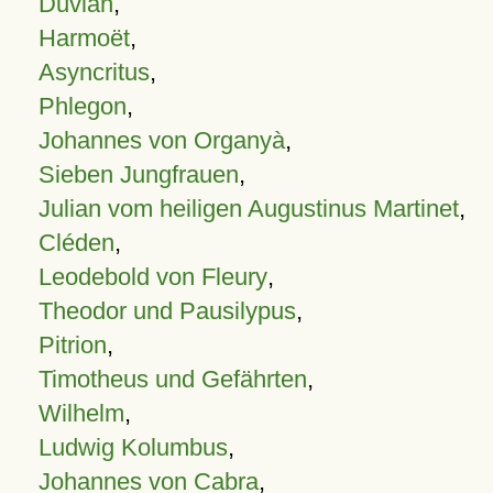
Duvian
,
Harmoët
,
Asyncritus
,
Phlegon
,
Johannes von Organyà
,
Sieben Jungfrauen
,
Julian vom heiligen Augustinus Martinet
,
Cléden
,
Leodebold von Fleury
,
Theodor und Pausilypus
,
Pitrion
,
Timotheus und Gefährten
,
Wilhelm
,
Ludwig Kolumbus
,
Johannes von Cabra
,