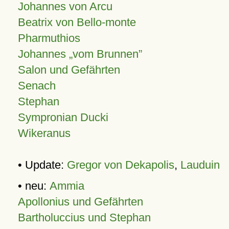
Johannes von Arcu
Beatrix von Bello-monte
Pharmuthios
Johannes
vom Brunnen
Salon und Gefährten
Senach
Stephan
Sympronian Ducki
Wikeranus
• Update:
Gregor von Dekapolis
,
Lauduin
• neu:
Ammia
Apollonius und Gefährten
Bartholuccius und Stephan