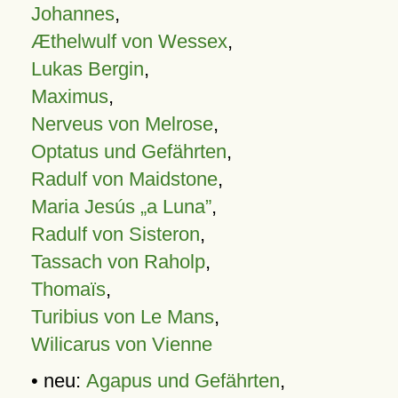
Johannes
,
Æthelwulf von Wessex
,
Lukas Bergin
,
Maximus
,
Nerveus von Melrose
,
Optatus und Gefährten
,
Radulf von Maidstone
,
Maria Jesús „a Luna”
,
Radulf von Sisteron
,
Tassach von Raholp
,
Thomaïs
,
Turibius von Le Mans
,
Wilicarus von Vienne
• neu:
Agapus und Gefährten
,