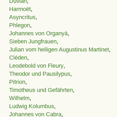
Duvian
,
Harmoët
,
Asyncritus
,
Phlegon
,
Johannes von Organyà
,
Sieben Jungfrauen
,
Julian vom heiligen Augustinus Martinet
,
Cléden
,
Leodebold von Fleury
,
Theodor und Pausilypus
,
Pitrion
,
Timotheus und Gefährten
,
Wilhelm
,
Ludwig Kolumbus
,
Johannes von Cabra
,