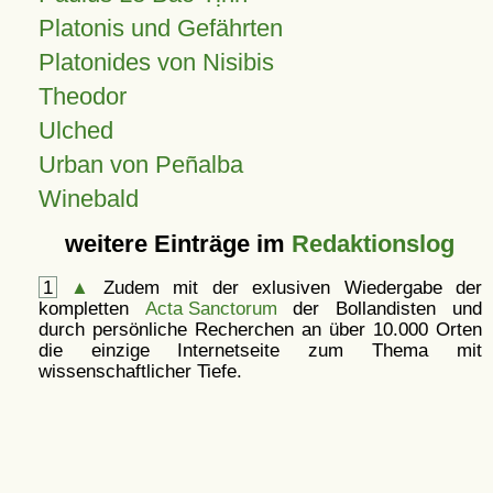
Platonis und Gefährten
Platonides von Nisibis
Theodor
Ulched
Urban von Peñalba
Winebald
weitere Einträge im
Redaktionslog
1
▲
Zudem mit der exlusiven Wiedergabe der
kompletten
Acta Sanctorum
der Bollandisten und
durch persönliche Recherchen an über 10.000 Orten
die einzige Internetseite zum Thema mit
wissenschaftlicher Tiefe.