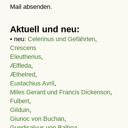
Mail absenden.
Aktuell und neu:
• neu:
Celerinus und Gefährten
,
Crescens
Eleutherius
,
Ælfleda
,
Æthelred
,
Eustachius Avril
,
Miles Gerard und Francis Dickenson
,
Fulbert
,
Gilduin
,
Giunoc von Buchan
,
Gundisalvus von Balboa
,