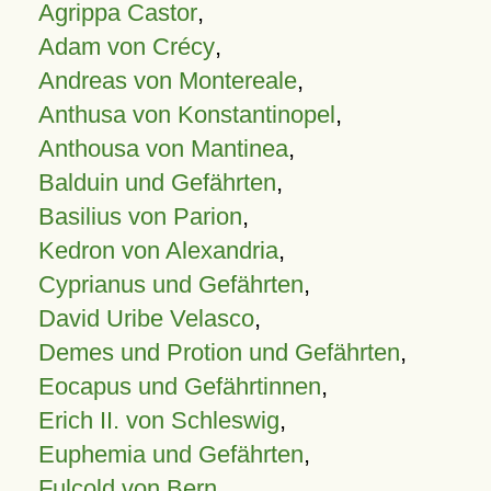
Agrippa Castor
,
Adam von Crécy
,
Andreas von Montereale
,
Anthusa von Konstantinopel
,
Anthousa von Mantinea
,
Balduin und Gefährten
,
Basilius von Parion
,
Kedron von Alexandria
,
Cyprianus und Gefährten
,
David Uribe Velasco
,
Demes und Protion und Gefährten
,
Eocapus und Gefährtinnen
,
Erich II. von Schleswig
,
Euphemia und Gefährten
,
Fulcold von Bern
,