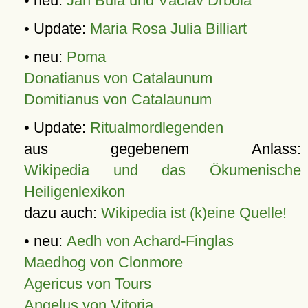
• neu:
Jan Bula und Václav Drbola
• Update:
Maria Rosa Julia Billiart
• neu:
Poma
Donatianus von Catalaunum
Domitianus von Catalaunum
• Update:
Ritualmordlegenden
aus gegebenem Anlass:
Wikipedia und das Ökumenische
Heiligenlexikon
dazu auch:
Wikipedia ist (k)eine Quelle!
• neu:
Aedh von Achard-Finglas
Maedhog von Clonmore
Agericus von Tours
Angelus von Vitoria