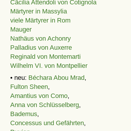
Cäcilia Attendoli von Cotignola
Märtyrer in Massylia
viele Märtyrer in Rom
Mauger
Nathäus von Achonry
Palladius von Auxerre
Reginald von Montemarti
Wilhelm VI. von Montpellier
• neu:
Béchara Abou Mrad
,
Fulton Sheen
,
Amantius von Como
,
Anna von Schlüsselberg
,
Bademus
,
Concessus und Gefährten
,