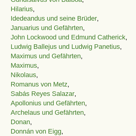
Hilarius
,
Idedeandus und seine Brüder
,
Januarius und Gefährten
,
John Lockwood und Edmund Catherick
,
Ludwig Ballejus und Ludwig Panetius
,
Maximus und Gefährten
,
Maximus
,
Nikolaus
,
Romanus von Metz
,
Sabás Reyes Salazar
,
Apollonius und Gefährten
,
Archelaus und Gefährten
,
Donan
,
Donnán von Eigg
,