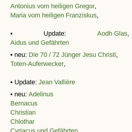
Antonius vom heiligen Gregor
,
Maria vom heiligen Franziskus
,
• Update:
Aodh Glas
,
Aidus und Gefährten
• neu:
Die 70 / 72 Jünger Jesu Christi
,
Toten-Auferwecker
,
• Update:
Jean Vallière
• neu:
Adelinus
Bernacus
Christian
Chlothar
Cyriacus und Gefährten