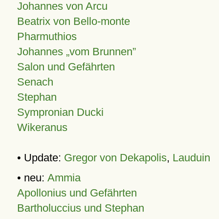
Johannes von Arcu
Beatrix von Bello-monte
Pharmuthios
Johannes
vom Brunnen
Salon und Gefährten
Senach
Stephan
Sympronian Ducki
Wikeranus
• Update:
Gregor von Dekapolis
,
Lauduin
• neu:
Ammia
Apollonius und Gefährten
Bartholuccius und Stephan