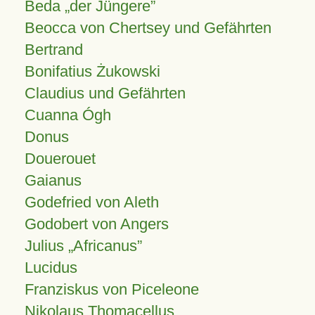
Beda „der Jüngere”
Beocca von Chertsey und Gefährten
Bertrand
Bonifatius Żukowski
Claudius und Gefährten
Cuanna Ógh
Donus
Douerouet
Gaianus
Godefried von Aleth
Godobert von Angers
Julius
Africanus
Lucidus
Franziskus von Piceleone
Nikolaus Thomacellus