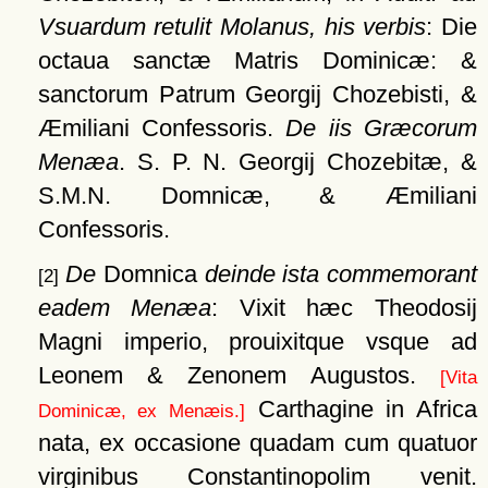
Vsuardum retulit Molanus, his verbis
: Die
octaua sanctæ Matris Dominicæ: &
sanctorum Patrum Georgij Chozebisti, &
Æmiliani Confessoris.
De iis Græcorum
Menæa
. S. P. N. Georgij Chozebitæ, &
S.M.N. Domnicæ, & Æmiliani
Confessoris.
De
Domnica
deinde ista commemorant
[2]
eadem Menæa
: Vixit hæc Theodosij
Magni imperio, prouixitque vsque ad
Leonem & Zenonem Augustos.
[Vita
Carthagine in Africa
Dominicæ, ex Menæis.]
nata, ex occasione quadam cum quatuor
virginibus Constantinopolim venit.