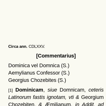
Circa ann.
CDLXXV.
[Commentarius]
Dominica vel Domnica (S.)
Aemylianus Confessor (S.)
Georgius Chozebites (S.)
Dominicam
,
siue
Domnicam,
ceteris
[1]
Latinorum fastis ignotam, vti &
Georgium
Chozebiten,
&
Æmilianum,
in Addit. ad