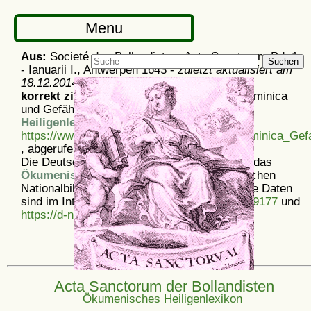
Menu
Aus:
Societé des Bollandistes: Acta Sanctorum Bd. 1
Suchen
- Ianuarii I., Antwerpen 1643 -
zuletzt aktualisiert am
18.12.2014
korrekt zitieren:
Artikel
Acta Sanctorum: Dominica
und Gefährtinnen, aus dem
Ökumenischen
Heiligenlexikon
-
https://www.heiligenlexikon.de/ASJanuar/Dominica_Gef
, abgerufen am 9. 8. 2026
Die Deutsche Nationalbibliothek verzeichnet das
Ökumenische Heiligenlexikon
in der Deutschen
Nationalbibliografie; detaillierte bibliografische Daten
sind im Internet über
https://d-nb.info/1175439177
und
https://d-nb.info/969828497
abrufbar.
Acta Sanctorum der Bollandisten
Ökumenisches Heiligenlexikon