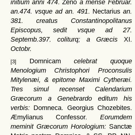
initium anni 474
. Zeno
a mense Februar.
an.474. vsque ad an. 491
. Nectarius
an.
381. creatus Constantinopolitanus
Episcopus, sedit vsque ad 27.
Septemb.397. coliturq; a Græcis
XI.
Octobr.
Domnicam
celebrat quoque
[3]
Menologium Christophori Proconsulis
Mitylenæi, & epitome Maximi Cytheræi.
Tres simul recenset Calendarium
Græcorum a Genebrardo editum his
verbis:
Domneca. Georgius Chozebites.
Æmylianus Confessor.
Eorumdem
meminit Græcorum Horologium:
Sanctæ