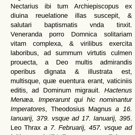
Nectarius ibi tum Archiepiscopus ex
diuina reuelatione illas suscepit, &
salutari baptismatis vnda tinxit.
Veneranda porro Domnica solitariam
vitam complexa, & virilibus exercita
laboribus, ad summum virtutis culmen
prouecta, a Deo multis admirandis
operibus dignata & illustrata est,
multisque, quæ euentura erant, vaticiniis
editis, ad Dominum migrauit.
Hactenus
Menæa. Imperarunt qui hic nominantur
Imperatores
, Theodosius Magnus
a 16.
Ianuarij, 379. vsque ad 17. Ianuarij, 395
.
Leo Thrax
a 7. Februarij, 457. vsque ad