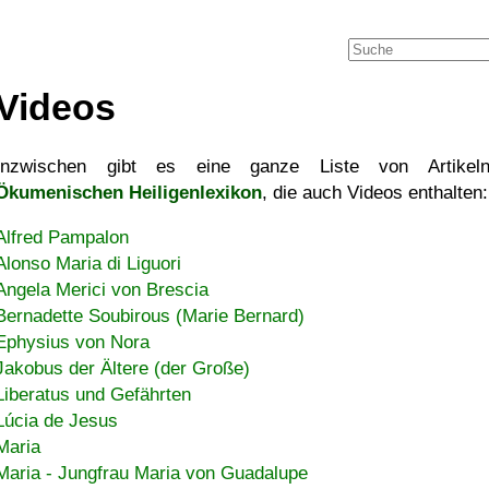
Videos
Inzwischen gibt es eine ganze Liste von Artikel
Ökumenischen Heiligenlexikon
, die auch Videos enthalten:
Alfred Pampalon
Alonso Maria di Liguori
Angela Merici von Brescia
Bernadette Soubirous (Marie Bernard)
Ephysius von Nora
Jakobus der Ältere (der Große)
Liberatus und Gefährten
Lúcia de Jesus
Maria
Maria - Jungfrau Maria von Guadalupe