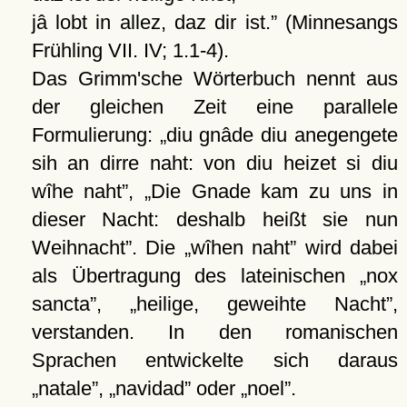
jâ lobt in allez, daz dir ist.
(Minnesangs
Frühling VII. IV; 1.1-4).
Das Grimm'sche Wörterbuch nennt aus
der gleichen Zeit eine parallele
Formulierung:
diu gnâde diu anegengete
sih an dirre naht: von diu heizet si diu
wîhe naht
,
Die Gnade kam zu uns in
dieser Nacht: deshalb heißt sie nun
Weihnacht
. Die
wîhen naht
wird dabei
als Übertragung des lateinischen
nox
sancta
,
heilige, geweihte Nacht
,
verstanden. In den romanischen
Sprachen entwickelte sich daraus
natale
,
navidad
oder
noel
.