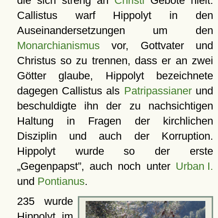
die sich streng an
Christi
Gebote hielt.
Callistus warf Hippolyt in den
Auseinandersetzungen um den
Monarchianismus
vor, Gottvater und
Christus so zu trennen, dass er an zwei
Götter glaube, Hippolyt bezeichnete
dagegen Callistus als
Patripassianer
und
beschuldigte ihn der zu nachsichtigen
Haltung in Fragen der kirchlichen
Disziplin und auch der Korruption.
Hippolyt wurde so der erste
Gegenpapst
, auch noch unter
Urban I.
und
Pontianus
.
235 wurde
Hippolyt im