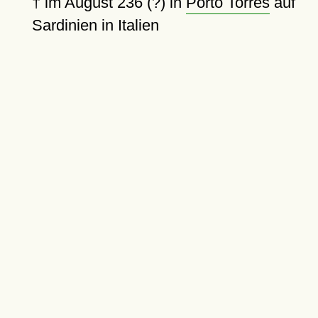
†
im August 236 (?) in
Porto Torres
auf
Sardinien in Italien