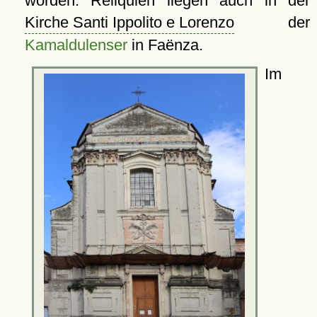
worden. Reliquien liegen auch in der
Kirche Santi Ippolito e Lorenzo
der
Kamaldulenser
in Faënza.
Im