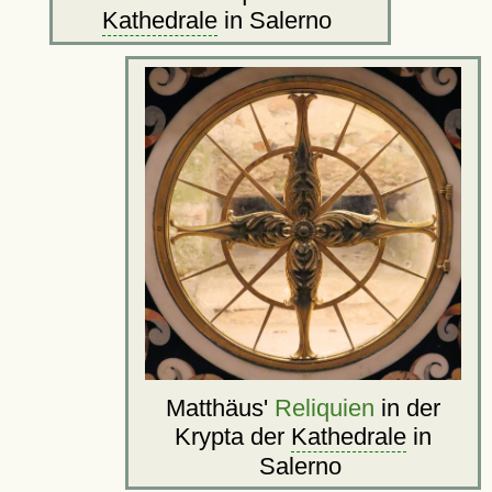
Kathedrale
in Salerno
Matthäus'
Reliquien
in der
Krypta der
Kathedrale
in
Salerno