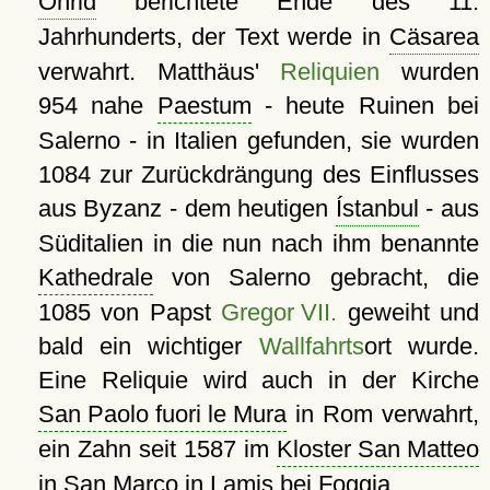
Ohrid
berichtete Ende des 11.
Jahrhunderts, der Text werde in
Cäsarea
verwahrt. Matthäus'
Reliquien
wurden
954 nahe
Paestum
- heute Ruinen bei
Salerno - in Italien gefunden, sie wurden
1084 zur Zurückdrängung des Einflusses
aus Byzanz - dem heutigen
Ístanbul
- aus
Süditalien in die nun nach ihm benannte
Kathedrale
von Salerno gebracht, die
1085 von Papst
Gregor VII.
geweiht und
bald ein wichtiger
Wallfahrts
ort wurde.
Eine Reliquie wird auch in der Kirche
San Paolo fuori le Mura
in Rom verwahrt,
ein Zahn seit 1587 im
Kloster San Matteo
in San Marco in Lamis bei Foggia.