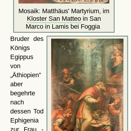
Mosaik: Matthäus' Martyrium, im
Kloster San Matteo
in San
Marco in Lamis bei Foggia
Bruder des
Königs
Egippus
von
Äthiopien
aber
begehrte
nach
dessen Tod
Ephigenia
zur Frau -