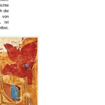
ichte
h die
s von
, ist
lbst.