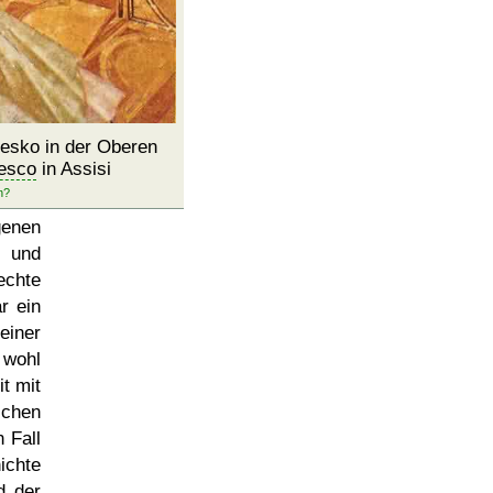
resko in der Oberen
cesco
in Assisi
genen
) und
echte
r ein
einer
 wohl
t mit
schen
 Fall
ichte
 der