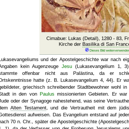
Cimabue: Lukas (Detail), 1280 - 83, F
Kirche der
Basilika di San Fran
Lukasevangeliums und der Apostelgeschichte war nach ei
Angaben kein Augenzeuge
Jesu
(Lukasevangelium 1, 3
stammte offenbar nicht aus Palästina, da er schl
Ortskenntnisse hatte (z. B. Lukasevangelium 4, 44). Er wa
gebildeter, griechisch schreibender Stadtbewohner wohl in 
Stadt in den von
Paulus
missionierten Gebieten. Er war
Jude oder der Synagoge nahestehend, was seine Vertrauthei
dem
Alten Testament
, und die Vertrautheit mit dem jüdi
Gottesdienst aufweisen. Das Evangelium entstand auf jeden
nach 70 n. Chr., später die Apostelgeschichte (Apostelgesch
1, 1), da der Verfasser von der Eroberung
Jerusalems
und