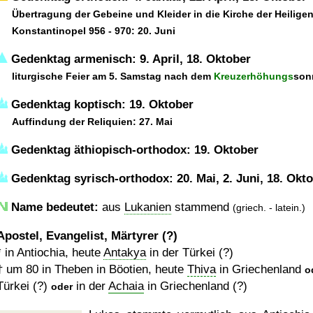
Übertragung der Gebeine und Kleider in die Kirche der Heiligen
Konstantinopel 956 - 970: 20. Juni
Gedenktag armenisch: 9. April, 18. Oktober
liturgische Feier am 5. Samstag nach dem
Kreuzerhöhungs
son
Gedenktag koptisch: 19. Oktober
Auffindung der Reliquien: 27. Mai
Gedenktag äthiopisch-orthodox: 19. Oktober
Gedenktag syrisch-orthodox: 20. Mai, 2. Juni, 18. Okto
Name bedeutet:
aus
Lukanien
stammend
(griech. - latein.)
Apostel, Evangelist, Märtyrer (?)
* in Antiochia, heute
Antakya
in der Türkei (?)
†
um 80
in Theben in Böotien, heute
Thiva
in Griechenland
o
Türkei (?)
in der
Achaia
in Griechenland (?)
oder