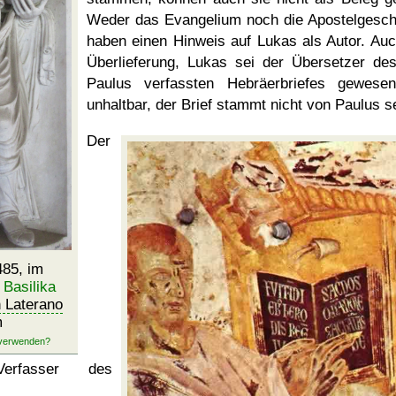
Weder das Evangelium noch die Apostelgesch
haben einen Hinweis auf Lukas als Autor. Auc
Überlieferung, Lukas sei der Übersetzer de
Paulus verfassten Hebräerbriefes gewesen
unhaltbar, der Brief stammt nicht von Paulus se
Der
485, im
r
Basilika
 Laterano
m
Verfasser des