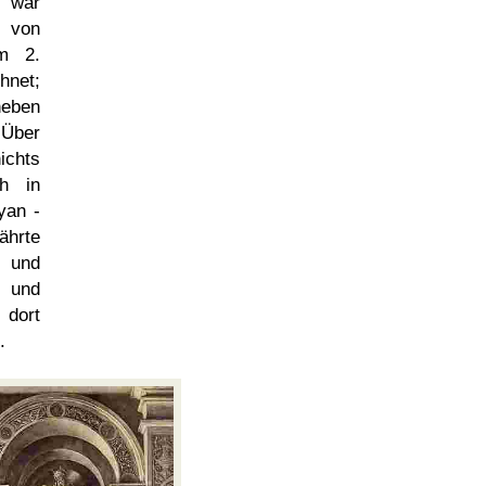
, war
h von
im 2.
hnet;
heben
 Über
ichts
h in
yan -
ährte
r und
und
dort
.