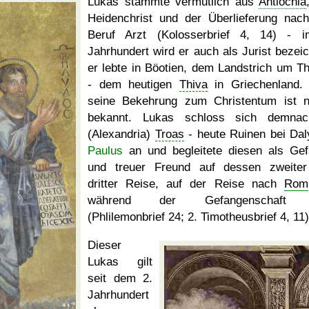
Lukas stammte vermutlich aus
Antiochia
Heidenchrist und der Überlieferung nac
Beruf Arzt (Kolosserbrief 4, 14) - 
Jahrhundert wird er auch als Jurist bezeic
er lebte in Böotien, dem Landstrich um T
- dem heutigen
Thiva
in Griechenland.
seine Bekehrung zum Christentum ist n
bekannt. Lukas schloss sich demnac
(Alexandria)
Troas
- heute Ruinen bei Dal
Paulus
an und begleitete diesen als Gef
und treuer Freund auf dessen zweite
dritter Reise, auf der Reise nach
Rom
während der Gefangenschaft 
(Phlilemonbrief 24; 2. Timotheusbrief 4, 11)
Dieser
Lukas gilt
seit dem 2.
Jahrhundert