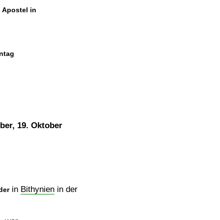
 Apostel in
ntag
ber, 19. Oktober
in
Bithynien
in der
der