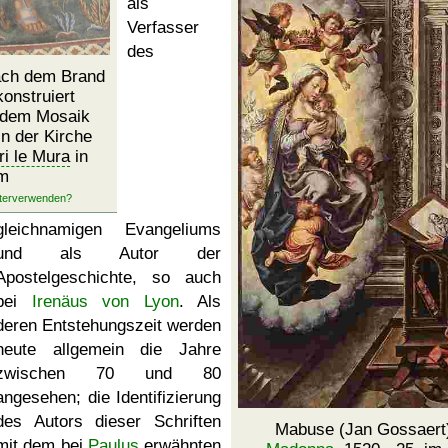
als
Verfasser
des
ach dem Brand
onstruiert
 dem Mosaik
n der Kirche
ri le Mura
in
m
gleichnamigen Evangeliums
und als Autor der
Apostelgeschichte, so auch
bei
Irenäus von Lyon
. Als
deren Entstehungszeit werden
heute allgemein die Jahre
zwischen 70 und 80
angesehen; die Identifizierung
des Autors dieser Schriften
Mabuse (Jan Gossaert)
mit dem bei
Paulus
erwähnten