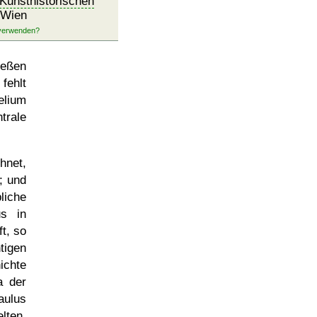
Kunsthistorischen
 Wien
ießen
fehlt
elium
trale
hnet,
; und
liche
s in
t, so
igen
ichte
a der
aulus
lten.