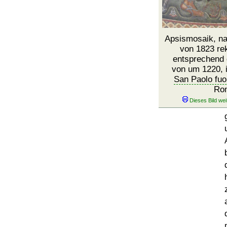
Apsismosaik, n
von 1823 rek
entsprechend
von um 1220, i
San Paolo fuo
Ro