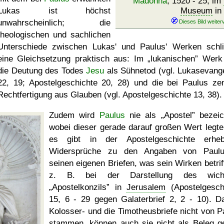
Madonna
, 1520 - 25, im
Lukas ist höchst
Museum
in
unwahrscheinlich; die
theologischen und sachlichen
Unterschiede zwischen Lukas' und Paulus' Werken schl
eine Gleichsetzung praktisch aus: Im
lukanischen
Werk 
die Deutung des Todes
Jesu
als Sühnetod (vgl. Lukasevang
22, 19; Apostelgeschichte 20, 28) und die bei Paulus zen
Rechtfertigung aus Glauben (vgl. Apostelgeschichte 13, 38).
Zudem wird
Paulus
nie als
Apostel
bezeic
wobei dieser gerade darauf großen Wert legte
es gibt in der Apostelgeschichte erheb
Widersprüche zu den Angaben von Paulu
seinen eigenen Briefen, was sein Wirken betriff
z. B. bei der Darstellung des wicht
Apostelkonzils
in
Jerusalem
(Apostelgesch
15, 6 - 29 gegen Galaterbrief 2, 2 - 10). D
Kolosser- und die Timotheusbriefe nicht von P
stammen, können auch sie nicht als Beleg ge