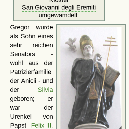
San Giovanni degli Eremiti
umgewamdelt
Gregor wurde
als Sohn eines
sehr reichen
Senators -
wohl aus der
Patrizierfamilie
der Anicii - und
der
Silvia
geboren; er
war der
Urenkel von
Papst
Felix III.