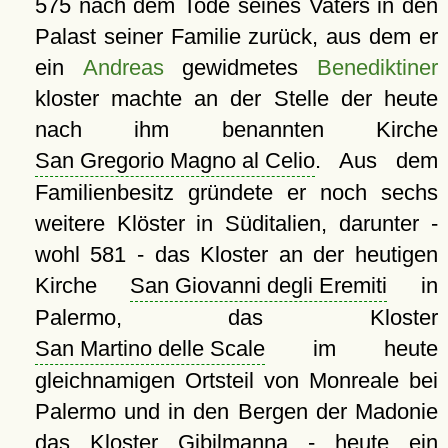
575 nach dem Tode seines Vaters in den
Palast seiner Familie zurück, aus dem er
ein
Andreas
gewidmetes
Benediktiner
kloster machte an der Stelle der heute
nach ihm benannten Kirche
San Gregorio Magno al Celio
. Aus dem
Familienbesitz gründete er noch sechs
weitere Klöster in Süditalien, darunter -
wohl 581 - das Kloster an der heutigen
Kirche
San Giovanni degli Eremiti
in
Palermo, das Kloster
San Martino delle Scale
im heute
gleichnamigen Ortsteil von Monreale bei
Palermo und in den Bergen der Madonie
das Kloster
Gibilmanna
- heute ein