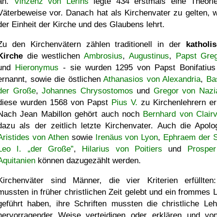
an.
Vinzenz von Lérins
legte 434 erstmals eine Theori
Väterbeweise vor. Danach hat als Kirchenvater zu gelten, w
der Einheit der Kirche und des Glaubens lehrt.
Zu den Kirchenvätern zählen traditionell in der
katholi
Kirche
die westlichen
Ambrosius
,
Augustinus
,
Papst Greg
und
Hieronymus
- sie wurden 1295 von Papst Bonifatius 
ernannt, sowie die östlichen
Athanasios von Alexandria
,
Ba
der Große
,
Johannes Chrysostomos
und
Gregor von Nazi
diese wurden 1568 von Papst
Pius V.
zu Kirchenlehrern erk
Nach Jean Mabillon gehört auch noch
Bernhard von Clair
dazu als der zeitlich letzte Kirchenvater. Auch die Apolo
Aristides von Athen
sowie
Irenäus von Lyon
,
Ephraem der S
Leo I. „der Große”
,
Hilarius von Poitiers
und
Prospe
Aquitanien
können dazugezählt werden.
Kirchenväter sind Männer, die vier Kriterien erfüllten
mussten in früher christlichen Zeit gelebt und ein frommes 
geführt haben, ihre Schriften mussten die christliche Leh
hervorragender Weise verteidigen oder erklären und vo