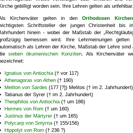
Kirche gebilligt worden sein. Ihre Lehren gelten als unfehlbar
Als Kirchenväter gelten in den
Orthodoxen Kirchen
wichtigsten Schriftsteller der jungen Christenheit bis i
Jahrhundert hinein - wobei der Maßstab der
Rechtgläubig
großzügig bemessen wird. Ihre Lehrmeinungen gelten 
automatisch als Lehren der Kirche, Maßstab der Lehre sind a
die
sieben ökumenischen Konzilien
. Als Kirchenväter w
bezeichnet:
Ignatius von Antiochia
(† vor 117)
Athenagoras von Athen
(† 190)
Meliton von Sardes
(177 [?]) Melitos († im 2. Jahrhundert)
Tatianus der Syrer († im 2. Jahrhundert)
Theophilos von Antiochia
(† um 186)
Hermes von Rom
(† um 160)
Justinus der Märtyrer
(† um 165)
Polycarp von Smyrna
(† 155/156)
Hippolyt von Rom
(† 236 ?)