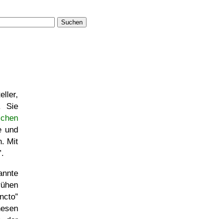
Suchen
eller,
. Sie
schen
e und
. Mit
.
annte
rühen
ancto
hesen