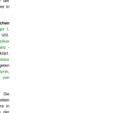
e der
er in
schen
or I.
VIII.
silius
anz
-
lärt.
veaux
geten
yrer
,
r von
: Sie
Leben
re in
n der