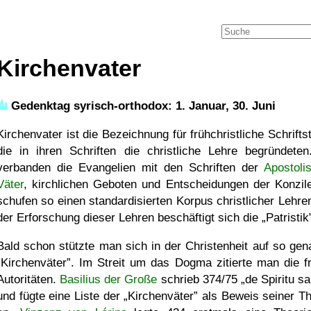
Kirchenvater
Gedenktag syrisch-orthodox: 1. Januar, 30. Juni
Kirchenvater ist die Bezeichnung für frühchristliche Schriftst
die in ihren Schriften die christliche Lehre begründeten
verbanden die Evangelien mit den Schriften der
Apostoli
Väter
, kirchlichen Geboten und Entscheidungen der Konzil
schufen so einen standardisierten Korpus christlicher Lehren
der Erforschung dieser Lehren beschäftigt sich die
Patristik
Bald schon stützte man sich in der Christenheit auf so gen
Kirchenväter
. Im Streit um das Dogma zitierte man die f
Autoritäten.
Basilius der Große
schrieb 374/75
de Spiritu s
und fügte eine Liste der
Kirchenväter
als Beweis seiner T