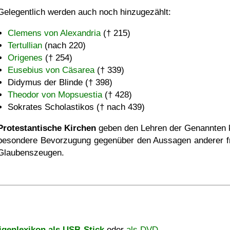
Gelegentlich werden auch noch hinzugezählt:
Clemens von Alexandria
(† 215)
Tertullian
(nach 220)
Origenes
(† 254)
Eusebius von Cäsarea
(† 339)
Didymus der Blinde († 398)
Theodor von Mopsuestia
(† 428)
Sokrates Scholastikos († nach 439)
Protestantische Kirchen
geben den Lehren der Genannten 
besondere Bevorzugung gegenüber den Aussagen anderer f
Glaubenszeugen.
igenlexikon als USB-Stick
oder
als DVD