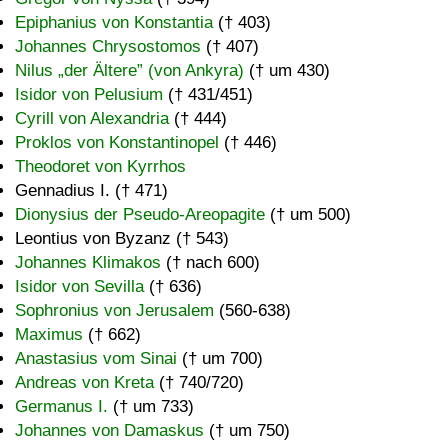
Epiphanius von Konstantia
(† 403)
Johannes Chrysostomos
(† 407)
Nilus
der Ältere
(von Ankyra)
(† um 430)
Isidor von Pelusium
(† 431/451)
Cyrill von Alexandria
(† 444)
Proklos von Konstantinopel
(† 446)
Theodoret von Kyrrhos
Gennadius I. († 471)
Dionysius der Pseudo-Areopagite
(† um 500)
Leontius von Byzanz († 543)
Johannes Klimakos
(† nach 600)
Isidor von Sevilla
(† 636)
Sophronius von Jerusalem
(560-638)
Maximus
(† 662)
Anastasius vom Sinai
(† um 700)
Andreas von Kreta
(† 740/720)
Germanus I.
(† um 733)
Johannes von Damaskus
(† um 750)