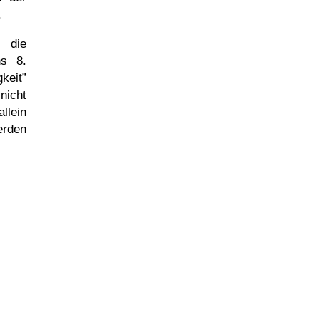
.
die
ns 8.
keit
nicht
llein
erden