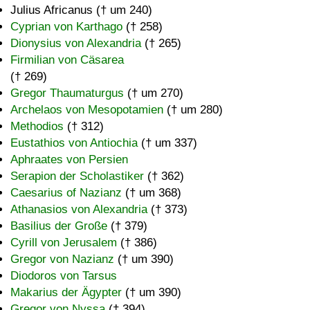
Julius Africanus († um 240)
Cyprian von Karthago
(† 258)
Dionysius von Alexandria
(† 265)
Firmilian von Cäsarea
(† 269)
Gregor Thaumaturgus
(† um 270)
Archelaos von Mesopotamien
(† um 280)
Methodios
(† 312)
Eustathios von Antiochia
(† um 337)
Aphraates von Persien
Serapion der Scholastiker
(† 362)
Caesarius of Nazianz
(† um 368)
Athanasios von Alexandria
(† 373)
Basilius der Große
(† 379)
Cyrill von Jerusalem
(† 386)
Gregor von Nazianz
(† um 390)
Diodoros von Tarsus
Makarius der Ägypter
(† um 390)
Gregor von Nyssa
(† 394)