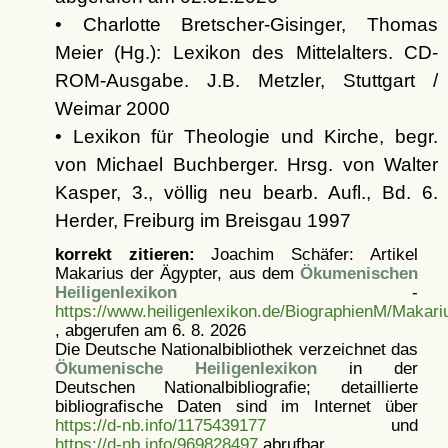
• Charlotte Bretscher-Gisinger, Thomas
Meier (Hg.): Lexikon des Mittelalters. CD-
ROM-Ausgabe. J.B. Metzler, Stuttgart /
Weimar 2000
• Lexikon für Theologie und Kirche, begr.
von Michael Buchberger. Hrsg. von Walter
Kasper, 3., völlig neu bearb. Aufl., Bd. 6.
Herder, Freiburg im Breisgau 1997
korrekt zitieren:
Joachim Schäfer: Artikel
Makarius der Ägypter, aus dem
Ökumenischen
Heiligenlexikon
-
https://www.heiligenlexikon.de/BiographienM/Makar
, abgerufen am 6. 8. 2026
Die Deutsche Nationalbibliothek verzeichnet das
Ökumenische Heiligenlexikon
in der
Deutschen Nationalbibliografie; detaillierte
bibliografische Daten sind im Internet über
https://d-nb.info/1175439177
und
https://d-nb.info/969828497
abrufbar.