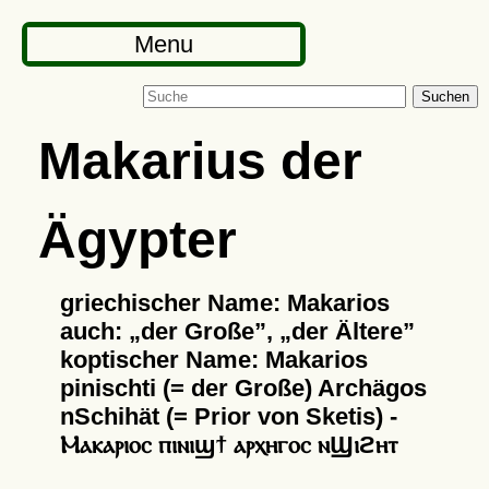
Menu
Suchen
Makarius der
Ägypter
griechischer Name: Makarios
auch:
der Große
,
der Ältere
koptischer Name: Makarios
pinischti (= der Große) Archägos
nSchihät (= Prior von Sketis) -
Ⲙⲁⲕⲁⲣⲓⲟⲥ ⲡⲓⲛⲓϣϯ ⲁⲣⲭⲏⲅⲟⲥ ⲛϢⲓϩⲏⲧ