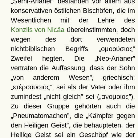
Semi-Arianer
bestanden vor allem aus
konservativen östlichen Bischöfen, die im
Wesentlichen mit der Lehre des
Konzils von Nicäa
übereinstimmten, doch
wegen des dort verwendeten
nichtbiblischen Begriffs
ομοούσιος
Zweifel hegten. Die
Neo-Arianer
vertraten die Auffassung, dass der Sohn
von anderem Wesen
, griechisch:
ετέροουσιος
, sei als der Vater oder ihm
zumindest
nicht gleich
sei (
ανομοιος
).
Zu dieser Gruppe gehörten auch die
Pneumatomachen
, die
Kämpfer gegen
den Heiligen Geist
, die behaupteten, der
Heilige Geist sei ein Geschöpf wie der