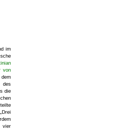
nd im
ische
inian
r von
- dem
 des
s die
chen
eilte
Drei
erdem
 vier