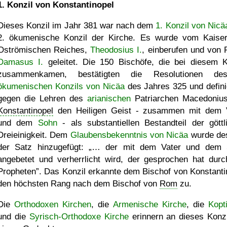
1. Konzil von Konstantinopel
Dieses Konzil im Jahr 381 war nach dem
1. Konzil von Nicä
2. ökumenische Konzil der Kirche. Es wurde vom Kaise
Oströmischen Reiches,
Theodosius I.
, einberufen und von 
Damasus I.
geleitet. Die 150 Bischöfe, die bei diesem K
zusammenkamen, bestätigten die Resolutionen 
ökumenischen Konzils von Nicäa
des Jahres 325 und defini
gegen die Lehren des
arianischen
Patriarchen Macedoniu
Konstantinopel
den Heiligen Geist - zusammen mit dem 
und dem
Sohn
- als substantiellen Bestandteil der göttl
Dreieinigkeit. Dem
Glaubensbekenntnis von Nicäa
wurde de
der Satz hinzugefügt:
… der mit dem Vater und dem 
angebetet und verherrlicht wird, der gesprochen hat durc
Propheten
. Das Konzil erkannte dem Bischof von Konstanti
den höchsten Rang nach dem Bischof von
Rom
zu.
Die
Orthodoxen Kirchen
, die
Armenische Kirche
, die
Kopt
und die
Syrisch-Orthodoxe Kirche
erinnern an dieses Konzi