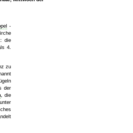
pel
-
irche
: die
ls 4.
nz zu
nannt
ügeln
s der
a
, die
unter
iches
ndelt