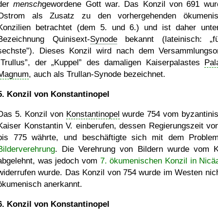
der
mensch
gewordene Gott war. Das Konzil von 691 wur
Ostrom als Zusatz zu den vorhergehenden ökumenis
Konzilien betrachtet (dem 5. und 6.) und ist daher unte
Bezeichnung Quinisext-
Synode
bekannt (lateinisch:
f
sechste
). Dieses Konzil wird nach dem Versammlungso
Trullus
, der
Kuppel
des damaligen Kaiserpalastes
Pal
Magnum
, auch als Trullan-Synode bezeichnet.
5. Konzil von Konstantinopel
Das 5. Konzil von
Konstantinopel
wurde 754 vom byzantini
Kaiser Konstantin V. einberufen, dessen Regierungszeit vo
bis 775 währte, und beschäftigte sich mit dem Proble
Bilderverehrung
. Die Verehrung von Bildern wurde vom K
abgelehnt, was jedoch vom
7. ökumenischen Konzil in Nicä
widerrufen wurde. Das Konzil von 754 wurde im Westen nich
ökumenisch anerkannt.
6. Konzil von Konstantinopel