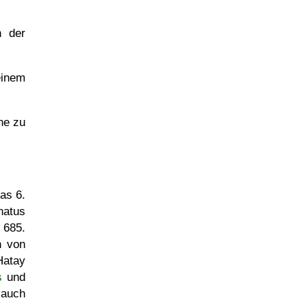
n der
einem
ne zu
as 6.
natus
 685.
n von
Hatay
s
und
 auch