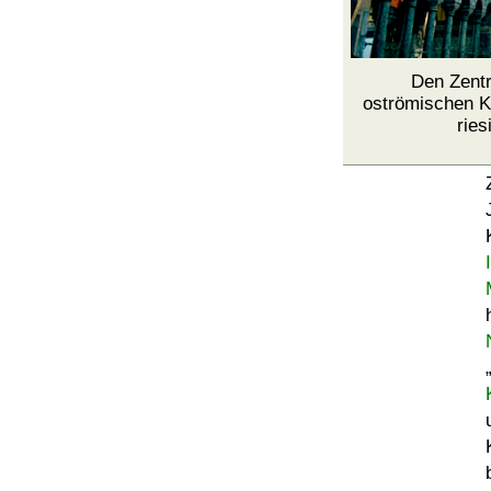
Den Zent
oströmischen Ka
rie