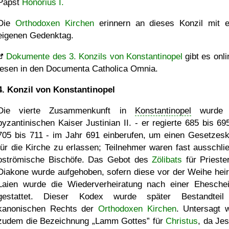
Papst
Honorius I.
Die
Orthodoxen Kirchen
erinnern an dieses Konzil mit 
eigenen Gedenktag.
Dokumente des 3. Konzils von Konstantinopel
gibt es onli
lesen in den Documenta Catholica Omnia.
4. Konzil von Konstantinopel
Die vierte Zusammenkunft in
Konstantinopel
wurde 
byzantinischen Kaiser Justinian II. - er regierte 685 bis 69
705 bis 711 - im Jahr 691 einberufen, um einen Gesetzes
für die Kirche zu erlassen; Teilnehmer waren fast ausschlie
oströmische Bischöfe. Das Gebot des
Zölibats
für Prieste
Diakone wurde aufgehoben, sofern diese vor der Weihe heir
Laien wurde die Wiederverheiratung nach einer Ehesche
gestattet. Dieser Kodex wurde später Bestandteil
kanonischen Rechts der
Orthodoxen Kirchen
. Untersagt 
zudem die Bezeichnung
Lamm Gottes
für
Christus
, da Jes