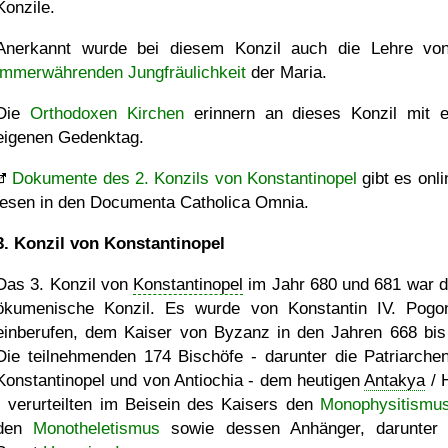
Konzile.
Anerkannt wurde bei diesem Konzil auch die Lehre vo
immerwährenden Jungfräulichkeit
der Maria.
Die
Orthodoxen Kirchen
erinnern an dieses Konzil mit 
eigenen Gedenktag.
Dokumente des 2. Konzils von Konstantinopel
gibt es onli
lesen in den Documenta Catholica Omnia.
3. Konzil von Konstantinopel
Das 3. Konzil von
Konstantinopel
im Jahr 680 und 681 war d
ökumenische Konzil. Es wurde von Konstantin IV. Pogo
einberufen, dem Kaiser von Byzanz in den Jahren 668 bis
Die teilnehmenden 174 Bischöfe - darunter die Patriarche
Konstantinopel und von Antiochia - dem heutigen
Antakya
/ 
- verurteilten im Beisein des Kaisers den
Monophysitismu
den
Monotheletismus
sowie dessen Anhänger, darunter