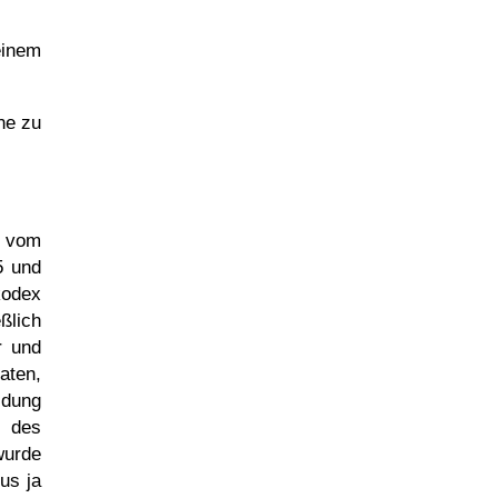
einem
ne zu
vom
5 und
kodex
ßlich
r und
aten,
idung
 des
wurde
us ja