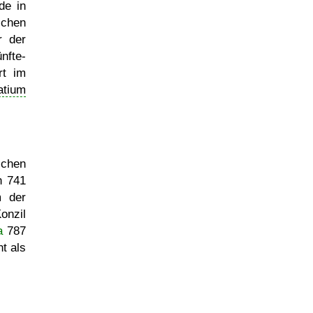
de in
chen
r der
ünfte-
rt im
atium
schen
n 741
m der
onzil
a
787
t als