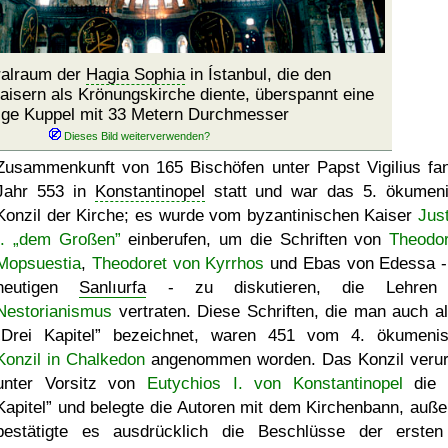
ralraum der
Hagia Sophia
in Ístanbul, die den
isern als Krönungskirche diente, überspannt eine
sige Kuppel mit 33 Metern Durchmesser
Zusammenkunft von 165 Bischöfen unter Papst Vigilius fa
Jahr 553 in
Konstantinopel
statt und war das 5. ökumen
Konzil der Kirche; es wurde vom byzantinischen Kaiser
Just
I. „dem Großen”
einberufen, um die Schriften von
Theodo
Mopsuestia
,
Theodoret von Kyrrhos
und Ebas von Edessa 
heutigen
Sanlıurfa
- zu diskutieren, die Lehren
Nestorianismus
vertraten. Diese Schriften, die man auch al
Drei Kapitel
bezeichnet, waren 451 vom 4. ökumenis
Konzil in Chalkedon
angenommen worden. Das Konzil verurt
unter Vorsitz von
Eutychios I. von Konstantinopel
die
Kapitel
und belegte die Autoren mit dem Kirchenbann, auß
bestätigte es ausdrücklich die Beschlüsse der ersten