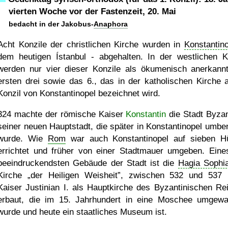
vierten Woche vor der Fastenzeit, 20. Mai
bedacht in der Jakobus-
Anaphora
Acht Konzile der christlichen Kirche wurden in
Konstantino
dem heutigen Ístanbul - abgehalten. In der westlichen K
werden nur vier dieser Konzile als ökumenisch anerkannt
ersten drei sowie das 6., das in der katholischen Kirche a
Konzil von Konstantinopel bezeichnet wird.
324 machte der römische Kaiser
Konstantin
die Stadt Byza
seiner neuen Hauptstadt, die später in Konstantinopel umbe
wurde. Wie
Rom
war auch Konstantinopel auf sieben H
errichtet und früher von einer Stadtmauer umgeben. Eine
beeindruckendsten Gebäude der Stadt ist die
Hagia Sophi
Kirche
der Heiligen Weisheit
, zwischen 532 und 537 
Kaiser Justinian I. als Hauptkirche des Byzantinischen Re
erbaut, die im 15. Jahrhundert in eine Moschee umgewa
wurde und heute ein staatliches Museum ist.