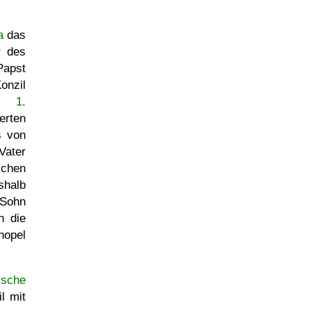
a
das
r des
Papst
onzil
des
1.
erten
s von
Vater
ichen
shalb
Sohn
h die
nopel
ische
l mit