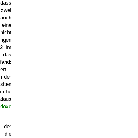
 dass
 zwei
 auch
 eine
nicht
ungen
2 im
 das
fand;
ert -
n der
siten
irche
adäus
odoxe
 der
 die