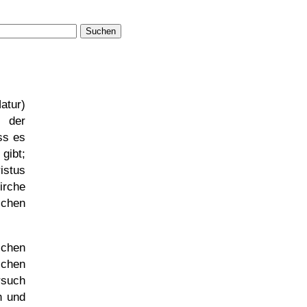
Suchen
atur)
 der
ss es
gibt;
istus
rche
ichen
schen
ichen
rsuch
n und