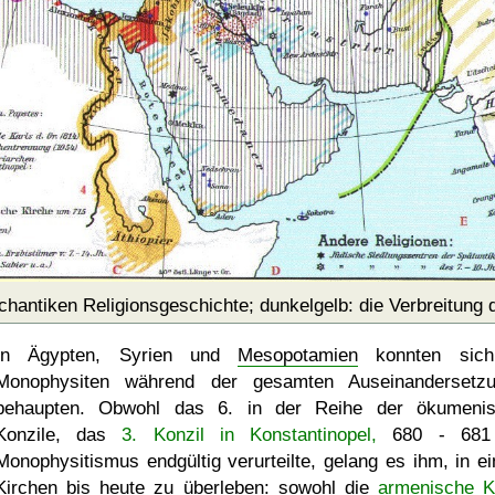
chantiken Religionsgeschichte; dunkelgelb: die Verbreitung
In Ägypten, Syrien und
Mesopotamien
konnten sich
Monophysiten während der gesamten Auseinandersetz
behaupten. Obwohl das 6. in der Reihe der ökumeni
Konzile, das
3. Konzil in Konstantinopel,
680 - 681
Monophysitismus endgültig verurteilte, gelang es ihm, in ei
Kirchen bis heute zu überleben: sowohl die
armenische K