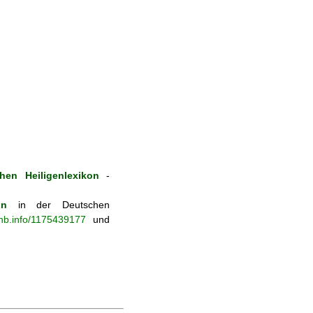
hen Heiligenlexikon
-
on
in der Deutschen
-nb.info/1175439177
und