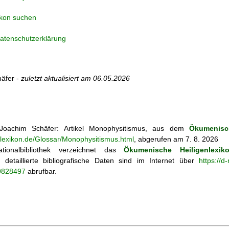
ikon suchen
atenschutzerklärung
äfer -
zuletzt aktualisiert am
06.05.2026
oachim Schäfer: Artikel
Monophysitismus, aus dem
Ökumenisc
nlexikon.de/Glossar/Monophysitismus.html
, abgerufen am 7. 8. 2026
tionalbibliothek verzeichnet das
Ökumenische Heiligenlexik
ie; detaillierte bibliografische Daten sind im Internet über
https://d
69828497
abrufbar.