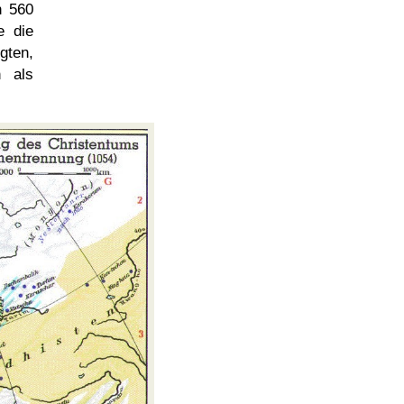
h 560
e die
gten,
n als