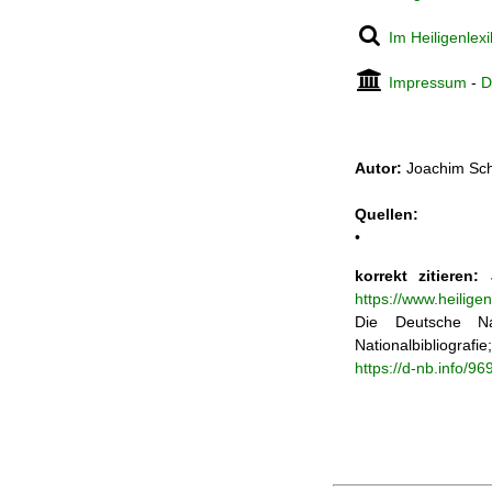
Im Heiligenlex
Impressum
-
D
Autor:
Joachim Sch
Quellen:
•
korrekt zitieren:
J
https://www.heilige
Die Deutsche Na
Nationalbibliograf
https://d-nb.info/9