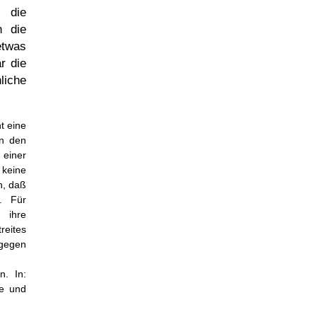
, die
n die
twas
r die
liche
t eine
in den
einer
 keine
n, daß
n. Für
 ihre
reites
 gegen
. In:
e und