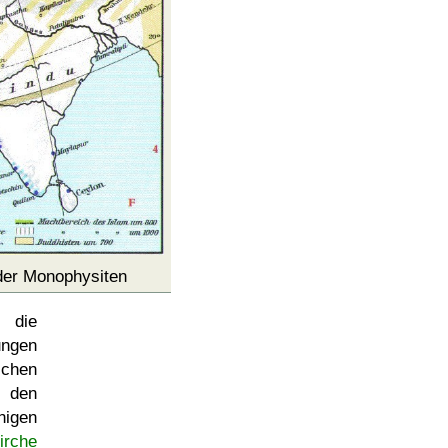
 der Monophysiten
 die
ungen
schen
 den
nigen
irche