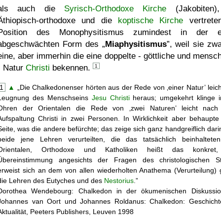
als auch die
Syrisch-Orthodoxe Kirche
(Jakobiten)
Äthiopisch-orthodoxe und die
koptische Kirche
vertrete
Position des Monophysitismus zumindest in der e
abgeschwächten Form des
Miaphysitismus
, weil sie zwa
eine, aber immerhin die eine doppelte - göttliche und mensch
- Natur
Christi
bekennen.
1
1
▲
Die Chalkedonenser hörten aus der Rede von
einer Natur
leich
Leugnung des Menschseins
Jesu Christi
heraus; umgekehrt klinge 
Ohren der Orientalen die Rede von
zwei Naturen
leicht nach 
Aufspaltung Christi in zwei Personen. In Wirklichkeit aber behaupte
Seite, was die andere befürchte; das zeige sich ganz handgreiflich dari
beide jene Lehren verurteilten, die das tatsächlich beinhaltete
Orientalen, Orthodoxe und Katholiken heißt das konkret,
Übereinstimmung angesichts der Fragen des christologischen St
erweist sich an dem von allen wiederholten Anathema (Verurteilung)
die Lehren des Eutyches und des
Nestorius
.
Dorothea Wendebourg: Chalkedon in der ökumenischen Diskussion
Johannes van Oort und Johannes Roldanus: Chalkedon: Geschicht
Aktualität, Peeters Publishers, Leuven 1998