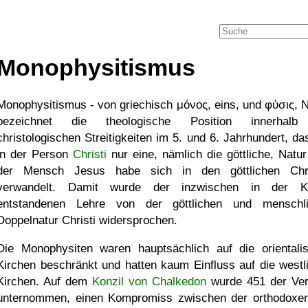
Monophysitismus
Monophysitismus - von griechisch μόνος, eins, und φύσις, N
bezeichnet die theologische Position innerhalb
christologischen Streitigkeiten im 5. und 6. Jahrhundert, da
in der Person
Christi
nur eine, nämlich die göttliche, Natur 
der Mensch Jesus habe sich in den göttlichen Chr
verwandelt. Damit wurde der inzwischen in der Ki
entstandenen Lehre von der göttlichen und menschl
Doppelnatur Christi widersprochen.
Die Monophysiten waren hauptsächlich auf die orientali
Kirchen beschränkt und hatten kaum Einfluss auf die westl
Kirchen. Auf dem
Konzil von Chalkedon
wurde 451 der Ve
unternommen, einen Kompromiss zwischen der orthodoxe