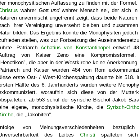
der monophysitischen Auffassung zu finden mit der Formel,
Christus
wahrer Gott
und
wahrer Mensch sei, der sich in
Naturen unvermischt ungetrennt zeigt, dass beide Naturen
nach ihrer Vereinigung unversehrt bleiben und zusammen
Natur bilden. Das Ergebnis konnte die Monophysiten jedoch 
zufrieden stellen, was zur Fortsetzung der Auseinandersetz
führte. Patriarch
Achatius von Konstantinopel
entwarf 48
Auftrag von Kaiser Zeno eine Kompromissformel,
Henotikon
, die aber in der Westkirche keine Anerkennung 
Patriarch und Kaiser wurden 484 von
Rom
exkommunizi
diese erste Ost- / West-Kirchenspaltung dauerte bis 518. I
ersten Hälfte des 6. Jahrhunderts wurden weitere Monophy
exkommuniziert, woraufhin sich diese von der Mutterk
abspalteten: ab 553 schuf der syrische Bischof Jakob Bar
eine eigene, monophysistische Kirche, die
Syrisch-Orth
Kirche
, die
Jakobiten
.
Infolge von Meinungsverschiedenheiten bezüglich
Unversehrbarkeit des Leibes
Christi
spalteten sich