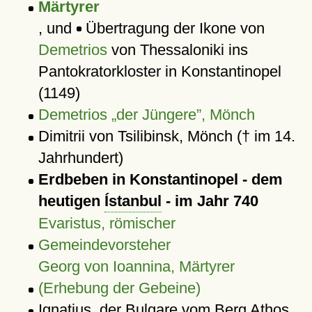
Märtyrer
, und
Übertragung der Ikone von
Demetrios
von Thessaloniki ins
Pantokratorkloster in Konstantinopel
(1149)
Demetrios „der Jüngere”, Mönch
Dimitrii von Tsilibinsk, Mönch († im 14.
Jahrhundert)
Erdbeben in Konstantinopel - dem
heutigen
Ístanbul
- im Jahr 740
Evaristus, römischer
Gemeindevorsteher
Georg von Ioannina, Märtyrer
(Erhebung der Gebeine)
Ignatius, der Bulgare vom Berg Athos