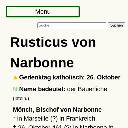
Menu
Suchen
Rusticus von
Narbonne
Gedenktag katholisch: 26. Oktober
Name bedeutet:
der Bäuerliche
(latein.)
Mönch, Bischof von Narbonne
* in
Marseille
(?) in Frankreich
†
26. Oktober 461 (?)
in
Narbonne
in